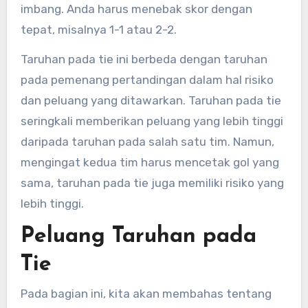
imbang. Anda harus menebak skor dengan
tepat, misalnya 1-1 atau 2-2.
Taruhan pada tie ini berbeda dengan taruhan
pada pemenang pertandingan dalam hal risiko
dan peluang yang ditawarkan. Taruhan pada tie
seringkali memberikan peluang yang lebih tinggi
daripada taruhan pada salah satu tim. Namun,
mengingat kedua tim harus mencetak gol yang
sama, taruhan pada tie juga memiliki risiko yang
lebih tinggi.
Peluang Taruhan pada
Tie
Pada bagian ini, kita akan membahas tentang