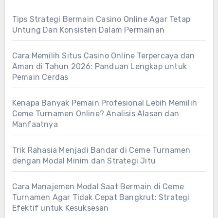
Tips Strategi Bermain Casino Online Agar Tetap
Untung Dan Konsisten Dalam Permainan
Cara Memilih Situs Casino Online Terpercaya dan
Aman di Tahun 2026: Panduan Lengkap untuk
Pemain Cerdas
Kenapa Banyak Pemain Profesional Lebih Memilih
Ceme Turnamen Online? Analisis Alasan dan
Manfaatnya
Trik Rahasia Menjadi Bandar di Ceme Turnamen
dengan Modal Minim dan Strategi Jitu
Cara Manajemen Modal Saat Bermain di Ceme
Turnamen Agar Tidak Cepat Bangkrut: Strategi
Efektif untuk Kesuksesan