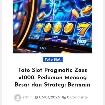
Toto Slot
Toto Slot Pragmatic Zeus
x1000: Pedoman Menang
Besar dan Strategi Bermain
admin
06/01/2026
0
Comments