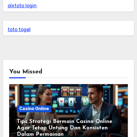
olxtoto login
toto togel
You Missed
Casino Online
Tips Strategi Bermain Casino Online
Agar Tetap Untung Dan Konsisten
Dalam Permainan