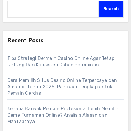
Search
Recent Posts
Tips Strategi Bermain Casino Online Agar Tetap
Untung Dan Konsisten Dalam Permainan
Cara Memilih Situs Casino Online Terpercaya dan
Aman di Tahun 2026: Panduan Lengkap untuk
Pemain Cerdas
Kenapa Banyak Pemain Profesional Lebih Memilih
Ceme Turnamen Online? Analisis Alasan dan
Manfaatnya