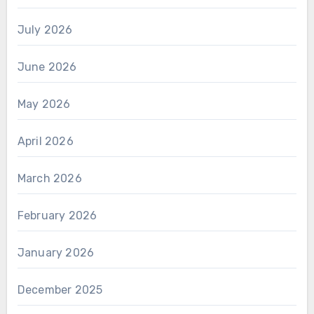
July 2026
June 2026
May 2026
April 2026
March 2026
February 2026
January 2026
December 2025