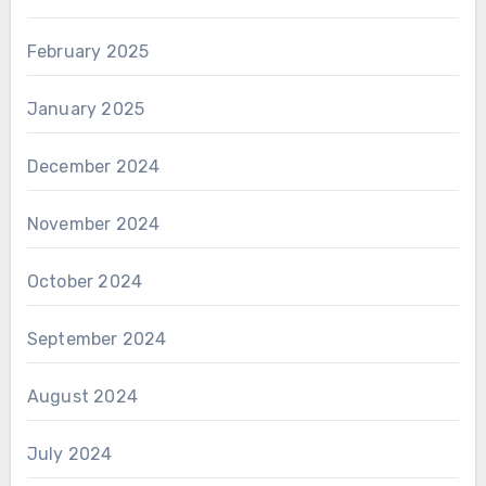
February 2025
January 2025
December 2024
November 2024
October 2024
September 2024
August 2024
July 2024