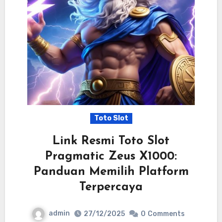
Toto Slot
Link Resmi Toto Slot
Pragmatic Zeus X1000:
Panduan Memilih Platform
Terpercaya
admin
27/12/2025
0
Comments