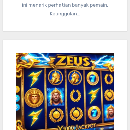
ini menarik perhatian banyak pemain.
Keunggulan…