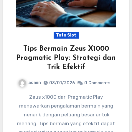
Toto Slot
Tips Bermain Zeus X1000
Pragmatic Play: Strategi dan
Trik Efektif
admin
03/01/2026
0
Comments
Zeus x1000 dari Pragmatic Play
menawarkan pengalaman bermain yang
menarik dengan peluang besar untuk
menang. Tips bermain yang efektif dapat