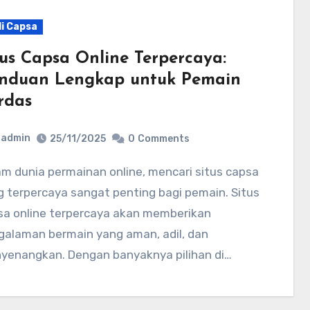
i Capsa
tus Capsa Online Terpercaya:
nduan Lengkap untuk Pemain
rdas
admin
25/11/2025
0
Comments
 terpercaya sangat penting bagi pemain. Situs
sa online terpercaya akan memberikan
galaman bermain yang aman, adil, dan
yenangkan. Dengan banyaknya pilihan di…