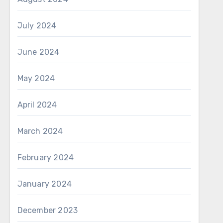
July 2024
June 2024
May 2024
April 2024
March 2024
February 2024
January 2024
December 2023