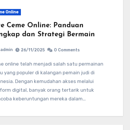
e Online
ve Ceme Online: Panduan
ngkap dan Strategi Bermain
admin
26/11/2025
0
Comments
u yang populer di kalangan pemain judi di
onesia. Dengan kemudahan akses melalui
form digital, banyak orang tertarik untuk
coba keberuntungan mereka dalam…