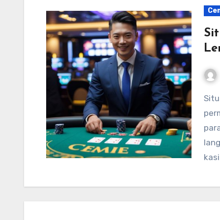
Cem
Si
Le
Situs Ceme Live Dealer menawarkan pengalaman
per
para
lan
kas