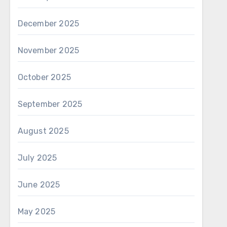
December 2025
November 2025
October 2025
September 2025
August 2025
July 2025
June 2025
May 2025