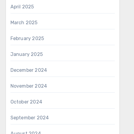
April 2025
March 2025
February 2025
January 2025
December 2024
November 2024
October 2024
September 2024
August 2024