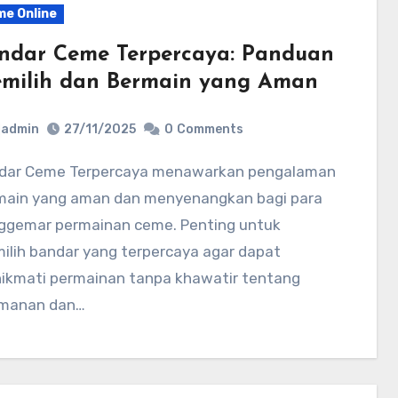
e Online
ndar Ceme Terpercaya: Panduan
milih dan Bermain yang Aman
admin
27/11/2025
0
Comments
main yang aman dan menyenangkan bagi para
ggemar permainan ceme. Penting untuk
ilih bandar yang terpercaya agar dapat
ikmati permainan tanpa khawatir tentang
manan dan…