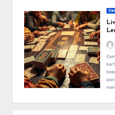
Cem
Li
Le
Ceme online telah menjadi salah satu permainan
kart
Ind
plat
men