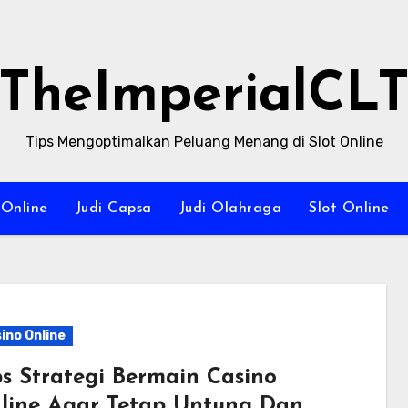
TheImperialCL
Tips Mengoptimalkan Peluang Menang di Slot Online
Online
Judi Capsa
Judi Olahraga
Slot Online
ino Online
ps Strategi Bermain Casino
line Agar Tetap Untung Dan