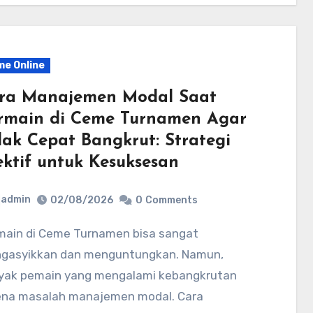
e Online
ra Manajemen Modal Saat
rmain di Ceme Turnamen Agar
dak Cepat Bangkrut: Strategi
ektif untuk Kesuksesan
admin
02/08/2026
0
Comments
gasyikkan dan menguntungkan. Namun,
yak pemain yang mengalami kebangkrutan
ena masalah manajemen modal. Cara