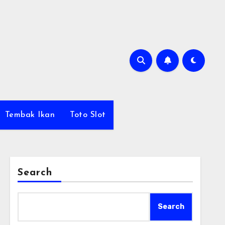
T
Tembak Ikan
Toto Slot
Search
Search