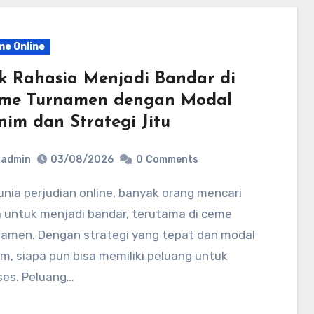
e Online
ik Rahasia Menjadi Bandar di
me Turnamen dengan Modal
nim dan Strategi Jitu
admin
03/08/2026
0
Comments
a untuk menjadi bandar, terutama di ceme
namen. Dengan strategi yang tepat dan modal
m, siapa pun bisa memiliki peluang untuk
ses. Peluang…