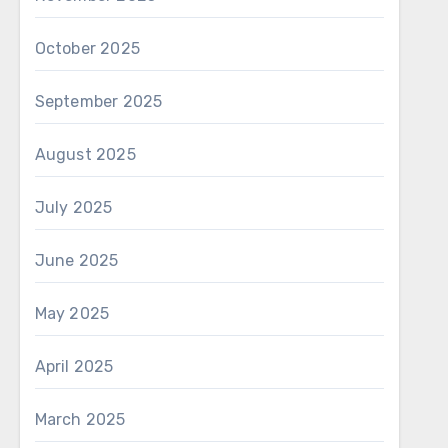
October 2025
September 2025
August 2025
July 2025
June 2025
May 2025
April 2025
March 2025