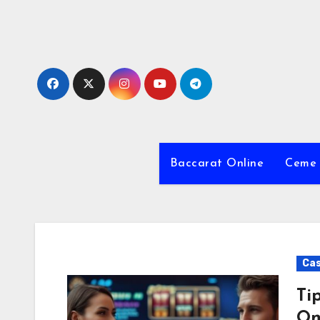
Skip
to
content
Baccarat Online
Ceme 
Cas
Ti
On