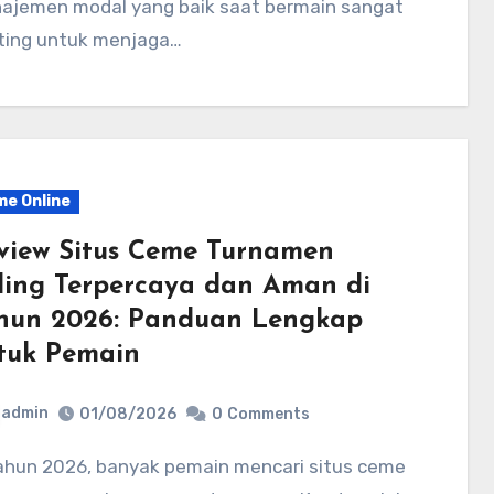
ajemen modal yang baik saat bermain sangat
ting untuk menjaga…
e Online
view Situs Ceme Turnamen
ling Terpercaya dan Aman di
hun 2026: Panduan Lengkap
tuk Pemain
admin
01/08/2026
0
Comments