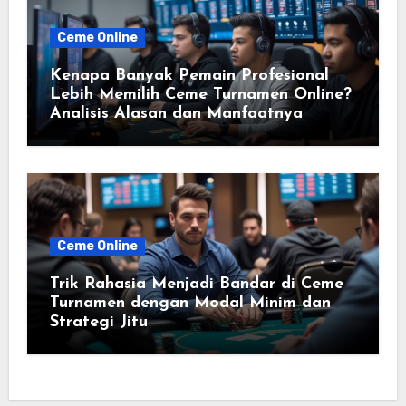
Ceme Online
Kenapa Banyak Pemain Profesional
Lebih Memilih Ceme Turnamen Online?
Analisis Alasan dan Manfaatnya
Ceme Online
Trik Rahasia Menjadi Bandar di Ceme
Turnamen dengan Modal Minim dan
Strategi Jitu