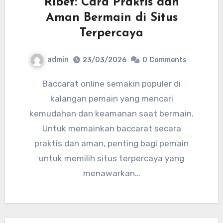
Ribet: Cara Praktis dan
Aman Bermain di Situs
Terpercaya
admin
23/03/2026
0
Comments
Baccarat online semakin populer di
kalangan pemain yang mencari
kemudahan dan keamanan saat bermain.
Untuk memainkan baccarat secara
praktis dan aman, penting bagi pemain
untuk memilih situs terpercaya yang
menawarkan…