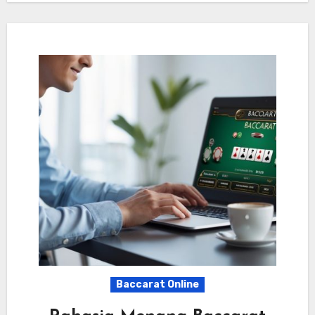
Baccarat Online