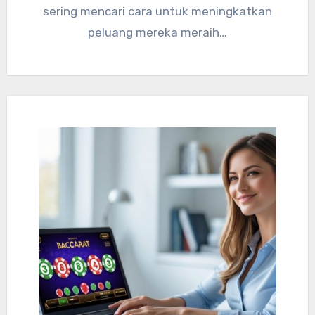
sering mencari cara untuk meningkatkan
peluang mereka meraih…