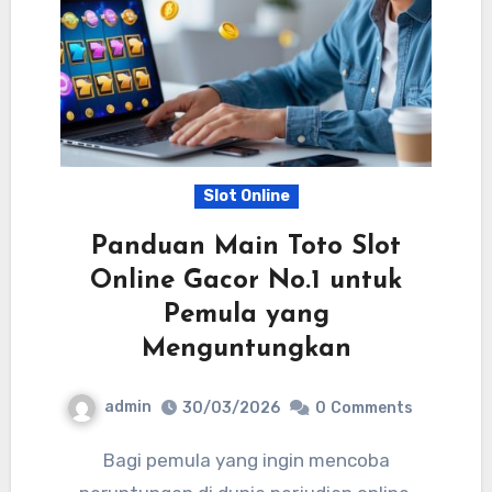
Slot Online
Panduan Main Toto Slot
Online Gacor No.1 untuk
Pemula yang
Menguntungkan
admin
30/03/2026
0
Comments
Bagi pemula yang ingin mencoba