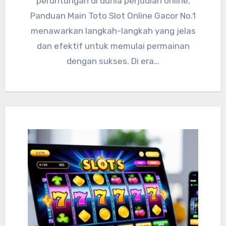
peruntungan di dunia perjudian online,
Panduan Main Toto Slot Online Gacor No.1
menawarkan langkah-langkah yang jelas
dan efektif untuk memulai permainan
dengan sukses. Di era…