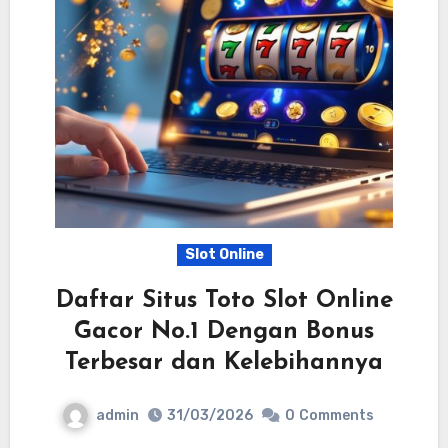
Slot Online
Daftar Situs Toto Slot Online
Gacor No.1 Dengan Bonus
Terbesar dan Kelebihannya
admin
31/03/2026
0
Comments