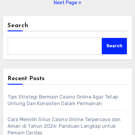
pagination
Next Page »
Search
Search
Recent Posts
Tips Strategi Bermain Casino Online Agar Tetap
Untung Dan Konsisten Dalam Permainan
Cara Memilih Situs Casino Online Terpercaya dan
Aman di Tahun 2026: Panduan Lengkap untuk
Pemain Cerdas