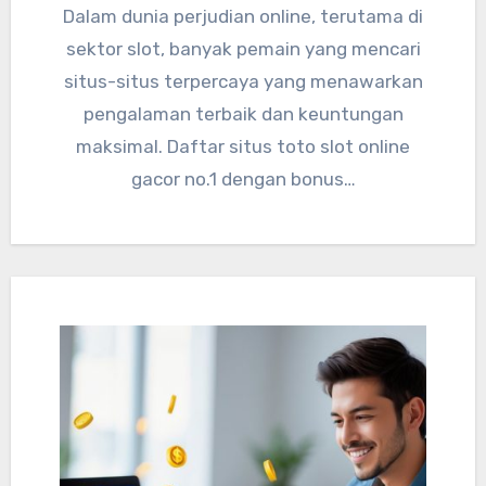
Dalam dunia perjudian online, terutama di
sektor slot, banyak pemain yang mencari
situs-situs terpercaya yang menawarkan
pengalaman terbaik dan keuntungan
maksimal. Daftar situs toto slot online
gacor no.1 dengan bonus…