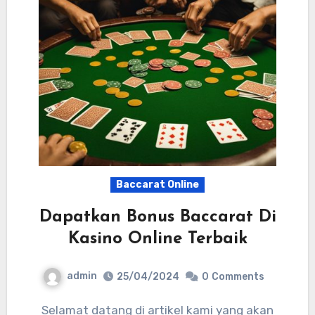
Baccarat Online
Dapatkan Bonus Baccarat Di
Kasino Online Terbaik
admin
25/04/2024
0
Comments
Selamat datang di artikel kami yang akan