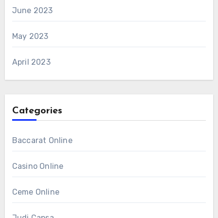
June 2023
May 2023
April 2023
Categories
Baccarat Online
Casino Online
Ceme Online
Judi Capsa