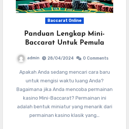
Baccarat Online
Panduan Lengkap Mini-
Baccarat Untuk Pemula
admin
28/04/2024
0
Comments
Apakah Anda sedang mencari cara baru
untuk mengisi waktu luang Anda?
Bagaimana jika Anda mencoba permainan
kasino Mini-Baccarat? Permainan ini
adalah bentuk miniatur yang menarik dari
permainan kasino klasik yang…