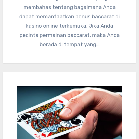
membahas tentang bagaimana Anda
dapat memanfaatkan bonus baccarat di
kasino online terkemuka. Jika Anda
pecinta permainan baccarat, maka Anda
berada di tempat yang…