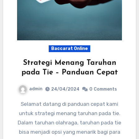
Baccarat Online
Strategi Menang Taruhan
pada Tie – Panduan Cepat
admin
24/04/2024
0
Comments
Selamat datang di panduan cepat kami
untuk strategi menang taruhan pada tie.
Dalam taruhan olahraga, taruhan pada tie
bisa menjadi opsi yang menarik bagi para