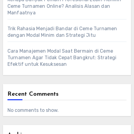
Ceme Turnamen Online? Analisis Alasan dan
Manfaatnya
Trik Rahasia Menjadi Bandar di Ceme Turnamen
dengan Modal Minim dan Strategi Jitu
Cara Manajemen Modal Saat Bermain di Ceme
Turnamen Agar Tidak Cepat Bangkrut: Strategi
Efektif untuk Kesuksesan
Recent Comments
No comments to show.