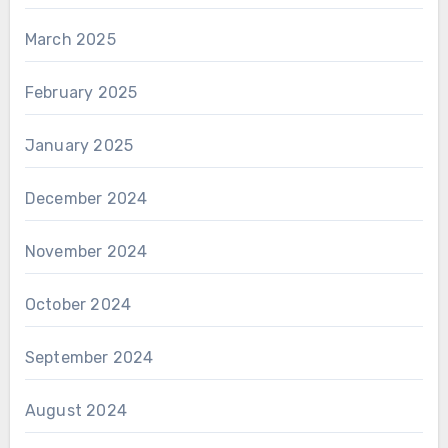
March 2025
February 2025
January 2025
December 2024
November 2024
October 2024
September 2024
August 2024