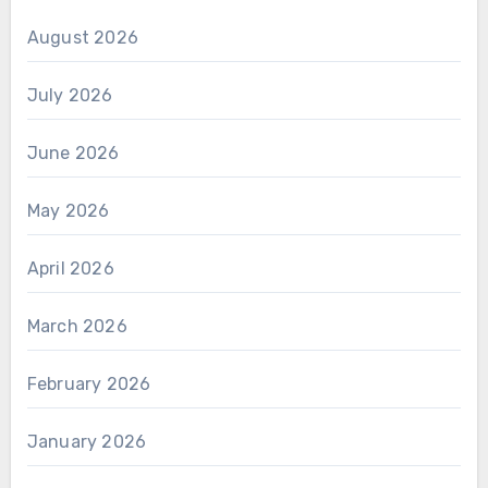
August 2026
July 2026
June 2026
May 2026
April 2026
March 2026
February 2026
January 2026