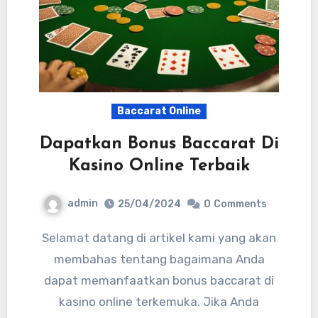
Baccarat Online
Dapatkan Bonus Baccarat Di
Kasino Online Terbaik
admin
25/04/2024
0
Comments
Selamat datang di artikel kami yang akan
membahas tentang bagaimana Anda
dapat memanfaatkan bonus baccarat di
kasino online terkemuka. Jika Anda