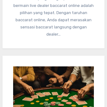
bermain live dealer baccarat online adalah
pilihan yang tepat. Dengan taruhan
baccarat online, Anda dapat merasakan
sensasi baccarat langsung dengan
dealer…