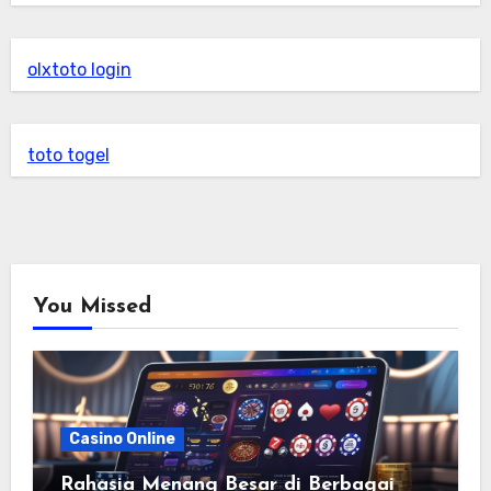
olxtoto login
toto togel
You Missed
Casino Online
Rahasia Menang Besar di Berbagai