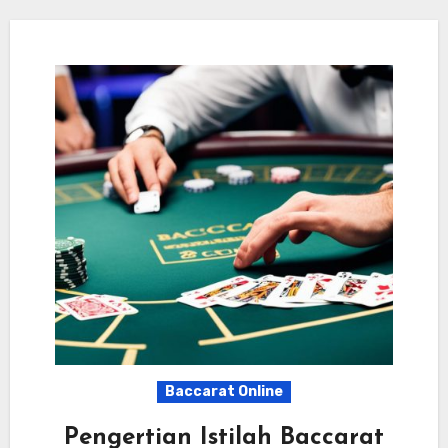
Baccarat Online
Pengertian Istilah Baccarat