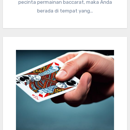
pecinta permainan baccarat, maka Anda
berada di tempat yang…