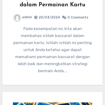
dalam Permainan Kartu
admin
20/04/2024
0
Comments
Pada kesempatan ini, kita akan
membahas istilah baccarat dalam
permainan kartu. Istilah-istilah ini penting
untuk Anda ketahui agar dapat
memahami permainan baccarat dengan
lebih baik dan meningkatkan strategi
bermain Anda.…