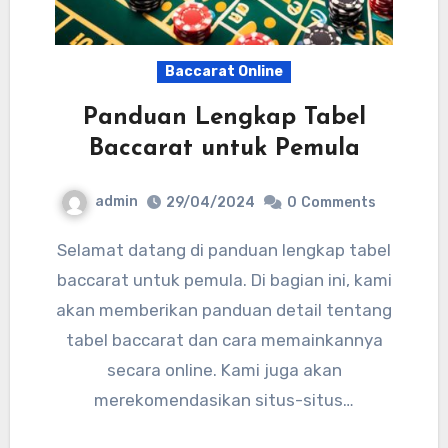
Baccarat Online
Panduan Lengkap Tabel
Baccarat untuk Pemula
admin
29/04/2024
0
Comments
Selamat datang di panduan lengkap tabel
baccarat untuk pemula. Di bagian ini, kami
akan memberikan panduan detail tentang
tabel baccarat dan cara memainkannya
secara online. Kami juga akan
merekomendasikan situs-situs…