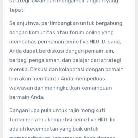
strategi lawan dan mengambil langkah yang
tepat.
Selanjutnya, pertimbangkan untuk bergabung
dengan komunitas atau forum online yang
membahas permainan ceme live HKG. Di sana,
Anda dapat berdiskusi dengan pemain lain,
berbagi pengalaman, dan belajar dari strategi
mereka. Diskusi dan kolaborasi dengan pemain
lain akan membantu Anda memperluas
wawasan dan meningkatkan kemampuan
bermain Anda.
Jangan lupa pula untuk rajin mengikuti
turnamen atau kompetisi ceme live HKG. Ini
adalah kesempatan yang baik untuk
membandingkan kemampuan Anda dengan