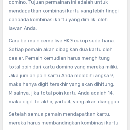
domino. Tujuan permainan ini adalah untuk
mendapatkan kombinasi kartu yang lebih tinggi
daripada kombinasi kartu yang dimiliki oleh
lawan Anda.
Cara bermain ceme live HKG cukup sederhana.
Setiap pemain akan dibagikan dua kartu oleh
dealer. Pemain kemudian harus menghitung
total poin dari kartu domino yang mereka miliki.
Jika jumlah poin kartu Anda melebihi angka 9,
maka hanya digit terakhir yang akan dihitung.
Misalnya, jika total poin kartu Anda adalah 14,
maka digit terakhir, yaitu 4, yang akan dianggap.
Setelah semua pemain mendapatkan kartu,
mereka harus membandingkan kombinasi kartu