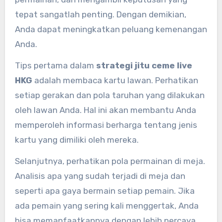
tepat sangatlah penting. Dengan demikian,
Anda dapat meningkatkan peluang kemenangan
Anda.
Tips pertama dalam
strategi jitu ceme live
HKG
adalah membaca kartu lawan. Perhatikan
setiap gerakan dan pola taruhan yang dilakukan
oleh lawan Anda. Hal ini akan membantu Anda
memperoleh informasi berharga tentang jenis
kartu yang dimiliki oleh mereka.
Selanjutnya, perhatikan pola permainan di meja.
Analisis apa yang sudah terjadi di meja dan
seperti apa gaya bermain setiap pemain. Jika
ada pemain yang sering kali menggertak, Anda
bisa memanfaatkannya dengan lebih percaya