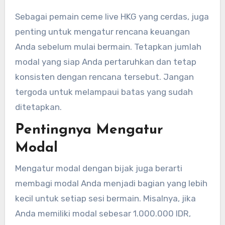
Sebagai pemain ceme live HKG yang cerdas, juga
penting untuk mengatur rencana keuangan
Anda sebelum mulai bermain. Tetapkan jumlah
modal yang siap Anda pertaruhkan dan tetap
konsisten dengan rencana tersebut. Jangan
tergoda untuk melampaui batas yang sudah
ditetapkan.
Pentingnya Mengatur
Modal
Mengatur modal dengan bijak juga berarti
membagi modal Anda menjadi bagian yang lebih
kecil untuk setiap sesi bermain. Misalnya, jika
Anda memiliki modal sebesar 1.000.000 IDR,