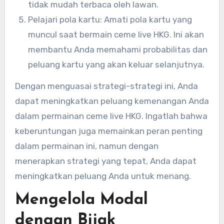
tidak mudah terbaca oleh lawan.
Pelajari pola kartu: Amati pola kartu yang
muncul saat bermain ceme live HKG. Ini akan
membantu Anda memahami probabilitas dan
peluang kartu yang akan keluar selanjutnya.
Dengan menguasai strategi-strategi ini, Anda
dapat meningkatkan peluang kemenangan Anda
dalam permainan ceme live HKG. Ingatlah bahwa
keberuntungan juga memainkan peran penting
dalam permainan ini, namun dengan
menerapkan strategi yang tepat, Anda dapat
meningkatkan peluang Anda untuk menang.
Mengelola Modal
dengan Bijak