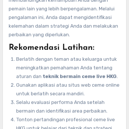
pemain lain yang lebih berpengalaman. Melalui
pengalaman ini, Anda dapat mengidentifikasi
kelemahan dalam strategi Anda dan melakukan
perbaikan yang diperlukan.
Rekomendasi Latihan:
Berlatih dengan teman atau keluarga untuk
meningkatkan pemahaman Anda tentang
aturan dan
teknik bermain ceme live HKG
.
Gunakan aplikasi atau situs web ceme online
untuk berlatih secara mandiri.
Selalu evaluasi performa Anda setelah
bermain dan identifikasi area perbaikan.
Tonton pertandingan profesional ceme live
HKG untuk belajar dari teknik dan strategi