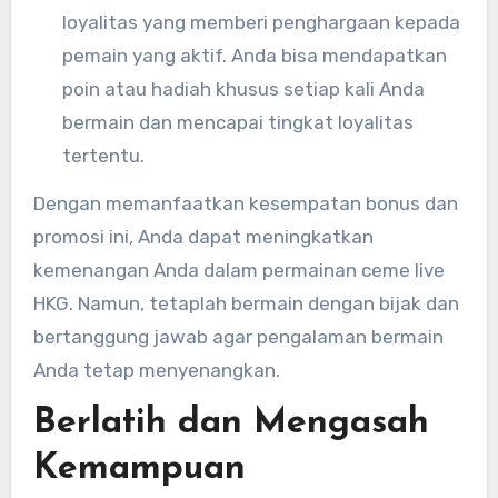
loyalitas yang memberi penghargaan kepada
pemain yang aktif. Anda bisa mendapatkan
poin atau hadiah khusus setiap kali Anda
bermain dan mencapai tingkat loyalitas
tertentu.
Dengan memanfaatkan kesempatan bonus dan
promosi ini, Anda dapat meningkatkan
kemenangan Anda dalam permainan ceme live
HKG. Namun, tetaplah bermain dengan bijak dan
bertanggung jawab agar pengalaman bermain
Anda tetap menyenangkan.
Berlatih dan Mengasah
Kemampuan