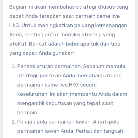
Bagian ini akan membahas strategi khusus yang
dapat Anda terapkan saat bermain ceme live
HKG. Untuk meningkatkan peluang kemenangan
Anda, penting untuk memiliki strategi yang
efektif. Berikut adalah beberapa trik dan tips
yang dapat Anda gunakan:
Pahami aturan permainan: Sebelum memulai
strategi, pastikan Anda memahami aturan
permainan ceme live HKG secara
keseluruhan. Ini akan membantu Anda dalam
mengambil keputusan yang tepat saat
bermain.
Pelajari pola permainan lawan: Amati pola
permainan lawan Anda. Perhatikan langkah-