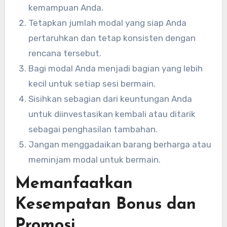
kemampuan Anda.
Tetapkan jumlah modal yang siap Anda
pertaruhkan dan tetap konsisten dengan
rencana tersebut.
Bagi modal Anda menjadi bagian yang lebih
kecil untuk setiap sesi bermain.
Sisihkan sebagian dari keuntungan Anda
untuk diinvestasikan kembali atau ditarik
sebagai penghasilan tambahan.
Jangan menggadaikan barang berharga atau
meminjam modal untuk bermain.
Memanfaatkan
Kesempatan Bonus dan
Promosi