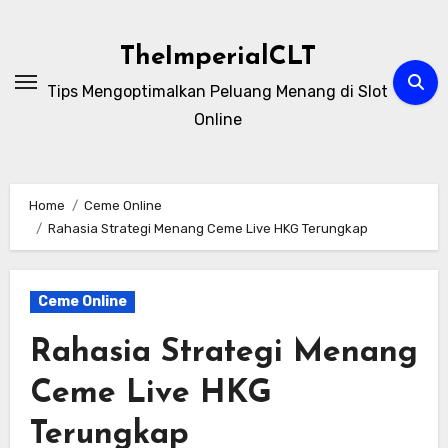
Skip
to
TheImperialCLT
content
Tips Mengoptimalkan Peluang Menang di Slot
Online
Home
Ceme Online
Rahasia Strategi Menang Ceme Live HKG Terungkap
Ceme Online
Rahasia Strategi Menang
Ceme Live HKG
Terungkap