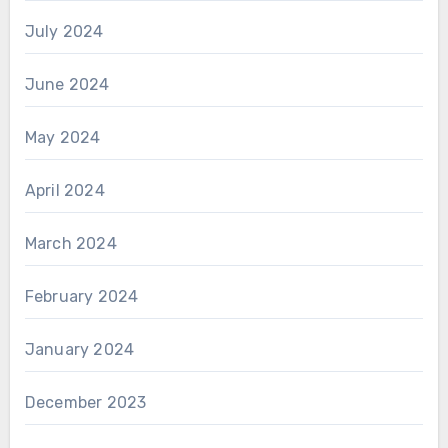
July 2024
June 2024
May 2024
April 2024
March 2024
February 2024
January 2024
December 2023