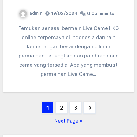
admin
19/02/2024
0
Comments
Temukan sensasi bermain Live Ceme HKG
online terpercaya di Indonesia dan raih
kemenangan besar dengan pilihan
permainan terlengkap dan panduan main
ceme yang tersedia. Apa yang membuat
permainan Live Ceme…
Posts
1
2
3
pagination
Next Page »