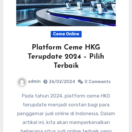
Ceme Online
Platform Ceme HKG
Terupdate 2024 – Pilih
Terbaik
admin
26/02/2024
0
Comments
Pada tahun 2024, platform ceme HKG
terupdate menjadi sorotan bagi para
penggemar judi online di Indonesia. Dalam
artikel ini, kita akan memperkenalkan
beberapa situs judi online terbaik yang