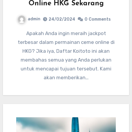
Online HKG Sekarang
admin
24/02/2024
0
Comments
Apakah Anda ingin meraih jackpot
terbesar dalam permainan ceme online di
HKG? Jika iya, Daftar Koitoto ini akan
membahas semua yang Anda perlukan
untuk mencapai tujuan tersebut. Kami
akan memberikan…