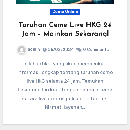
Ceme Online
Taruhan Ceme Live HKG 24
Jam – Mainkan Sekarang!
admin
25/02/2024
0
Comments
Inilah artikel yang akan memberikan
informasi lengkap tentang taruhan ceme
live HKG selama 24 jam. Temukan
keseruan dan keuntungan bermain ceme
secara live di situs judi online terbaik.
Nikmati layanan…