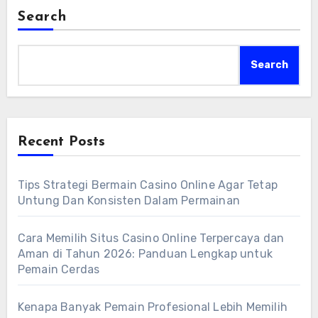
Search
Search
Recent Posts
Tips Strategi Bermain Casino Online Agar Tetap
Untung Dan Konsisten Dalam Permainan
Cara Memilih Situs Casino Online Terpercaya dan
Aman di Tahun 2026: Panduan Lengkap untuk
Pemain Cerdas
Kenapa Banyak Pemain Profesional Lebih Memilih