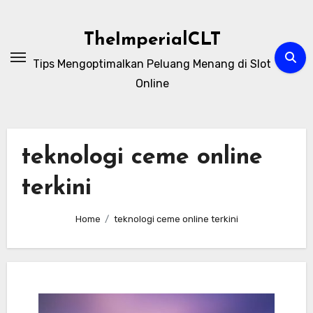
Skip
to
TheImperialCLT
content
Tips Mengoptimalkan Peluang Menang di Slot
Online
teknologi ceme online
terkini
Home
teknologi ceme online terkini