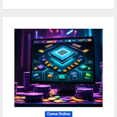
Ceme Online