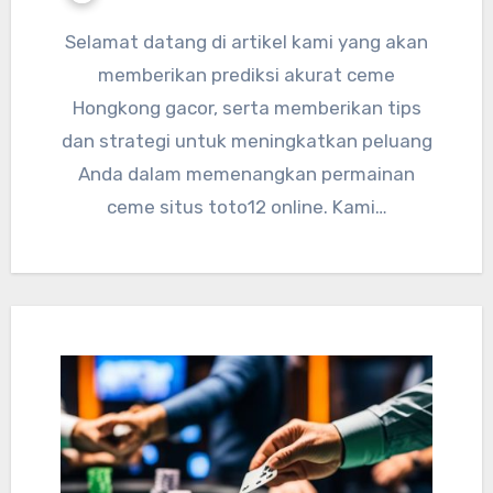
Selamat datang di artikel kami yang akan
memberikan prediksi akurat ceme
Hongkong gacor, serta memberikan tips
dan strategi untuk meningkatkan peluang
Anda dalam memenangkan permainan
ceme situs toto12 online. Kami…