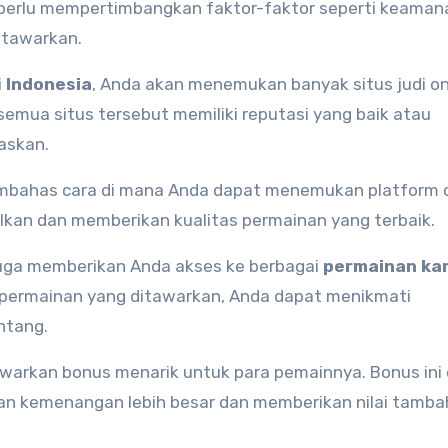
 perlu mempertimbangkan faktor-faktor seperti keaman
itawarkan.
i
Indonesia
, Anda akan menemukan banyak situs judi on
emua situs tersebut memiliki reputasi yang baik atau
askan.
n membahas cara di mana Anda dapat menemukan platform
lkan dan memberikan kualitas permainan yang terbaik.
uga memberikan Anda akses ke berbagai
permainan ka
 permainan yang ditawarkan, Anda dapat menikmati
ntang.
arkan bonus menarik untuk para pemainnya. Bonus ini
n kemenangan lebih besar dan memberikan nilai tamb