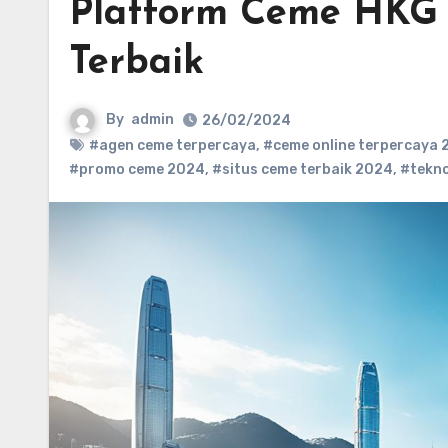
Platform Ceme HKG T
Terbaik
By
admin
26/02/2024
#agen ceme terpercaya
,
#ceme online terpercaya
#promo ceme 2024
,
#situs ceme terbaik 2024
,
#tekno