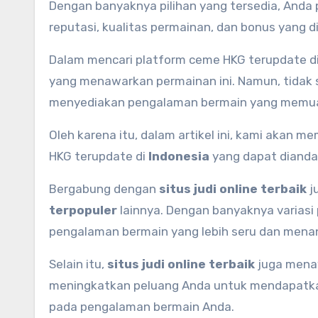
Dengan banyaknya pilihan yang tersedia, Anda
reputasi, kualitas permainan, dan bonus yang d
Dalam mencari platform ceme HKG terupdate d
yang menawarkan permainan ini. Namun, tidak s
menyediakan pengalaman bermain yang memu
Oleh karena itu, dalam artikel ini, kami aka
HKG terupdate di
Indonesia
yang dapat dianda
Bergabung dengan
situs judi online terbaik
j
terpopuler
lainnya. Dengan banyaknya variasi
pengalaman bermain yang lebih seru dan mena
Selain itu,
situs judi online terbaik
juga menaw
meningkatkan peluang Anda untuk mendapatka
pada pengalaman bermain Anda.