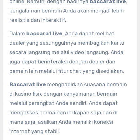
online. Namun, dengan hadirnya
baccarat live
,
pengalaman bermain Anda akan menjadi lebih
realistis dan interaktif.
Dalam
baccarat live
, Anda dapat melihat
dealer yang sesungguhnya membagikan kartu
secara langsung melalui video langsung. Anda
juga dapat berinteraksi dengan dealer dan
pemain lain melalui fitur chat yang disediakan.
Baccarat live
menghadirkan suasana bermain
di kasino fisik dengan kenyamanan bermain
melalui perangkat Anda sendiri. Anda dapat
mengakses permainan ini kapan saja dan di
mana saja, asalkan Anda memiliki koneksi
internet yang stabil.