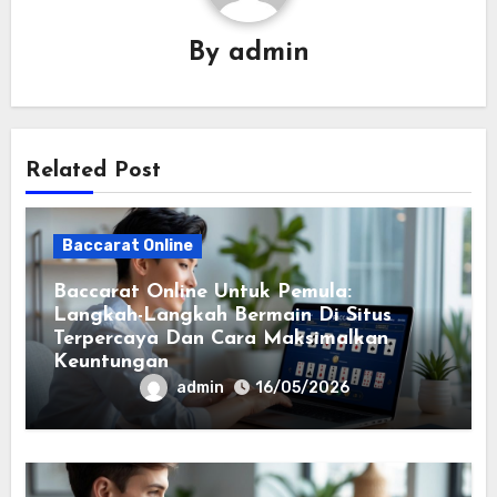
By
admin
Related Post
Baccarat Online
Baccarat Online Untuk Pemula:
Langkah-Langkah Bermain Di Situs
Terpercaya Dan Cara Maksimalkan
Keuntungan
admin
16/05/2026