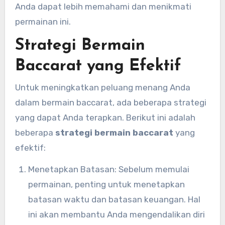
Anda dapat lebih memahami dan menikmati
permainan ini.
Strategi Bermain
Baccarat yang Efektif
Untuk meningkatkan peluang menang Anda
dalam bermain baccarat, ada beberapa strategi
yang dapat Anda terapkan. Berikut ini adalah
beberapa
strategi bermain baccarat
yang
efektif:
Menetapkan Batasan: Sebelum memulai
permainan, penting untuk menetapkan
batasan waktu dan batasan keuangan. Hal
ini akan membantu Anda mengendalikan diri