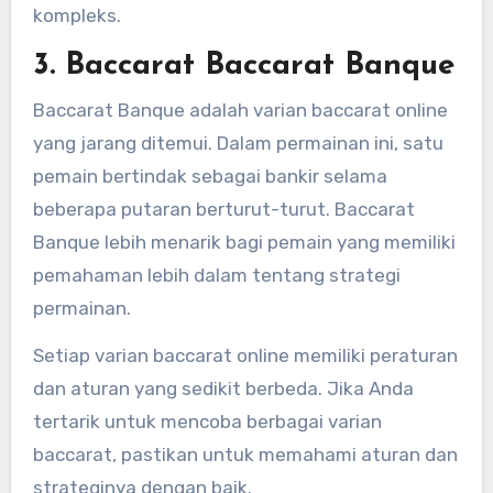
kompleks.
3. Baccarat Baccarat Banque
Baccarat Banque adalah varian baccarat online
yang jarang ditemui. Dalam permainan ini, satu
pemain bertindak sebagai bankir selama
beberapa putaran berturut-turut. Baccarat
Banque lebih menarik bagi pemain yang memiliki
pemahaman lebih dalam tentang strategi
permainan.
Setiap varian baccarat online memiliki peraturan
dan aturan yang sedikit berbeda. Jika Anda
tertarik untuk mencoba berbagai varian
baccarat, pastikan untuk memahami aturan dan
strateginya dengan baik.