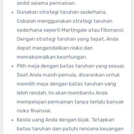
ambil selama permainan.
Gunakan strategi taruhan sederhana.
Cobalah menggunakan strategi taruhan
sederhana seperti Martingale atau Fibonacci.
Dengan strategi taruhan yang tepat, Anda
dapat mengendalikan risiko dan
memaksimalkan keuntungan.
Pilih meja dengan batas taruhan yang sesuai.
Saat Anda masih pemula, disarankan untuk
memilih meja dengan batas taruhan yang
lebih rendah. Ini akan membantu Anda
mempelajari permainan tanpa terlalu banyak
risiko finansial.
Kelola uang Anda dengan bijak. Tetapkan
batas taruhan dan patuhi rencana keuangan