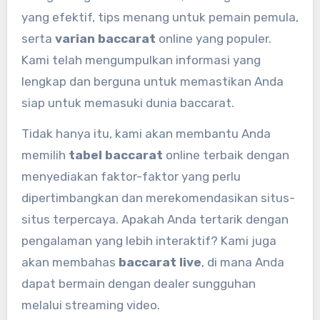
yang efektif, tips menang untuk pemain pemula,
serta
varian baccarat
online yang populer.
Kami telah mengumpulkan informasi yang
lengkap dan berguna untuk memastikan Anda
siap untuk memasuki dunia baccarat.
Tidak hanya itu, kami akan membantu Anda
memilih
tabel baccarat
online terbaik dengan
menyediakan faktor-faktor yang perlu
dipertimbangkan dan merekomendasikan situs-
situs terpercaya. Apakah Anda tertarik dengan
pengalaman yang lebih interaktif? Kami juga
akan membahas
baccarat live
, di mana Anda
dapat bermain dengan dealer sungguhan
melalui streaming video.