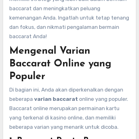
baccarat dan meningkatkan peluang
kemenangan Anda. Ingatlah untuk tetap tenang
dan fokus, dan nikmati pengalaman bermain
baccarat Anda!
Mengenal Varian
Baccarat Online yang
Populer
Di bagian ini, Anda akan diperkenalkan dengan
beberapa
varian baccarat
online yang populer.
Baccarat online merupakan permainan kartu
yang terkenal di kasino online, dan memiliki
beberapa varian yang menarik untuk dicoba.