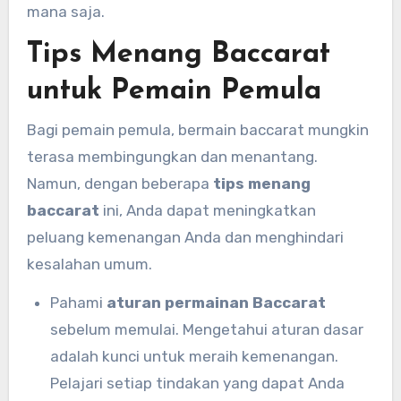
mana saja.
Tips Menang Baccarat
untuk Pemain Pemula
Bagi pemain pemula, bermain baccarat mungkin
terasa membingungkan dan menantang.
Namun, dengan beberapa
tips menang
baccarat
ini, Anda dapat meningkatkan
peluang kemenangan Anda dan menghindari
kesalahan umum.
Pahami
aturan permainan Baccarat
sebelum memulai. Mengetahui aturan dasar
adalah kunci untuk meraih kemenangan.
Pelajari setiap tindakan yang dapat Anda