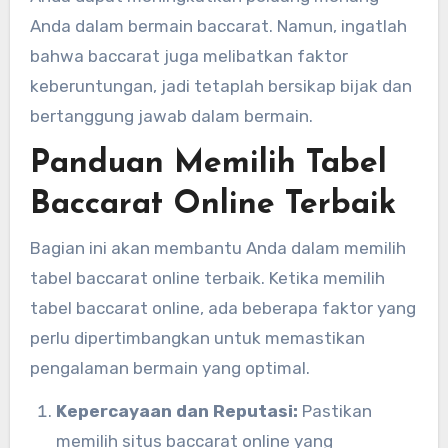
Anda dalam bermain baccarat. Namun, ingatlah
bahwa baccarat juga melibatkan faktor
keberuntungan, jadi tetaplah bersikap bijak dan
bertanggung jawab dalam bermain.
Panduan Memilih Tabel
Baccarat Online Terbaik
Bagian ini akan membantu Anda dalam memilih
tabel baccarat online terbaik. Ketika memilih
tabel baccarat online, ada beberapa faktor yang
perlu dipertimbangkan untuk memastikan
pengalaman bermain yang optimal.
Kepercayaan dan Reputasi:
Pastikan
memilih situs baccarat online yang