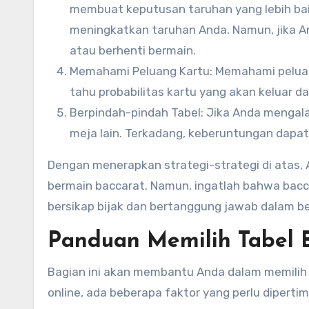
membuat keputusan taruhan yang lebih bai
meningkatkan taruhan Anda. Namun, jika A
atau berhenti bermain.
Memahami Peluang Kartu: Memahami peluan
tahu probabilitas kartu yang akan keluar 
Berpindah-pindah Tabel: Jika Anda mengala
meja lain. Terkadang, keberuntungan dapat
Dengan menerapkan strategi-strategi di atas
bermain baccarat. Namun, ingatlah bahwa bacca
bersikap bijak dan bertanggung jawab dalam b
Panduan Memilih Tabel B
Bagian ini akan membantu Anda dalam memilih t
online, ada beberapa faktor yang perlu diper