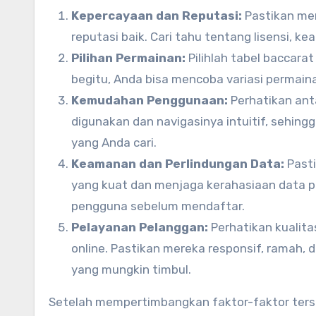
Kepercayaan dan Reputasi:
Pastikan mem
reputasi baik. Cari tahu tentang lisensi,
Pilihan Permainan:
Pilihlah tabel baccara
begitu, Anda bisa mencoba variasi permain
Kemudahan Penggunaan:
Perhatikan anta
digunakan dan navigasinya intuitif, sehi
yang Anda cari.
Keamanan dan Perlindungan Data:
Pasti
yang kuat dan menjaga kerahasiaan data pri
pengguna sebelum mendaftar.
Pelayanan Pelanggan:
Perhatikan kualita
online. Pastikan mereka responsif, ramah
yang mungkin timbul.
Setelah mempertimbangkan faktor-faktor terse