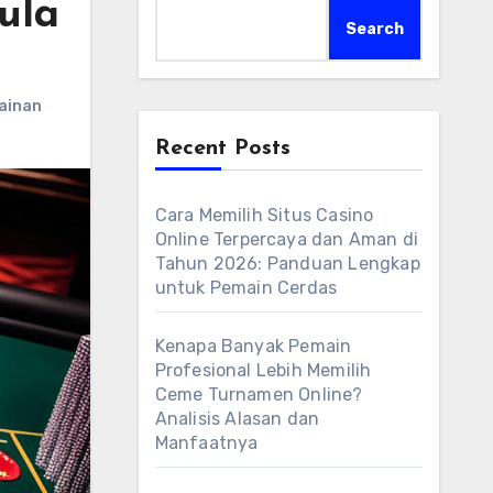
ula
Search
ainan
Recent Posts
Cara Memilih Situs Casino
Online Terpercaya dan Aman di
Tahun 2026: Panduan Lengkap
untuk Pemain Cerdas
Kenapa Banyak Pemain
Profesional Lebih Memilih
Ceme Turnamen Online?
Analisis Alasan dan
Manfaatnya