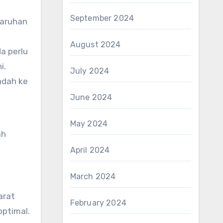
September 2024
taruhan
August 2024
a perlu
i.
July 2024
ndah ke
June 2024
May 2024
ah
April 2024
March 2024
arat
February 2024
optimal.