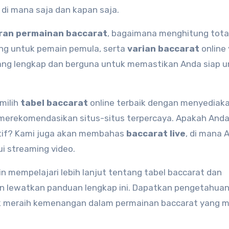
i mana saja dan kapan saja.
ran permainan baccarat
, bagaimana menghitung total 
nang untuk pemain pemula, serta
varian baccarat
online
ang lengkap dan berguna untuk memastikan Anda siap u
milih
tabel baccarat
online terbaik dengan menyediak
 merekomendasikan situs-situs terpercaya. Apakah And
ktif? Kami juga akan membahas
baccarat live
, di mana 
i streaming video.
in mempelajari lebih lanjut tentang tabel baccarat dan
n lewatkan panduan lengkap ini. Dapatkan pengetahua
k meraih kemenangan dalam permainan baccarat yang m