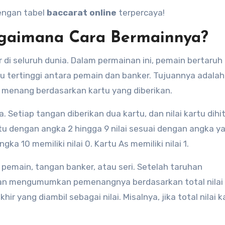
engan tabel
baccarat online
terpercaya!
agaimana Cara Bermainnya?
 di seluruh dunia. Dalam permainan ini, pemain bertaruh
tu tertinggi antara pemain dan banker. Tujuannya adala
menang berdasarkan kartu yang diberikan.
. Setiap tangan diberikan dua kartu, dan nilai kartu dihi
u dengan angka 2 hingga 9 nilai sesuai dengan angka y
 10 memiliki nilai 0. Kartu As memiliki nilai 1.
main, tangan banker, atau seri. Setelah taruhan
an mengumumkan pemenangnya berdasarkan total nilai 
khir yang diambil sebagai nilai. Misalnya, jika total nilai k