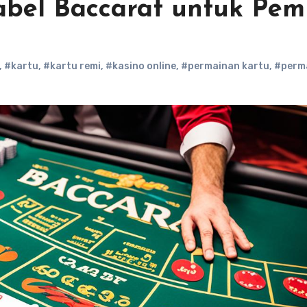
bel Baccarat untuk Pem
,
#kartu
,
#kartu remi
,
#kasino online
,
#permainan kartu
,
#perm