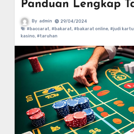
Panduan Lengkap Ta
By
admin
29/04/2024
#baccarat
,
#bakarat
,
#bakarat online
,
#judi kartu
kasino
,
#taruhan