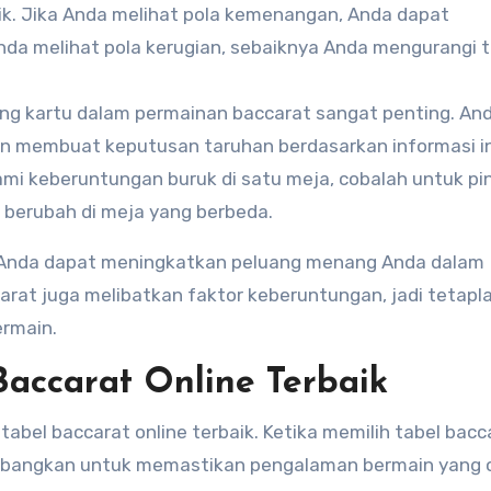
k. Jika Anda melihat pola kemenangan, Anda dapat
nda melihat pola kerugian, sebaiknya Anda mengurangi 
g kartu dalam permainan baccarat sangat penting. And
dan membuat keputusan taruhan berdasarkan informasi in
mi keberuntungan buruk di satu meja, cobalah untuk pi
 berubah di meja yang berbeda.
, Anda dapat meningkatkan peluang menang Anda dalam
rat juga melibatkan faktor keberuntungan, jadi tetapl
ermain.
accarat Online Terbaik
abel baccarat online terbaik. Ketika memilih tabel bacc
timbangkan untuk memastikan pengalaman bermain yang 