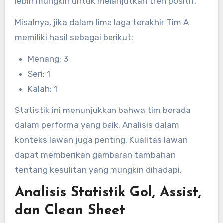
lebih mungkin untuk melanjutkan tren positif.
Misalnya, jika dalam lima laga terakhir Tim A
memiliki hasil sebagai berikut:
Menang: 3
Seri: 1
Kalah: 1
Statistik ini menunjukkan bahwa tim berada
dalam performa yang baik. Analisis dalam
konteks lawan juga penting. Kualitas lawan
dapat memberikan gambaran tambahan
tentang kesulitan yang mungkin dihadapi.
Analisis Statistik Gol, Assist,
dan Clean Sheet