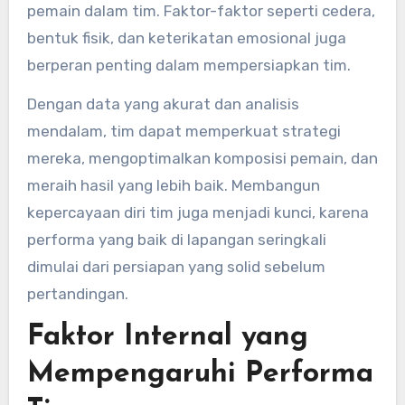
pemain dalam tim. Faktor-faktor seperti cedera,
bentuk fisik, dan keterikatan emosional juga
berperan penting dalam mempersiapkan tim.
Dengan data yang akurat dan analisis
mendalam, tim dapat memperkuat strategi
mereka, mengoptimalkan komposisi pemain, dan
meraih hasil yang lebih baik. Membangun
kepercayaan diri tim juga menjadi kunci, karena
performa yang baik di lapangan seringkali
dimulai dari persiapan yang solid sebelum
pertandingan.
Faktor Internal yang
Mempengaruhi Performa