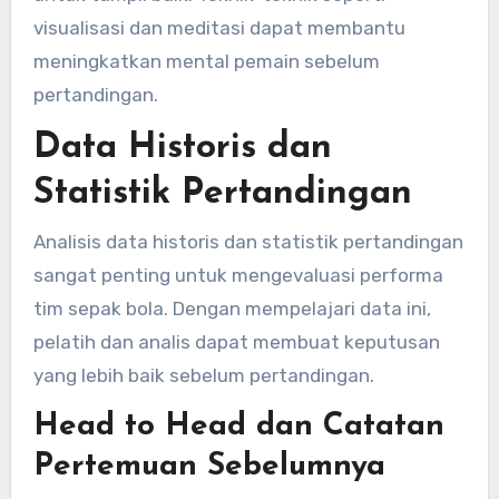
visualisasi dan meditasi dapat membantu
meningkatkan mental pemain sebelum
pertandingan.
Data Historis dan
Statistik Pertandingan
Analisis data historis dan statistik pertandingan
sangat penting untuk mengevaluasi performa
tim sepak bola. Dengan mempelajari data ini,
pelatih dan analis dapat membuat keputusan
yang lebih baik sebelum pertandingan.
Head to Head dan Catatan
Pertemuan Sebelumnya