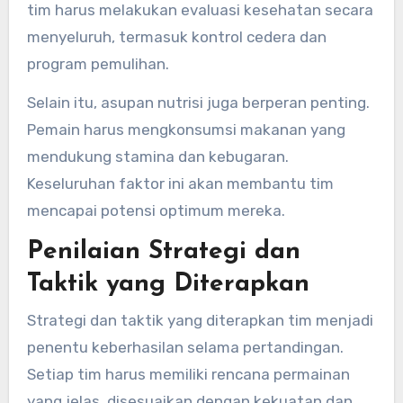
tim harus melakukan evaluasi kesehatan secara
menyeluruh, termasuk kontrol cedera dan
program pemulihan.
Selain itu, asupan nutrisi juga berperan penting.
Pemain harus mengkonsumsi makanan yang
mendukung stamina dan kebugaran.
Keseluruhan faktor ini akan membantu tim
mencapai potensi optimum mereka.
Penilaian Strategi dan
Taktik yang Diterapkan
Strategi dan taktik yang diterapkan tim menjadi
penentu keberhasilan selama pertandingan.
Setiap tim harus memiliki rencana permainan
yang jelas, disesuaikan dengan kekuatan dan