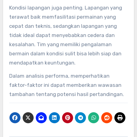
Kondisi lapangan juga penting. Lapangan yang
terawat baik memfasilitasi permainan yang
cepat dan teknis, sedangkan lapangan yang
tidak ideal dapat menyebabkan cedera dan
kesalahan. Tim yang memiliki pengalaman
bermain dalam kondisi sulit bisa lebih siap dan
mendapatkan keuntungan.
Dalam analisis performa, memperhatikan
faktor-faktor ini dapat memberikan wawasan
tambahan tentang potensi hasil pertandingan.