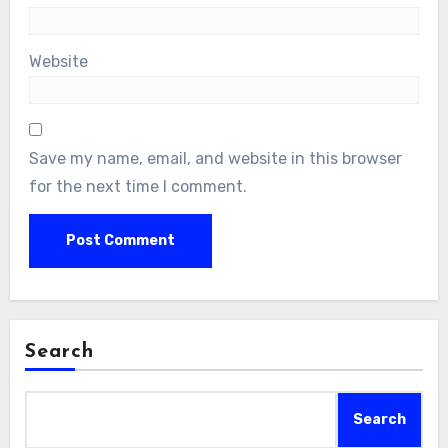
Website
Save my name, email, and website in this browser
for the next time I comment.
Search
Search