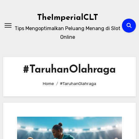
Skip
to
TheImperialCLT
content
Tips Mengoptimalkan Peluang Menang di Slot
Online
#TaruhanOlahraga
Home
#TaruhanOlahraga