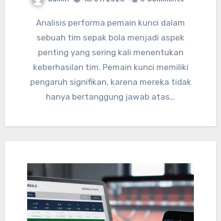
Analisis performa pemain kunci dalam
sebuah tim sepak bola menjadi aspek
penting yang sering kali menentukan
keberhasilan tim. Pemain kunci memiliki
pengaruh signifikan, karena mereka tidak
hanya bertanggung jawab atas…