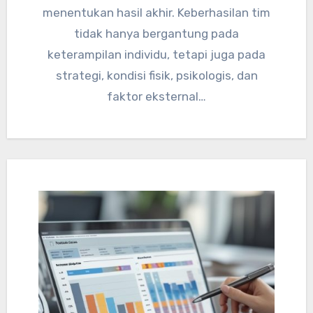
menentukan hasil akhir. Keberhasilan tim
tidak hanya bergantung pada
keterampilan individu, tetapi juga pada
strategi, kondisi fisik, psikologis, dan
faktor eksternal…