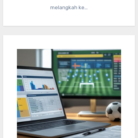
melangkah ke…