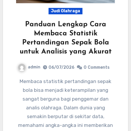
Judi Olahraga
Panduan Lengkap Cara
Membaca Statistik
Pertandingan Sepak Bola
untuk Analisis yang Akurat
admin
06/07/2026
0
Comments
Membaca statistik pertandingan sepak
bola bisa menjadi keterampilan yang
sangat berguna bagi penggemar dan
analis olahraga. Dalam dunia yang
semakin berputar di sekitar data,
memahami angka-angka ini memberikan