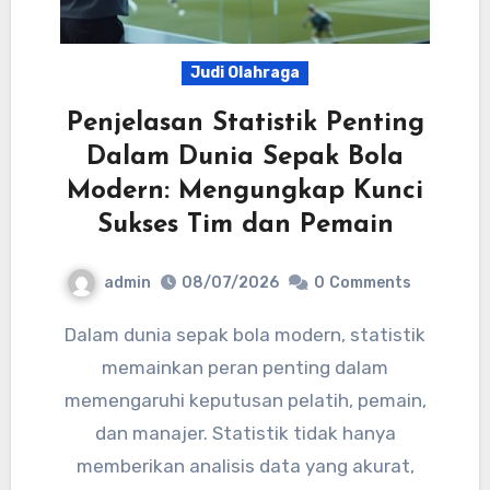
Judi Olahraga
Penjelasan Statistik Penting
Dalam Dunia Sepak Bola
Modern: Mengungkap Kunci
Sukses Tim dan Pemain
admin
08/07/2026
0
Comments
Dalam dunia sepak bola modern, statistik
memainkan peran penting dalam
memengaruhi keputusan pelatih, pemain,
dan manajer. Statistik tidak hanya
memberikan analisis data yang akurat,