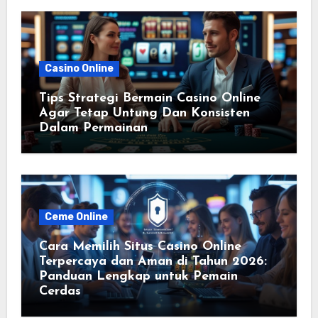
Casino Online
Tips Strategi Bermain Casino Online
Agar Tetap Untung Dan Konsisten
Dalam Permainan
Ceme Online
Cara Memilih Situs Casino Online
Terpercaya dan Aman di Tahun 2026:
Panduan Lengkap untuk Pemain
Cerdas