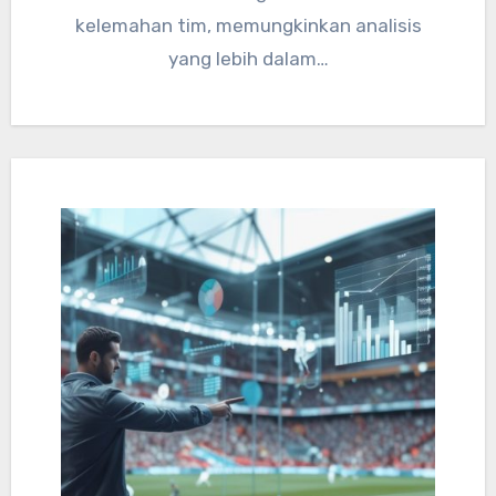
kelemahan tim, memungkinkan analisis
yang lebih dalam…