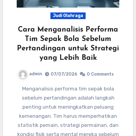
Judi Olahraga
Cara Menganalisis Performa
Tim Sepak Bola Sebelum
Pertandingan untuk Strategi
yang Lebih Baik
admin
07/07/2026
0
Comments
Menganalisis performa tim sepak bola
sebelum pertandingan adalah langkah
penting untuk meningkatkan peluang
kemenangan. Tim harus memperhatikan
statistik pemain, strategi permainan, dan
kondisi fisik serta mental mereka sebelum