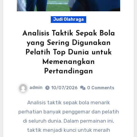
Judi Olahraga
Analisis Taktik Sepak Bola
yang Sering Digunakan
Pelatih Top Dunia untuk
Memenangkan
Pertandingan
admin
10/07/2026
0
Comments
Analisis taktik sepak bola menarik
perhatian banyak penggemar dan pelatih
di seluruh dunia. Dalam permainan ini,
taktik menjadi kunci untuk meraih