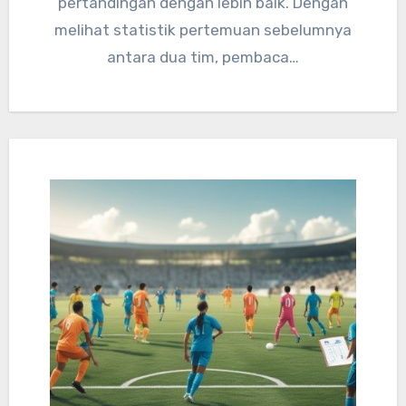
pertandingan dengan lebih baik. Dengan
melihat statistik pertemuan sebelumnya
antara dua tim, pembaca…