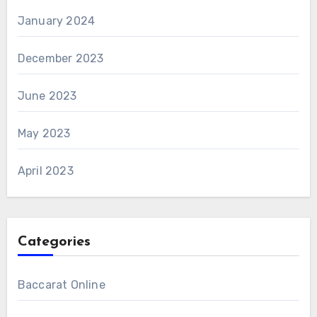
January 2024
December 2023
June 2023
May 2023
April 2023
Categories
Baccarat Online