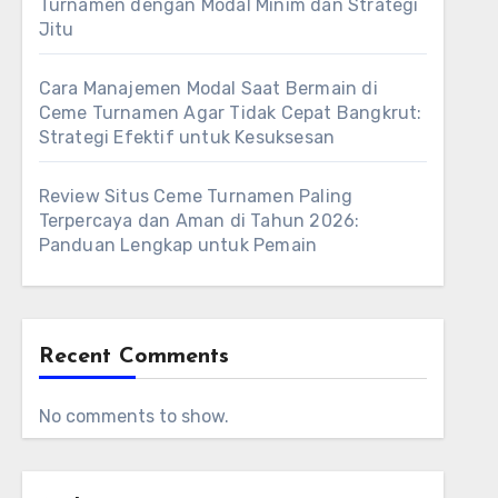
Turnamen dengan Modal Minim dan Strategi
Jitu
Cara Manajemen Modal Saat Bermain di
Ceme Turnamen Agar Tidak Cepat Bangkrut:
Strategi Efektif untuk Kesuksesan
Review Situs Ceme Turnamen Paling
Terpercaya dan Aman di Tahun 2026:
Panduan Lengkap untuk Pemain
Recent Comments
No comments to show.