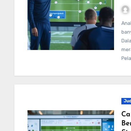
Analisis taktik sepak bola menarik perhatian
bany
Dala
mer
Pel
Jud
Ca
Be