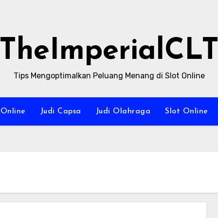
TheImperialCL
Tips Mengoptimalkan Peluang Menang di Slot Online
Online
Judi Capsa
Judi Olahraga
Slot Online