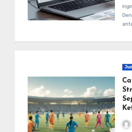
ing
Den
ant
Jud
Ca
St
Se
Ke