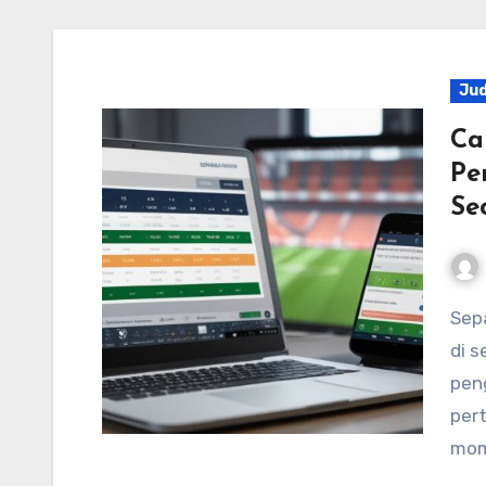
Jud
Ca
Pe
Se
Sepak bola adalah olahraga yang sangat digemari
di s
peng
pert
mom