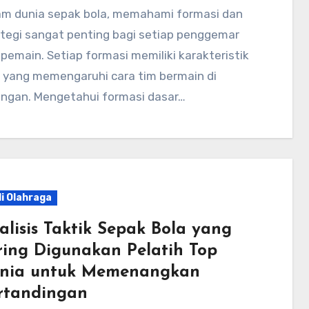
ategi sangat penting bagi setiap penggemar
pemain. Setiap formasi memiliki karakteristik
k yang memengaruhi cara tim bermain di
angan. Mengetahui formasi dasar…
i Olahraga
alisis Taktik Sepak Bola yang
ring Digunakan Pelatih Top
nia untuk Memenangkan
rtandingan