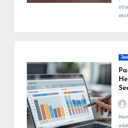
stra
eks
Jud
Pa
He
Se
Membaca data head to head dalam sepak bola
adal