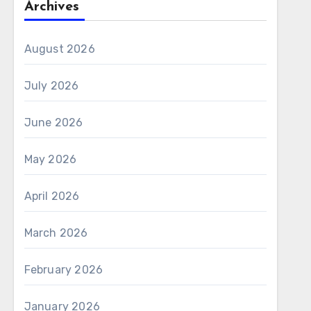
Archives
August 2026
July 2026
June 2026
May 2026
April 2026
March 2026
February 2026
January 2026