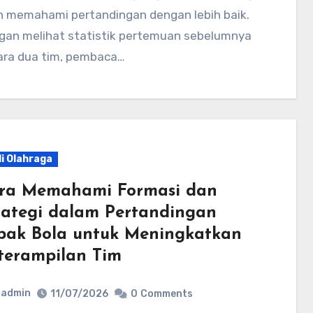
in memahami pertandingan dengan lebih baik.
gan melihat statistik pertemuan sebelumnya
ara dua tim, pembaca…
i Olahraga
ra Memahami Formasi dan
rategi dalam Pertandingan
pak Bola untuk Meningkatkan
terampilan Tim
admin
11/07/2026
0
Comments