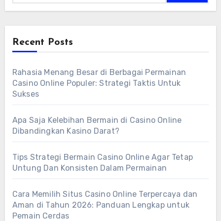
Recent Posts
Rahasia Menang Besar di Berbagai Permainan
Casino Online Populer: Strategi Taktis Untuk
Sukses
Apa Saja Kelebihan Bermain di Casino Online
Dibandingkan Kasino Darat?
Tips Strategi Bermain Casino Online Agar Tetap
Untung Dan Konsisten Dalam Permainan
Cara Memilih Situs Casino Online Terpercaya dan
Aman di Tahun 2026: Panduan Lengkap untuk
Pemain Cerdas