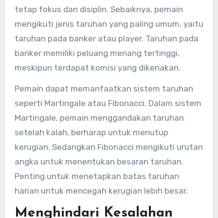
tetap fokus dan disiplin. Sebaiknya, pemain
mengikuti jenis taruhan yang paling umum, yaitu
taruhan pada banker atau player. Taruhan pada
banker memiliki peluang menang tertinggi,
meskipun terdapat komisi yang dikenakan.
Pemain dapat memanfaatkan sistem taruhan
seperti Martingale atau Fibonacci. Dalam sistem
Martingale, pemain menggandakan taruhan
setelah kalah, berharap untuk menutup
kerugian. Sedangkan Fibonacci mengikuti urutan
angka untuk menentukan besaran taruhan.
Penting untuk menetapkan batas taruhan
harian untuk mencegah kerugian lebih besar.
Menghindari Kesalahan