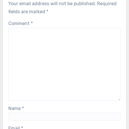
Your email address will not be published.
Required
fields are marked
*
Comment
*
Name
*
Email
*