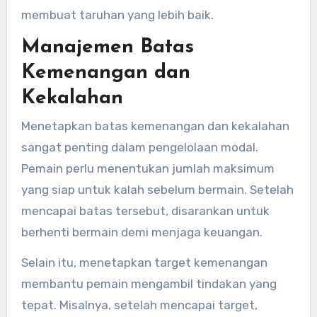
membuat taruhan yang lebih baik.
Manajemen Batas
Kemenangan dan
Kekalahan
Menetapkan batas kemenangan dan kekalahan
sangat penting dalam pengelolaan modal.
Pemain perlu menentukan jumlah maksimum
yang siap untuk kalah sebelum bermain. Setelah
mencapai batas tersebut, disarankan untuk
berhenti bermain demi menjaga keuangan.
Selain itu, menetapkan target kemenangan
membantu pemain mengambil tindakan yang
tepat. Misalnya, setelah mencapai target,