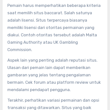
Pemain harus memperhatikan beberapa kriteria
saat memilih situs baccarat. Salah satunya
adalah lisensi. Situs terpercaya biasanya
memiliki lisensi dari otoritas permainan yang
diakui. Contoh otoritas tersebut adalah Malta
Gaming Authority atau UK Gambling
Commission.
Aspek lain yang penting adalah reputasi situs.
Ulasan dari pemain lain dapat memberikan
gambaran yang jelas tentang pengalaman
bermain. Cek forum atau platform review untuk
mendalami pendapat pengguna.
Terakhir, perhatikan variasi permainan dan opsi
transaksi yang ditawarkan. Situs yang baik