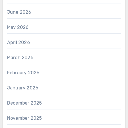
June 2026
May 2026
April 2026
March 2026
February 2026
January 2026
December 2025
November 2025