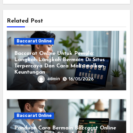
Related Post
Baccarat Online
Baccarat Online Untuk Pemula:
Langkah-Langkah Bermain Di Situs
Terpercaya Dan Cara Maksimalkan
Keuntungan
admin
16/05/2026
Baccarat Online
Panduan Cara Bermain Baccarat Online