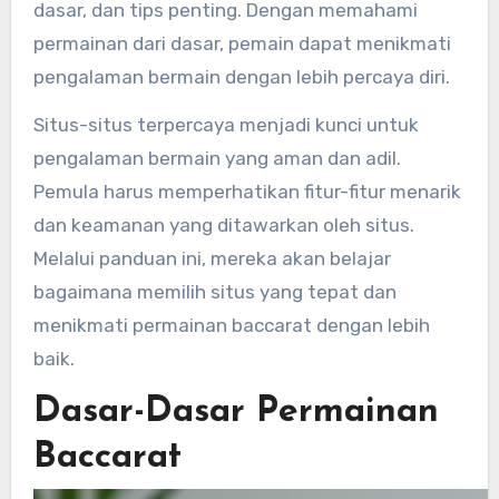
dasar, dan tips penting. Dengan memahami
permainan dari dasar, pemain dapat menikmati
pengalaman bermain dengan lebih percaya diri.
Situs-situs terpercaya menjadi kunci untuk
pengalaman bermain yang aman dan adil.
Pemula harus memperhatikan fitur-fitur menarik
dan keamanan yang ditawarkan oleh situs.
Melalui panduan ini, mereka akan belajar
bagaimana memilih situs yang tepat dan
menikmati permainan baccarat dengan lebih
baik.
Dasar-Dasar Permainan
Baccarat