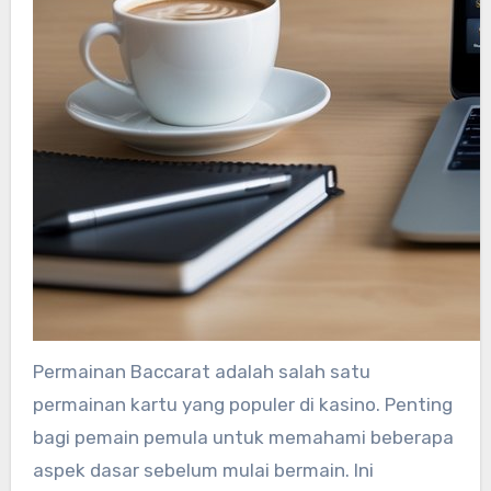
Permainan Baccarat adalah salah satu
permainan kartu yang populer di kasino. Penting
bagi pemain pemula untuk memahami beberapa
aspek dasar sebelum mulai bermain. Ini