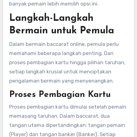
banyak pemain lebih memilih opsi ini.
Langkah-Langkah
Bermain untuk Pemula
Dalam bermain baccarat online, pemula perlu
memahami beberapa langkah penting. Dari
proses pembagian kartu hingga pilihan taruhan,
setiap langkah krusial untuk menciptakan
pengalaman bermain yang menyenangkan.
Proses Pembagian Kartu
Proses pembagian kartu dimulai setelah pemain
memasang taruhan. Dalam baccarat, dua
tangan utama dipertandingkan: tangan pemain
(Player) dan tangan banker (Banker). Setiap