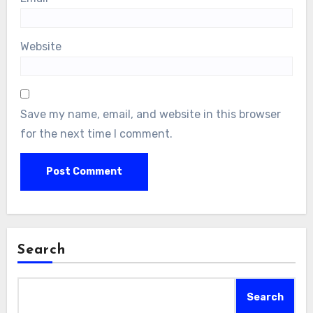
Website
Save my name, email, and website in this browser
for the next time I comment.
Search
Search