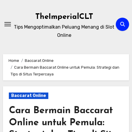
Skip
to
TheImperialCLT
content
Tips Mengoptimalkan Peluang Menang di Slot
Online
Home
Baccarat Online
Cara Bermain Baccarat Online untuk Pemula: Strategi dan
Tips di Situs Terpercaya
Baccarat Online
Cara Bermain Baccarat
Online untuk Pemula: