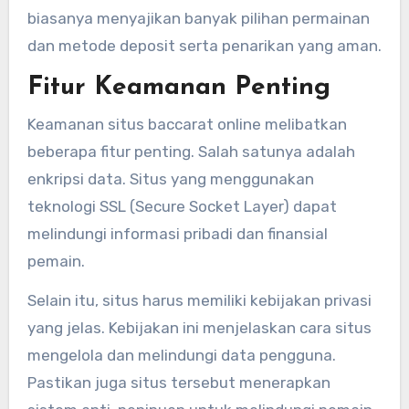
biasanya menyajikan banyak pilihan permainan
dan metode deposit serta penarikan yang aman.
Fitur Keamanan Penting
Keamanan situs baccarat online melibatkan
beberapa fitur penting. Salah satunya adalah
enkripsi data. Situs yang menggunakan
teknologi SSL (Secure Socket Layer) dapat
melindungi informasi pribadi dan finansial
pemain.
Selain itu, situs harus memiliki kebijakan privasi
yang jelas. Kebijakan ini menjelaskan cara situs
mengelola dan melindungi data pengguna.
Pastikan juga situs tersebut menerapkan