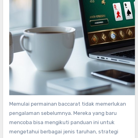
Memulai permainan baccarat tidak memerlukan
pengalaman sebelumnya. Mereka yang baru
mencoba bisa mengikuti panduan ini untuk
mengetahui berbagai jenis taruhan, strategi