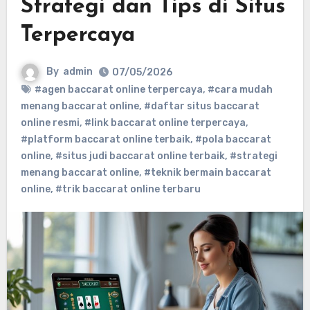
Strategi dan Tips di Situs
Terpercaya
By
admin
07/05/2026
#agen baccarat online terpercaya
,
#cara mudah
menang baccarat online
,
#daftar situs baccarat
online resmi
,
#link baccarat online terpercaya
,
#platform baccarat online terbaik
,
#pola baccarat
online
,
#situs judi baccarat online terbaik
,
#strategi
menang baccarat online
,
#teknik bermain baccarat
online
,
#trik baccarat online terbaru