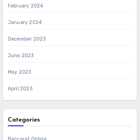
February 2024
January 2024
December 2023
June 2023
May 2023
April 2023
Categories
Baccarat Online