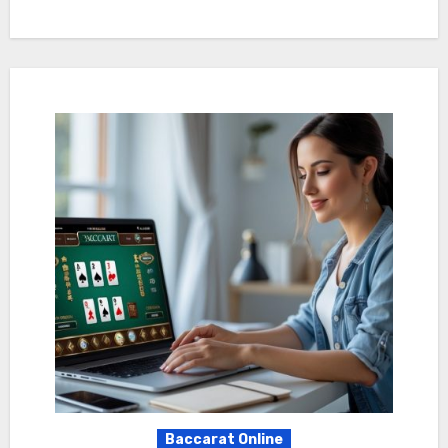
Baccarat Online