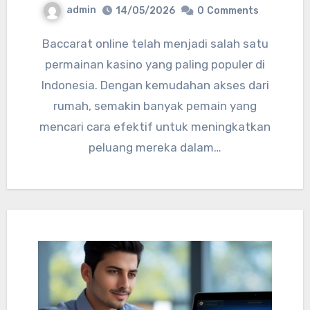
admin
14/05/2026
0
Comments
Baccarat online telah menjadi salah satu
permainan kasino yang paling populer di
Indonesia. Dengan kemudahan akses dari
rumah, semakin banyak pemain yang
mencari cara efektif untuk meningkatkan
peluang mereka dalam…