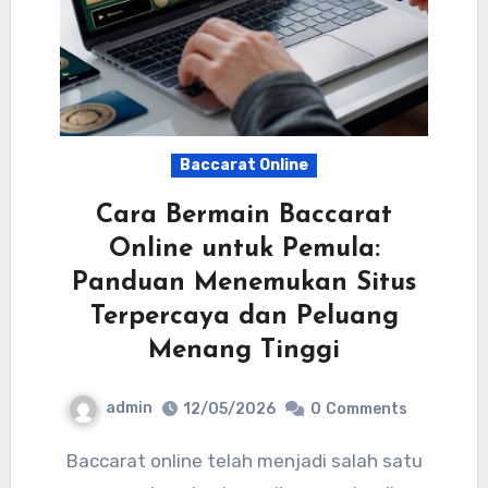
Baccarat Online
Cara Bermain Baccarat
Online untuk Pemula:
Panduan Menemukan Situs
Terpercaya dan Peluang
Menang Tinggi
admin
12/05/2026
0
Comments
Baccarat online telah menjadi salah satu