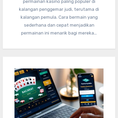
permainan kasino paling populer di
kalangan penggemar judi, terutama di
kalangan pemula. Cara bermain yang
sederhana dan cepat menjadikan
permainan ini menarik bagi mereka…