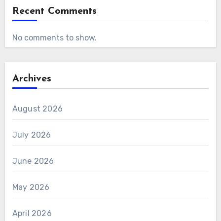
Recent Comments
No comments to show.
Archives
August 2026
July 2026
June 2026
May 2026
April 2026