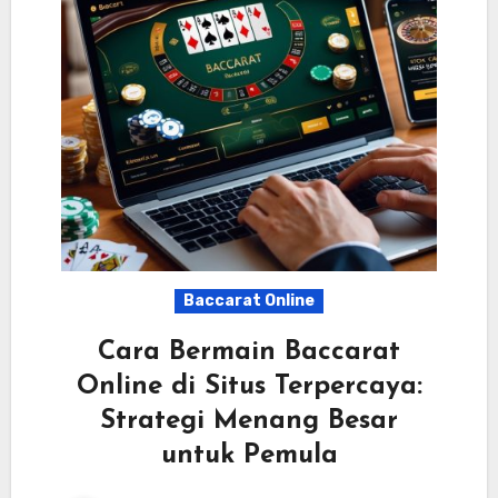
Baccarat Online
Cara Bermain Baccarat
Online di Situs Terpercaya:
Strategi Menang Besar
untuk Pemula