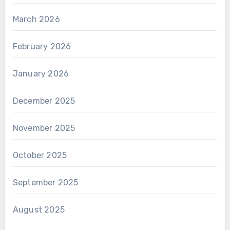
March 2026
February 2026
January 2026
December 2025
November 2025
October 2025
September 2025
August 2025