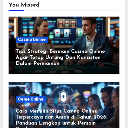
You Missed
Casino Online
Tips Strategi Bermain Casino Online
Agar Tetap Untung Dan Konsisten
Dalam Permainan
Ceme Online
Cara Memilih Situs Casino Online
Terpercaya dan Aman di Tahun 2026:
Panduan Lengkap untuk Pemain