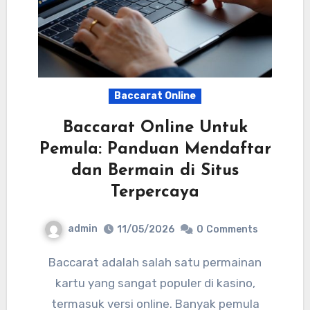
Baccarat Online
Baccarat Online Untuk
Pemula: Panduan Mendaftar
dan Bermain di Situs
Terpercaya
admin
11/05/2026
0
Comments
Baccarat adalah salah satu permainan
kartu yang sangat populer di kasino,
termasuk versi online. Banyak pemula