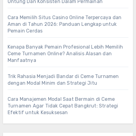
Untung Dan Konsisten Dalam Permainan
Cara Memilih Situs Casino Online Terpercaya dan
Aman di Tahun 2026: Panduan Lengkap untuk
Pemain Cerdas
Kenapa Banyak Pemain Profesional Lebih Memilih
Ceme Turnamen Online? Analisis Alasan dan
Manfaatnya
Trik Rahasia Menjadi Bandar di Ceme Turnamen
dengan Modal Minim dan Strategi Jitu
Cara Manajemen Modal Saat Bermain di Ceme
Turnamen Agar Tidak Cepat Bangkrut: Strategi
Efektif untuk Kesuksesan