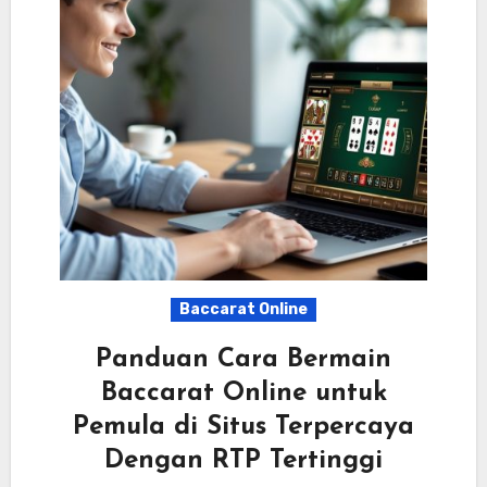
Baccarat Online
Panduan Cara Bermain
Baccarat Online untuk
Pemula di Situs Terpercaya
Dengan RTP Tertinggi