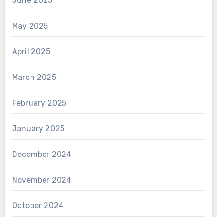
June 2025
May 2025
April 2025
March 2025
February 2025
January 2025
December 2024
November 2024
October 2024