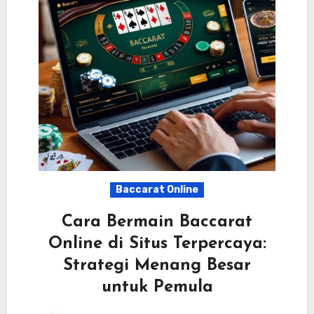
Baccarat Online
Cara Bermain Baccarat
Online di Situs Terpercaya:
Strategi Menang Besar
untuk Pemula