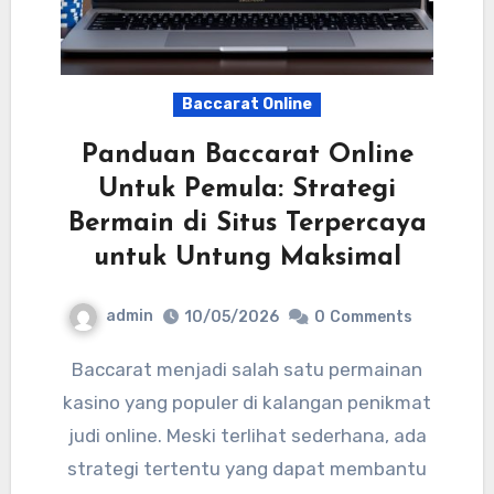
Baccarat Online
Panduan Baccarat Online
Untuk Pemula: Strategi
Bermain di Situs Terpercaya
untuk Untung Maksimal
admin
10/05/2026
0
Comments
Baccarat menjadi salah satu permainan
kasino yang populer di kalangan penikmat
judi online. Meski terlihat sederhana, ada
strategi tertentu yang dapat membantu