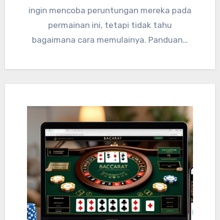
ingin mencoba peruntungan mereka pada
permainan ini, tetapi tidak tahu
bagaimana cara memulainya. Panduan…