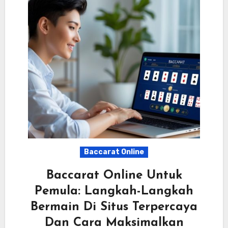
Baccarat Online
Baccarat Online Untuk
Pemula: Langkah-Langkah
Bermain Di Situs Terpercaya
Dan Cara Maksimalkan