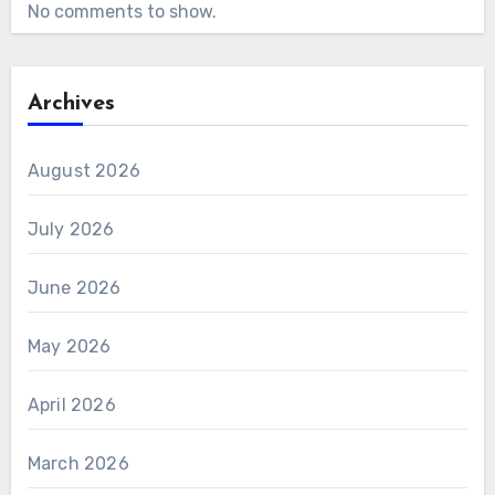
No comments to show.
Archives
August 2026
July 2026
June 2026
May 2026
April 2026
March 2026