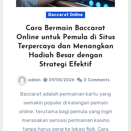
Baccarat Online
Cara Bermain Baccarat
Online untuk Pemula di Situs
Terpercaya dan Menangkan
Hadiah Besar dengan
Strategi Efektif
admin
09/05/2026
0
Comments
Baccarat adalah permainan kartu yang
semakin populer di kalangan pemain
online, terutama bagi pemula yang ingin
merasakan sensasi permainan kasino
tanpa harus pergi ke lokasi fisik. Cara