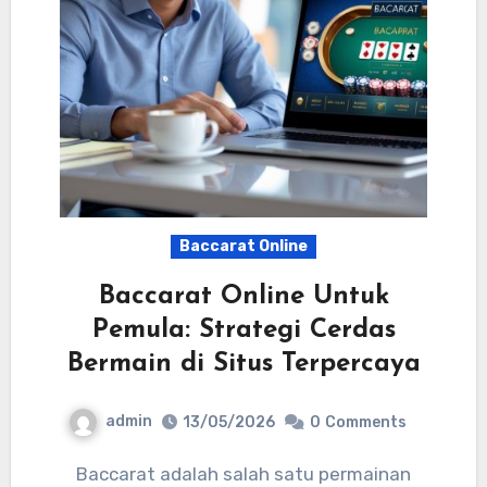
Baccarat Online
Baccarat Online Untuk
Pemula: Strategi Cerdas
Bermain di Situs Terpercaya
admin
13/05/2026
0
Comments
Baccarat adalah salah satu permainan