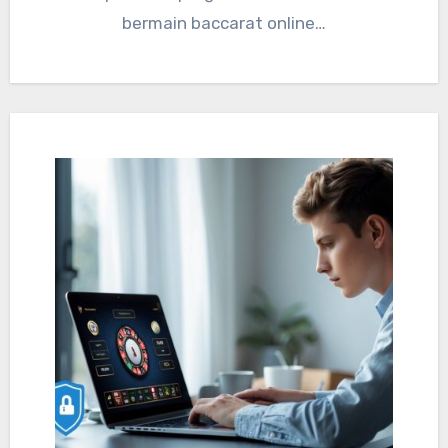
bermain baccarat online…