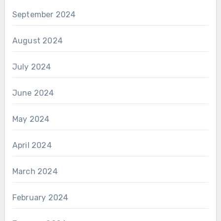
September 2024
August 2024
July 2024
June 2024
May 2024
April 2024
March 2024
February 2024