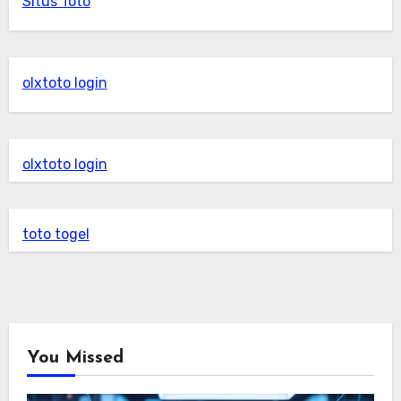
Situs Toto
olxtoto login
olxtoto login
toto togel
You Missed