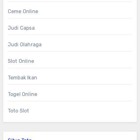
Ceme Online
Judi Capsa
Judi Olahraga
Slot Online
Tembak Ikan
Togel Online
Toto Slot