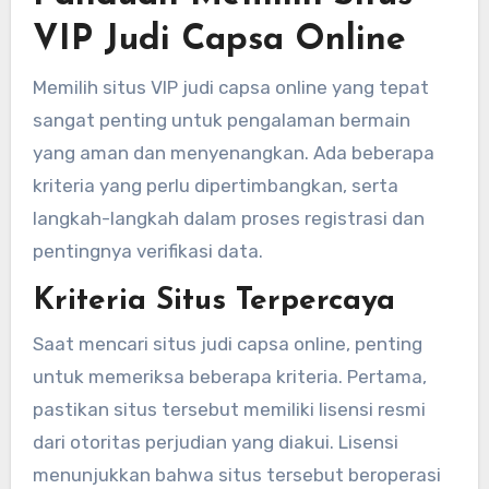
VIP Judi Capsa Online
Memilih situs VIP judi capsa online yang tepat
sangat penting untuk pengalaman bermain
yang aman dan menyenangkan. Ada beberapa
kriteria yang perlu dipertimbangkan, serta
langkah-langkah dalam proses registrasi dan
pentingnya verifikasi data.
Kriteria Situs Terpercaya
Saat mencari situs judi capsa online, penting
untuk memeriksa beberapa kriteria. Pertama,
pastikan situs tersebut memiliki lisensi resmi
dari otoritas perjudian yang diakui. Lisensi
menunjukkan bahwa situs tersebut beroperasi