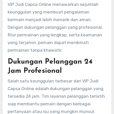
VIP Judi Capsa Online menawarkan sejumlah
keunggulan yang membuat pengalaman
bermain menjadi lebih menarik dan aman.
Dengan dukungan pelanggan yang profesional,
fitur permainan yang lengkap, serta keamanan
yang terjamin, pemain dapat menikmati
permainan tanpa khawatir.
Dukungan Pelanggan 24
Jam Profesional
Salah satu keunggulan terbesar dari VIP Judi
Capsa Online adalah dukungan pelanggan yang
tersedia 24 jam. Tim layanan pelanggan terlatih
siap membantu pemain dengan berbagai
pertanyaan atau isu yang mungkin muncul.