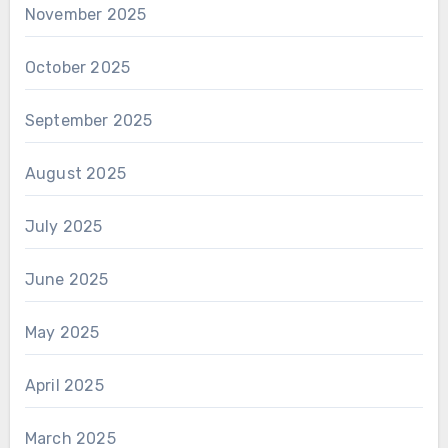
November 2025
October 2025
September 2025
August 2025
July 2025
June 2025
May 2025
April 2025
March 2025