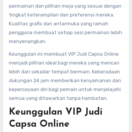
permainan dan pilihan meja yang sesuai dengan
tingkat keterampilan dan preferensi mereka.
Kualitas grafis dan antarmuka yang ramah
pengguna membuat setiap sesi permainan lebih
menyenangkan.
Keunggulan ini membuat VIP Judi Capsa Online
menjadi pilihan ideal bagi mereka yang mencari
lebih dari sekadar tempat bermain. Keberadaan
dukungan 24 jam memberikan kenyamanan dan
kepercayaan diri bagi pemain untuk menjelajahi
semua yang ditawarkan tanpa hambatan.
Keunggulan VIP Judi
Capsa Online