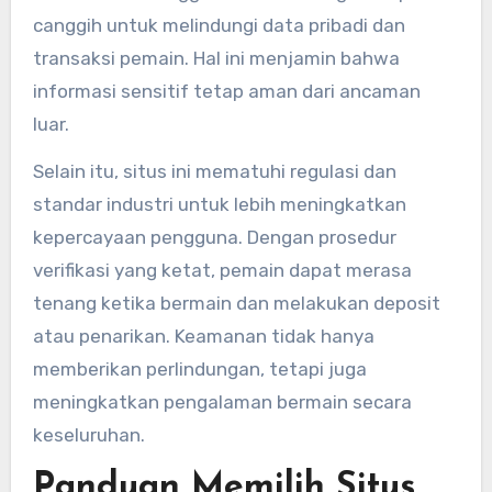
canggih untuk melindungi data pribadi dan
transaksi pemain. Hal ini menjamin bahwa
informasi sensitif tetap aman dari ancaman
luar.
Selain itu, situs ini mematuhi regulasi dan
standar industri untuk lebih meningkatkan
kepercayaan pengguna. Dengan prosedur
verifikasi yang ketat, pemain dapat merasa
tenang ketika bermain dan melakukan deposit
atau penarikan. Keamanan tidak hanya
memberikan perlindungan, tetapi juga
meningkatkan pengalaman bermain secara
keseluruhan.
Panduan Memilih Situs