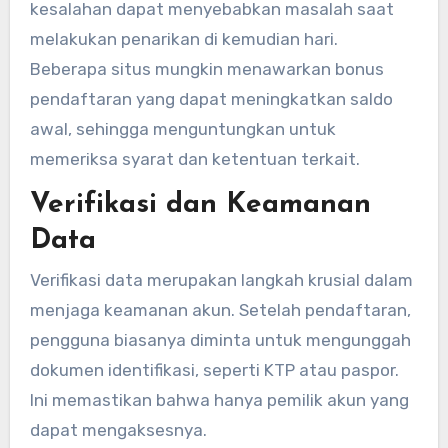
kesalahan dapat menyebabkan masalah saat
melakukan penarikan di kemudian hari.
Beberapa situs mungkin menawarkan bonus
pendaftaran yang dapat meningkatkan saldo
awal, sehingga menguntungkan untuk
memeriksa syarat dan ketentuan terkait.
Verifikasi dan Keamanan
Data
Verifikasi data merupakan langkah krusial dalam
menjaga keamanan akun. Setelah pendaftaran,
pengguna biasanya diminta untuk mengunggah
dokumen identifikasi, seperti KTP atau paspor.
Ini memastikan bahwa hanya pemilik akun yang
dapat mengaksesnya.