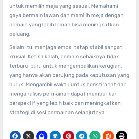
untuk memilih meja yang sesuai. Memahami
gaya bermain lawan dan memilih meja dengan
pemain yang lebih lemah bisa meningkatkan
peluang.
Selain itu, menjaga emosi tetap stabil sangat
krusial. Ketika kalah, pemain sebaiknya tidak
terburu-buru untuk mengembalikan kerugian,
yang hanya akan berujung pada keputusan yang
buruk. Mengambil waktu untuk beristirahat dan
menganalisis permainan dapat memberikan
perspektif yang lebih baik dan meningkatkan
strategi di sesi permainan selanjutnya.