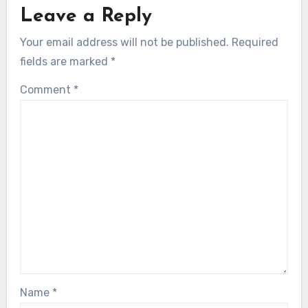
Leave a Reply
Your email address will not be published.
Required
fields are marked
*
Comment
*
Name
*