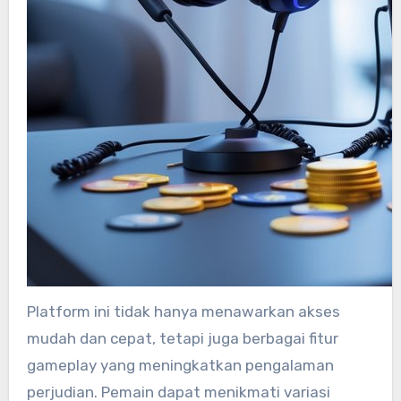
Platform ini tidak hanya menawarkan akses
mudah dan cepat, tetapi juga berbagai fitur
gameplay yang meningkatkan pengalaman
perjudian. Pemain dapat menikmati variasi