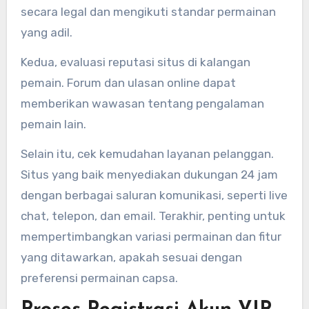
secara legal dan mengikuti standar permainan
yang adil.
Kedua, evaluasi reputasi situs di kalangan
pemain. Forum dan ulasan online dapat
memberikan wawasan tentang pengalaman
pemain lain.
Selain itu, cek kemudahan layanan pelanggan.
Situs yang baik menyediakan dukungan 24 jam
dengan berbagai saluran komunikasi, seperti live
chat, telepon, dan email. Terakhir, penting untuk
mempertimbangkan variasi permainan dan fitur
yang ditawarkan, apakah sesuai dengan
preferensi permainan capsa.