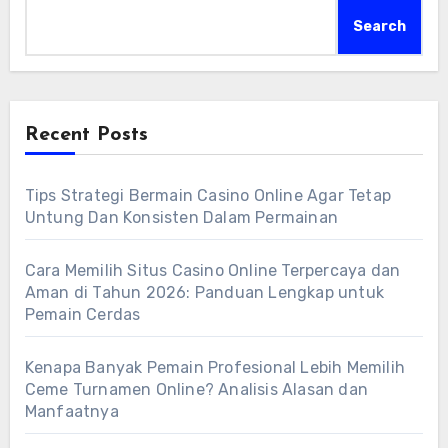
Search
Recent Posts
Tips Strategi Bermain Casino Online Agar Tetap
Untung Dan Konsisten Dalam Permainan
Cara Memilih Situs Casino Online Terpercaya dan
Aman di Tahun 2026: Panduan Lengkap untuk
Pemain Cerdas
Kenapa Banyak Pemain Profesional Lebih Memilih
Ceme Turnamen Online? Analisis Alasan dan
Manfaatnya