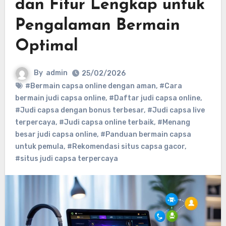
dan Fitur Lengkap untuk
Pengalaman Bermain
Optimal
By
admin
25/02/2026
#Bermain capsa online dengan aman
,
#Cara
bermain judi capsa online
,
#Daftar judi capsa online
,
#Judi capsa dengan bonus terbesar
,
#Judi capsa live
terpercaya
,
#Judi capsa online terbaik
,
#Menang
besar judi capsa online
,
#Panduan bermain capsa
untuk pemula
,
#Rekomendasi situs capsa gacor
,
#situs judi capsa terpercaya