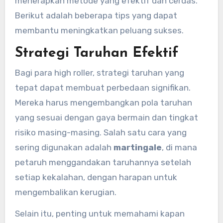
menerapkan metode yang efektif dan cerdas.
Berikut adalah beberapa tips yang dapat
membantu meningkatkan peluang sukses.
Strategi Taruhan Efektif
Bagi para high roller, strategi taruhan yang
tepat dapat membuat perbedaan signifikan.
Mereka harus mengembangkan pola taruhan
yang sesuai dengan gaya bermain dan tingkat
risiko masing-masing. Salah satu cara yang
sering digunakan adalah
martingale
, di mana
petaruh menggandakan taruhannya setelah
setiap kekalahan, dengan harapan untuk
mengembalikan kerugian.
Selain itu, penting untuk memahami kapan