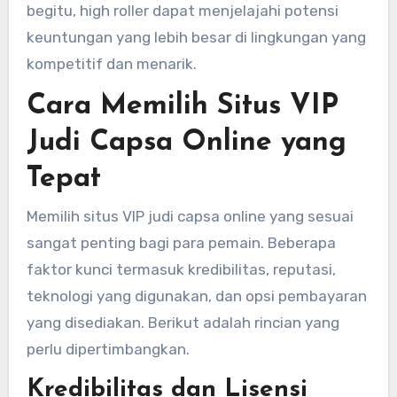
begitu, high roller dapat menjelajahi potensi
keuntungan yang lebih besar di lingkungan yang
kompetitif dan menarik.
Cara Memilih Situs VIP
Judi Capsa Online yang
Tepat
Memilih situs VIP judi capsa online yang sesuai
sangat penting bagi para pemain. Beberapa
faktor kunci termasuk kredibilitas, reputasi,
teknologi yang digunakan, dan opsi pembayaran
yang disediakan. Berikut adalah rincian yang
perlu dipertimbangkan.
Kredibilitas dan Lisensi