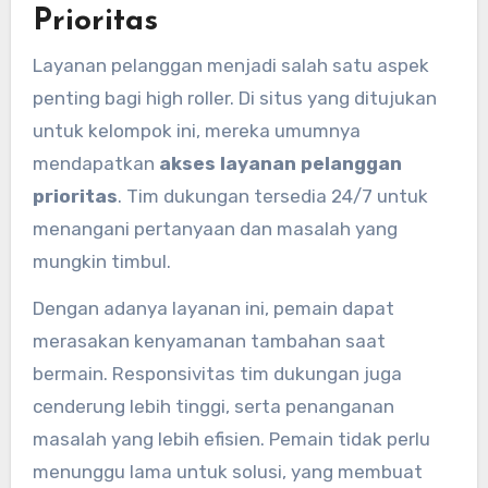
Prioritas
Layanan pelanggan menjadi salah satu aspek
penting bagi high roller. Di situs yang ditujukan
untuk kelompok ini, mereka umumnya
mendapatkan
akses layanan pelanggan
prioritas
. Tim dukungan tersedia 24/7 untuk
menangani pertanyaan dan masalah yang
mungkin timbul.
Dengan adanya layanan ini, pemain dapat
merasakan kenyamanan tambahan saat
bermain. Responsivitas tim dukungan juga
cenderung lebih tinggi, serta penanganan
masalah yang lebih efisien. Pemain tidak perlu
menunggu lama untuk solusi, yang membuat