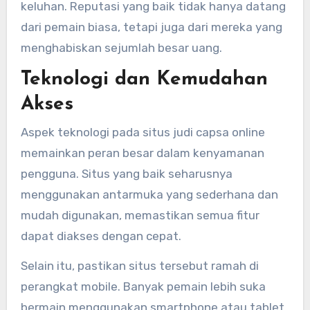
keluhan. Reputasi yang baik tidak hanya datang
dari pemain biasa, tetapi juga dari mereka yang
menghabiskan sejumlah besar uang.
Teknologi dan Kemudahan
Akses
Aspek teknologi pada situs judi capsa online
memainkan peran besar dalam kenyamanan
pengguna. Situs yang baik seharusnya
menggunakan antarmuka yang sederhana dan
mudah digunakan, memastikan semua fitur
dapat diakses dengan cepat.
Selain itu, pastikan situs tersebut ramah di
perangkat mobile. Banyak pemain lebih suka
bermain menggunakan smartphone atau tablet