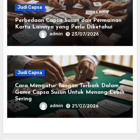
Judi Capsa
Perbedaan Capsa Susun dan Permainan
Kartu Lainnya yang Perlu Diketahui
admin
23/07/2026
Judi Capsa
Cara Mengatur Tangan Terbaik Dalam
Game Capsa Susun Untuk Menang Lebih
Sering
admin
21/07/2026