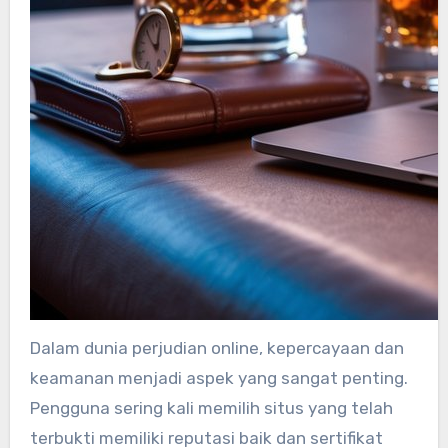
Dalam dunia perjudian online, kepercayaan dan
keamanan menjadi aspek yang sangat penting.
Pengguna sering kali memilih situs yang telah
terbukti memiliki reputasi baik dan sertifikat