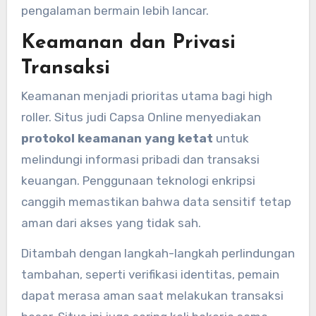
pengalaman bermain lebih lancar.
Keamanan dan Privasi
Transaksi
Keamanan menjadi prioritas utama bagi high
roller. Situs judi Capsa Online menyediakan
protokol keamanan yang ketat
untuk
melindungi informasi pribadi dan transaksi
keuangan. Penggunaan teknologi enkripsi
canggih memastikan bahwa data sensitif tetap
aman dari akses yang tidak sah.
Ditambah dengan langkah-langkah perlindungan
tambahan, seperti verifikasi identitas, pemain
dapat merasa aman saat melakukan transaksi