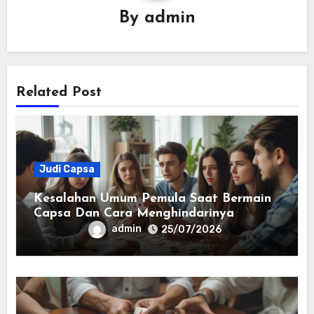
By
admin
Related Post
Judi Capsa
Kesalahan Umum Pemula Saat Bermain
Capsa Dan Cara Menghindarinya
admin
25/07/2026