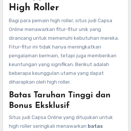
High Roller
Bagi para pemain high roller, situs judi Capsa
Online menawarkan fitur-fitur unik yang
dirancang untuk memenuhi kebutuhan mereka.
Fitur-fitur ini tidak hanya meningkatkan
pengalaman bermain, tetapi juga memberikan
keuntungan yang signifikan. Berikut adalah
beberapa keunggulan utama yang dapat
diharapkan oleh high roller.
Batas Taruhan Tinggi dan
Bonus Eksklusif
Situs judi Capsa Online yang ditujukan untuk
high roller seringkali menawarkan
batas