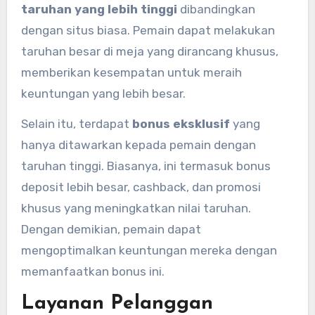
taruhan yang lebih tinggi
dibandingkan
dengan situs biasa. Pemain dapat melakukan
taruhan besar di meja yang dirancang khusus,
memberikan kesempatan untuk meraih
keuntungan yang lebih besar.
Selain itu, terdapat
bonus eksklusif
yang
hanya ditawarkan kepada pemain dengan
taruhan tinggi. Biasanya, ini termasuk bonus
deposit lebih besar, cashback, dan promosi
khusus yang meningkatkan nilai taruhan.
Dengan demikian, pemain dapat
mengoptimalkan keuntungan mereka dengan
memanfaatkan bonus ini.
Layanan Pelanggan