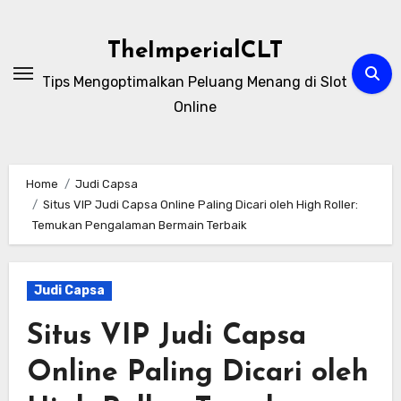
Skip
to
TheImperialCLT
content
Tips Mengoptimalkan Peluang Menang di Slot
Online
Home
Judi Capsa
Situs VIP Judi Capsa Online Paling Dicari oleh High Roller:
Temukan Pengalaman Bermain Terbaik
Judi Capsa
Situs VIP Judi Capsa
Online Paling Dicari oleh