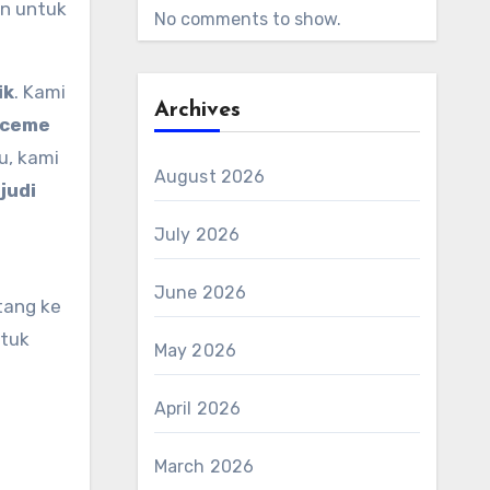
in untuk
No comments to show.
ik
. Kami
Archives
 ceme
u, kami
August 2026
 judi
July 2026
June 2026
tang ke
ntuk
May 2026
April 2026
March 2026