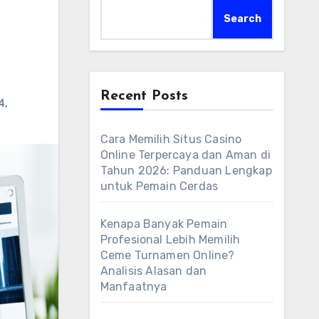
Search
Recent Posts
4
,
Cara Memilih Situs Casino
Online Terpercaya dan Aman di
Tahun 2026: Panduan Lengkap
untuk Pemain Cerdas
Kenapa Banyak Pemain
Profesional Lebih Memilih
Ceme Turnamen Online?
Analisis Alasan dan
Manfaatnya