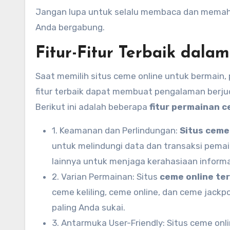
Jangan lupa untuk selalu membaca dan memaham
Anda bergabung.
Fitur-Fitur Terbaik dala
Saat memilih situs ceme online untuk bermain, 
fitur terbaik dapat membuat pengalaman berj
Berikut ini adalah beberapa
fitur permainan c
1. Keamanan dan Perlindungan:
Situs ceme
untuk melindungi data dan transaksi pema
lainnya untuk menjaga kerahasiaan informa
2. Varian Permainan: Situs
ceme online te
ceme keliling, ceme online, dan ceme jackp
paling Anda sukai.
3. Antarmuka User-Friendly: Situs ceme on