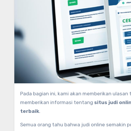
Pada bagian ini, kami akan memberikan ulasan
memberikan informasi tentang
situs judi onl
terbaik
.
Semua orang tahu bahwa judi online semakin po