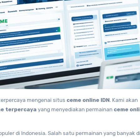
 terpercaya mengenai situs
ceme online IDN
. Kami akan
ine terpercaya
yang menyediakan permainan
ceme onl
puler di Indonesia. Salah satu permainan yang banyak d