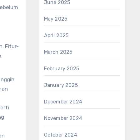
June 2025
sebelum
May 2025
April 2025
. Fitur-
March 2025
.
February 2025
nggih
January 2025
nan
December 2024
erti
ng
November 2024
October 2024
an