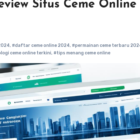
eview Situs Ceme Online
 2024
,
#daftar ceme online 2024
,
#permainan ceme terbaru 202
logi ceme online terkini
,
#tips menang ceme online