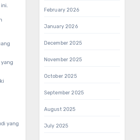
ini.
February 2026
n
January 2026
December 2025
uang
November 2025
 yang
October 2025
ki
September 2025
August 2025
udi yang
July 2025