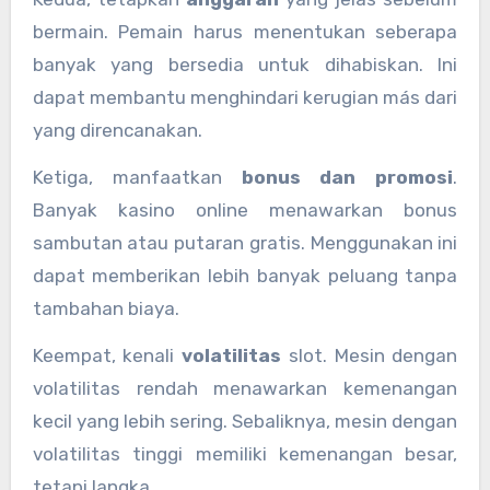
bermain. Pemain harus menentukan seberapa
banyak yang bersedia untuk dihabiskan. Ini
dapat membantu menghindari kerugian más dari
yang direncanakan.
Ketiga, manfaatkan
bonus dan promosi
.
Banyak kasino online menawarkan bonus
sambutan atau putaran gratis. Menggunakan ini
dapat memberikan lebih banyak peluang tanpa
tambahan biaya.
Keempat, kenali
volatilitas
slot. Mesin dengan
volatilitas rendah menawarkan kemenangan
kecil yang lebih sering. Sebaliknya, mesin dengan
volatilitas tinggi memiliki kemenangan besar,
tetapi langka.