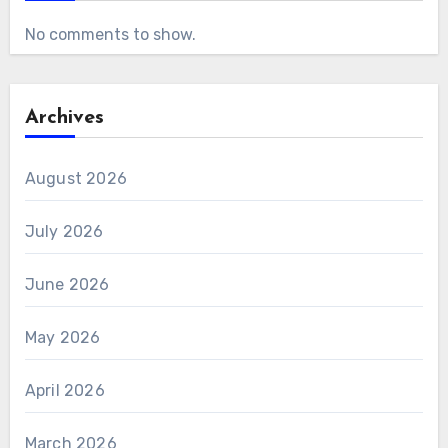
No comments to show.
Archives
August 2026
July 2026
June 2026
May 2026
April 2026
March 2026