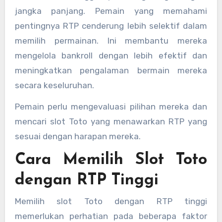
jangka panjang. Pemain yang memahami
pentingnya RTP cenderung lebih selektif dalam
memilih permainan. Ini membantu mereka
mengelola bankroll dengan lebih efektif dan
meningkatkan pengalaman bermain mereka
secara keseluruhan.
Pemain perlu mengevaluasi pilihan mereka dan
mencari slot Toto yang menawarkan RTP yang
sesuai dengan harapan mereka.
Cara Memilih Slot Toto
dengan RTP Tinggi
Memilih slot Toto dengan RTP tinggi
memerlukan perhatian pada beberapa faktor