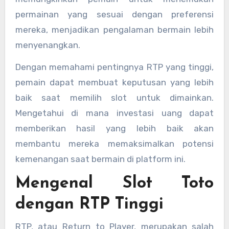
permainan yang sesuai dengan preferensi
mereka, menjadikan pengalaman bermain lebih
menyenangkan.
Dengan memahami pentingnya RTP yang tinggi,
pemain dapat membuat keputusan yang lebih
baik saat memilih slot untuk dimainkan.
Mengetahui di mana investasi uang dapat
memberikan hasil yang lebih baik akan
membantu mereka memaksimalkan potensi
kemenangan saat bermain di platform ini.
Mengenal Slot Toto
dengan RTP Tinggi
RTP, atau Return to Player, merupakan salah