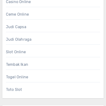
Casino Online
Ceme Online
Judi Capsa
Judi Olahraga
Slot Online
Tembak Ikan
Togel Online
Toto Slot