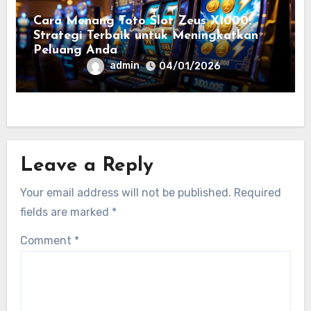
Cara Menang Toto Slot Zeus X1000:
Strategi Terbaik untuk Meningkatkan
Peluang Anda
admin
04/01/2026
Leave a Reply
Your email address will not be published.
Required
fields are marked
*
Comment
*