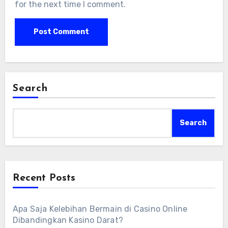
for the next time I comment.
Search
Search
Recent Posts
Apa Saja Kelebihan Bermain di Casino Online
Dibandingkan Kasino Darat?