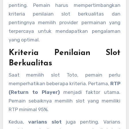
penting. Pemain harus mempertimbangkan
kriteria penilaian slot berkualitas dan
pentingnya memilih provider permainan yang
terpercaya untuk mendapatkan pengalaman
yang optimal.
Kriteria Penilaian Slot
Berkualitas
Saat memilih slot Toto, pemain perlu
memperhatikan beberapa kriteria. Pertama,
RTP
(Return to Player)
menjadi faktor utama.
Pemain sebaiknya memilih slot yang memiliki
RTP minimal 95%.
Kedua,
varians slot
juga penting. Varians