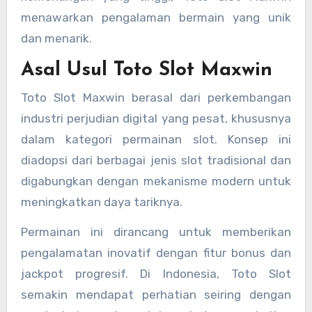
menawarkan pengalaman bermain yang unik
dan menarik.
Asal Usul Toto Slot Maxwin
Toto Slot Maxwin berasal dari perkembangan
industri perjudian digital yang pesat, khususnya
dalam kategori permainan slot. Konsep ini
diadopsi dari berbagai jenis slot tradisional dan
digabungkan dengan mekanisme modern untuk
meningkatkan daya tariknya.
Permainan ini dirancang untuk memberikan
pengalamatan inovatif dengan fitur bonus dan
jackpot progresif. Di Indonesia, Toto Slot
semakin mendapat perhatian seiring dengan