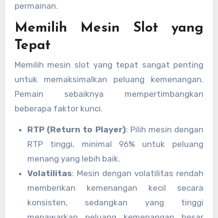
permainan.
Memilih Mesin Slot yang
Tepat
Memilih mesin slot yang tepat sangat penting
untuk memaksimalkan peluang kemenangan.
Pemain sebaiknya mempertimbangkan
beberapa faktor kunci.
RTP (Return to Player)
: Pilih mesin dengan
RTP tinggi, minimal 96% untuk peluang
menang yang lebih baik.
Volatilitas
: Mesin dengan volatilitas rendah
memberikan kemenangan kecil secara
konsisten, sedangkan yang tinggi
menawarkan peluang kemenangan besar