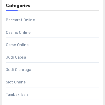
Categories
Baccarat Online
Casino Online
Ceme Online
Judi Capsa
Judi Olahraga
Slot Online
Tembak Ikan