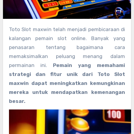
Toto Slot maxwin telah menjadi pembicaraan di
kalangan pemain slot online. Banyak yang
penasaran tentang bagaimana cara
memaksimalkan peluang menang dalam
permainan ini.
Pemain yang memahami
strategi dan fitur unik dari Toto Slot
maxwin dapat meningkatkan kemungkinan
mereka untuk mendapatkan kemenangan
besar.