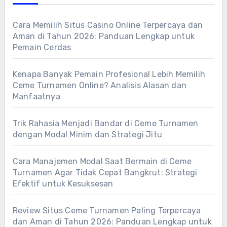
Cara Memilih Situs Casino Online Terpercaya dan
Aman di Tahun 2026: Panduan Lengkap untuk
Pemain Cerdas
Kenapa Banyak Pemain Profesional Lebih Memilih
Ceme Turnamen Online? Analisis Alasan dan
Manfaatnya
Trik Rahasia Menjadi Bandar di Ceme Turnamen
dengan Modal Minim dan Strategi Jitu
Cara Manajemen Modal Saat Bermain di Ceme
Turnamen Agar Tidak Cepat Bangkrut: Strategi
Efektif untuk Kesuksesan
Review Situs Ceme Turnamen Paling Terpercaya
dan Aman di Tahun 2026: Panduan Lengkap untuk