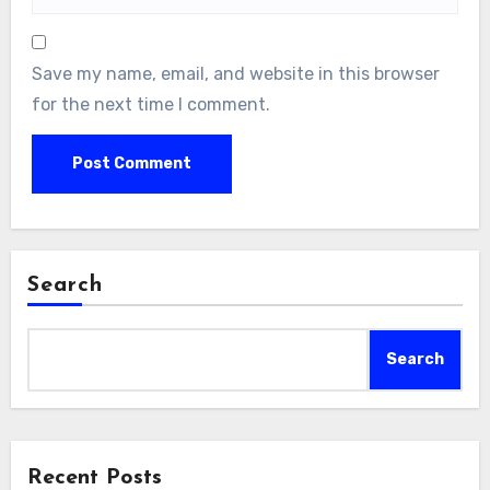
Save my name, email, and website in this browser
for the next time I comment.
Search
Search
Recent Posts