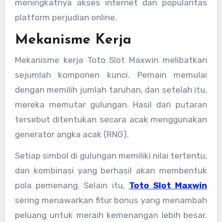
meningkatnya akses internet dan popularitas
platform perjudian online.
Mekanisme Kerja
Mekanisme kerja Toto Slot Maxwin melibatkan
sejumlah komponen kunci. Pemain memulai
dengan memilih jumlah taruhan, dan setelah itu,
mereka memutar gulungan. Hasil dari putaran
tersebut ditentukan secara acak menggunakan
generator angka acak (RNG).
Setiap simbol di gulungan memiliki nilai tertentu,
dan kombinasi yang berhasil akan membentuk
pola pemenang. Selain itu,
Toto Slot Maxwin
sering menawarkan fitur bonus yang menambah
peluang untuk meraih kemenangan lebih besar.