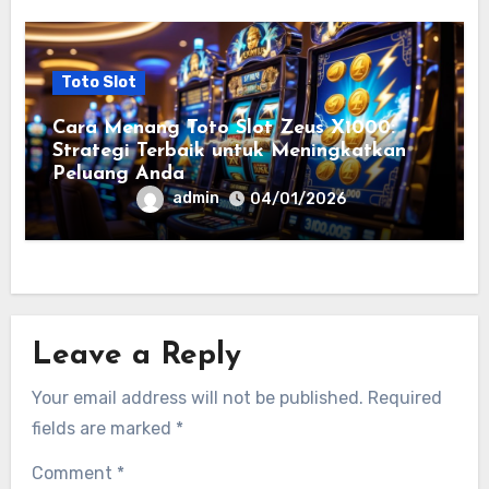
Toto Slot
Cara Menang Toto Slot Zeus X1000:
Strategi Terbaik untuk Meningkatkan
Peluang Anda
admin
04/01/2026
Leave a Reply
Your email address will not be published.
Required
fields are marked
*
Comment
*