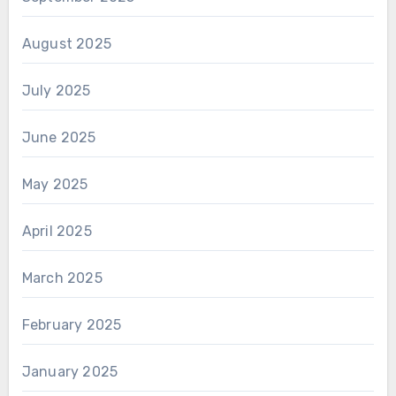
August 2025
July 2025
June 2025
May 2025
April 2025
March 2025
February 2025
January 2025