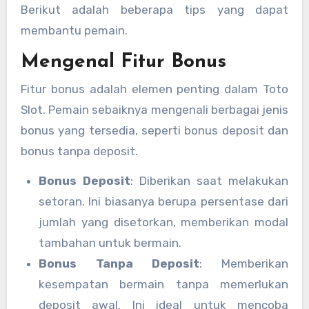
Berikut adalah beberapa tips yang dapat
membantu pemain.
Mengenal Fitur Bonus
Fitur bonus adalah elemen penting dalam Toto
Slot. Pemain sebaiknya mengenali berbagai jenis
bonus yang tersedia, seperti bonus deposit dan
bonus tanpa deposit.
Bonus Deposit
: Diberikan saat melakukan
setoran. Ini biasanya berupa persentase dari
jumlah yang disetorkan, memberikan modal
tambahan untuk bermain.
Bonus Tanpa Deposit
: Memberikan
kesempatan bermain tanpa memerlukan
deposit awal. Ini ideal untuk mencoba