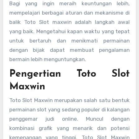
Bagi yang ingin meraih keuntungan lebih,
mempelajari berbagai aturan dan mekanisme di
balik Toto Slot maxwin adalah langkah awal
yang baik. Mengetahui kapan waktu yang tepat
untuk bertaruh dan menikmati permainan
dengan bijak dapat membuat pengalaman
bermain lebih menguntungkan.
Pengertian Toto Slot
Maxwin
Toto Slot Maxwin merupakan salah satu bentuk
permainan slot yang sedang populer di kalangan
penggemar judi online. Muncul dengan
kombinasi grafik yang menarik dan potensi
kemenangan yang tinggi, Toto Slot Maxwin