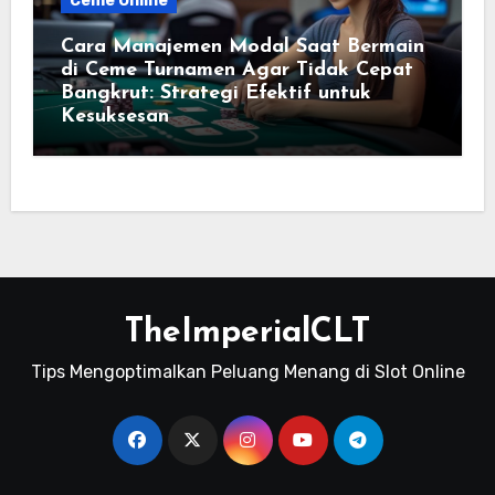
Ceme Online
Cara Manajemen Modal Saat Bermain
di Ceme Turnamen Agar Tidak Cepat
Bangkrut: Strategi Efektif untuk
Kesuksesan
TheImperialCLT
Tips Mengoptimalkan Peluang Menang di Slot Online