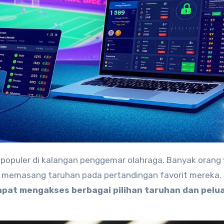
memasang taruhan pada pertandingan favorit mereka.
apat mengakses berbagai pilihan taruhan dan pelu