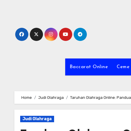
Skip
to
content
Baccarat Online
Ceme 
Home
Judi Olahraga
Taruhan Olahraga Online: Pandu
Judi Olahraga