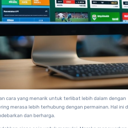
n cara yang menarik untuk terlibat lebih dalam dengan
ring merasa lebih terhubung dengan permainan. Hal ini 
ndebarkan dan berharga.