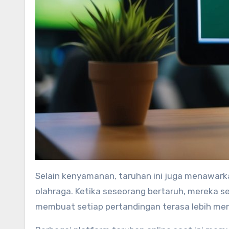
Selain kenyamanan, taruhan ini juga menawarka
olahraga. Ketika seseorang bertaruh, mereka se
membuat setiap pertandingan terasa lebih me