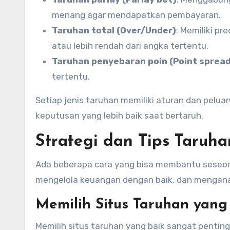
menang agar mendapatkan pembayaran.
Taruhan total (Over/Under)
: Memiliki pr
atau lebih rendah dari angka tertentu.
Taruhan penyebaran poin (Point sprea
tertentu.
Setiap jenis taruhan memiliki aturan dan pel
keputusan yang lebih baik saat bertaruh.
Strategi dan Tips Taruha
Ada beberapa cara yang bisa membantu seseoran
mengelola keuangan dengan baik, dan menganal
Memilih Situs Taruhan yang
Memilih situs taruhan yang baik sangat penting.