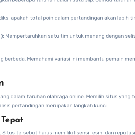
ediksi apakah total poin dalam pertandingan akan lebih ti
d)
: Mempertaruhkan satu tim untuk menang dengan selis
uang berbeda. Memahami variasi ini membantu pemain m
n
g dalam taruhan olahraga online. Memilih situs yang t
isis pertandingan merupakan langkah kunci.
 Tepat
 Situs tersebut harus memiliki lisensi resmi dan reputas