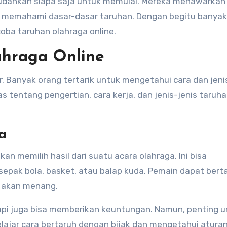
mudahkan siapa saja untuk memulai. Mereka menawarkan
memahami dasar-dasar taruhan. Dengan begitu banyak
oba taruhan olahraga online.
ahraga Online
. Banyak orang tertarik untuk mengetahui cara dan jeni
s tentang pengertian, cara kerja, dan jenis-jenis taruh
a
n memilih hasil dari suatu acara olahraga. Ini bisa
i sepak bola, basket, atau balap kuda. Pemain dapat bert
i akan menang.
tapi juga bisa memberikan keuntungan. Namun, penting 
lajar cara bertaruh dengan bijak dan mengetahui atura