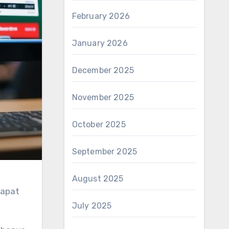
February 2026
January 2026
December 2025
November 2025
October 2025
September 2025
August 2025
dapat
July 2025