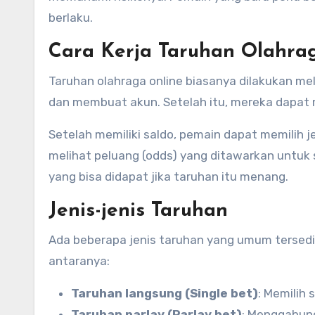
berlaku.
Cara Kerja Taruhan Olahra
Taruhan olahraga online biasanya dilakukan mel
dan membuat akun. Setelah itu, mereka dapat 
Setelah memiliki saldo, pemain dapat memilih 
melihat peluang (odds) yang ditawarkan untuk 
yang bisa didapat jika taruhan itu menang.
Jenis-jenis Taruhan
Ada beberapa jenis taruhan yang umum tersedia
antaranya:
Taruhan langsung (Single bet)
: Memilih 
Taruhan parlay (Parlay bet)
: Menggabung