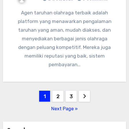
Agen taruhan olahraga terbaik adalah
platform yang menawarkan pengalaman
taruhan yang aman, mudah diakses, dan
menyediakan berbagai jenis olahraga
dengan peluang kompetitif. Mereka juga
memiliki reputasi yang baik, sistem
pembayaran…
Posts
1
2
3
pagination
Next Page »