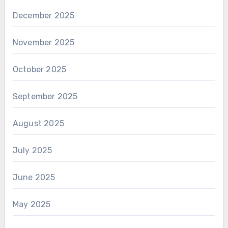
December 2025
November 2025
October 2025
September 2025
August 2025
July 2025
June 2025
May 2025