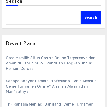
Search
Search
Recent Posts
Cara Memilih Situs Casino Online Terpercaya dan
Aman di Tahun 2026: Panduan Lengkap untuk
Pemain Cerdas
Kenapa Banyak Pemain Profesional Lebih Memilih
Ceme Turnamen Online? Analisis Alasan dan
Manfaatnya
Trik Rahasia Menjadi Bandar di Ceme Turnamen