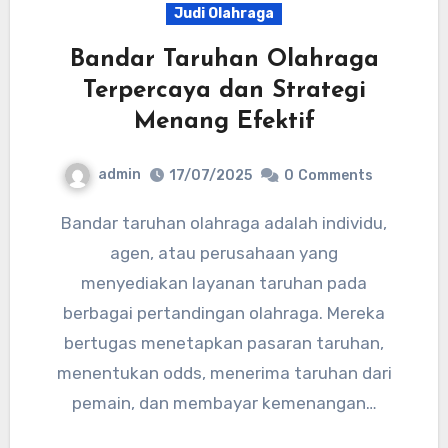
Judi Olahraga
Bandar Taruhan Olahraga
Terpercaya dan Strategi
Menang Efektif
admin
17/07/2025
0
Comments
Bandar taruhan olahraga adalah individu,
agen, atau perusahaan yang
menyediakan layanan taruhan pada
berbagai pertandingan olahraga. Mereka
bertugas menetapkan pasaran taruhan,
menentukan odds, menerima taruhan dari
pemain, dan membayar kemenangan…