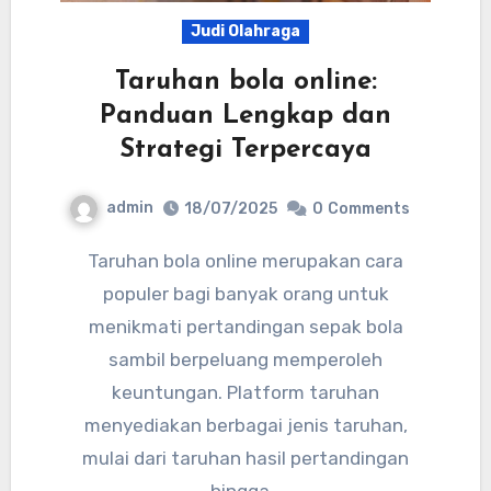
Judi Olahraga
Taruhan bola online:
Panduan Lengkap dan
Strategi Terpercaya
admin
18/07/2025
0
Comments
Taruhan bola online merupakan cara
populer bagi banyak orang untuk
menikmati pertandingan sepak bola
sambil berpeluang memperoleh
keuntungan. Platform taruhan
menyediakan berbagai jenis taruhan,
mulai dari taruhan hasil pertandingan
hingga…