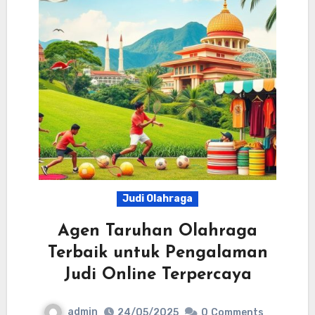
Judi Olahraga
Agen Taruhan Olahraga
Terbaik untuk Pengalaman
Judi Online Terpercaya
admin
24/05/2025
0
Comments