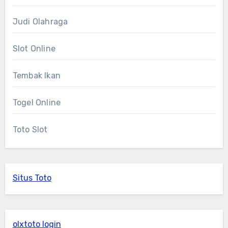
Judi Olahraga
Slot Online
Tembak Ikan
Togel Online
Toto Slot
Situs Toto
olxtoto login