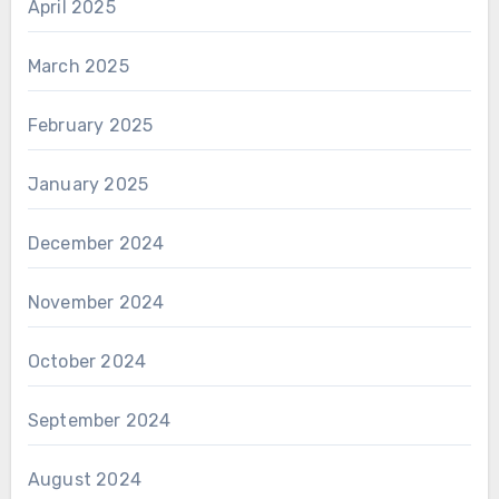
April 2025
March 2025
February 2025
January 2025
December 2024
November 2024
October 2024
September 2024
August 2024