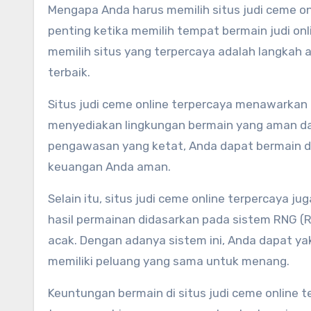
Mengapa Anda harus memilih situs judi ceme o
penting ketika memilih tempat bermain judi onl
memilih situs yang terpercaya adalah langkah
terbaik.
Situs judi ceme online terpercaya menawarkan 
menyediakan lingkungan bermain yang aman da
pengawasan yang ketat, Anda dapat bermain de
keuangan Anda aman.
Selain itu, situs judi ceme online terpercaya 
hasil permainan didasarkan pada sistem RNG 
acak. Dengan adanya sistem ini, Anda dapat y
memiliki peluang yang sama untuk menang.
Keuntungan bermain di situs judi ceme online t