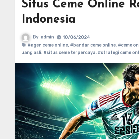
Situs Ceme Online R
Indonesia
By
admin
10/06/2024
#agen ceme online
,
#bandar ceme online
,
#ceme on
uang asli
,
#situs ceme terpercaya
,
#strategi ceme onl