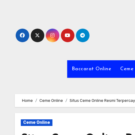
Skip
to
content
Baccarat Online
Ceme 
Home
Ceme Online
Situs Ceme Online Resmi Terpercay
Ceme Online