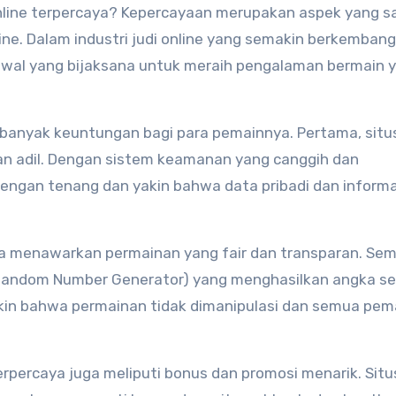
nline terpercaya? Kepercayaan merupakan aspek yang s
ine. Dalam industri judi online yang semakin berkembang
 awal yang bijaksana untuk meraih pengalaman bermain 
banyak keuntungan bagi para pemainnya. Pertama, situs
n adil. Dengan sistem keamanan yang canggih dan
ngan tenang dan yakin bahwa data pribadi dan informa
juga menawarkan permainan yang fair dan transparan. Se
(Random Number Generator) yang menghasilkan angka s
akin bahwa permainan tidak dimanipulasi dan semua pem
erpercaya juga meliputi bonus dan promosi menarik. Situ