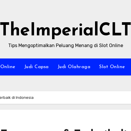
TheImperialCL
Tips Mengoptimalkan Peluang Menang di Slot Online
Online
Judi Capsa
Judi Olahraga
Slot Online
erbaik di Indonesia