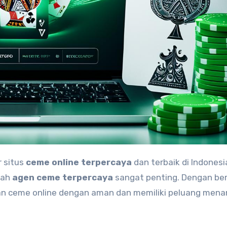
r situs
ceme online terpercaya
dan terbaik di Indonesi
uah
agen ceme terpercaya
sangat penting. Dengan be
an ceme online dengan aman dan memiliki peluang mena