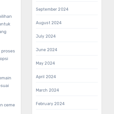
September 2024
ilihan
August 2024
untuk
ang
July 2024
June 2024
n proses
opsi
May 2024
April 2024
pemain
esuai
March 2024
February 2024
in ceme