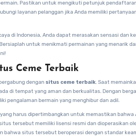
bermain. Pastikan untuk mengikuti petunjuk pendaftara
ubungi layanan pelanggan jika Anda memiliki pertanyaa
aya di Indonesia, Anda dapat merasakan sensasi dan k
Bersiaplah untuk menikmati permainan yang menarik da
ni!
tus Ceme Terbaik
g bergabung dengan
situs ceme terbaik
. Saat memaink
ada di tempat yang aman dan berkualitas. Dengan berg
liki pengalaman bermain yang menghibur dan adil.
ia yang harus dipertimbangkan untuk memastikan bahwa
itus tersebut memiliki lisensi resmi dan dioperasikan ol
an bahwa situs tersebut beroperasi dengan standar ke