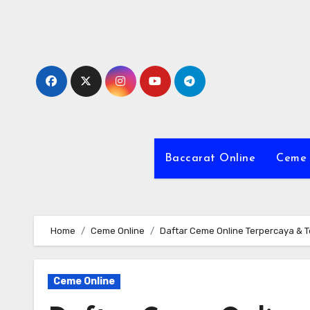
Skip
to
content
Baccarat Online
Ceme 
Home
Ceme Online
Daftar Ceme Online Terpercaya & T
Ceme Online