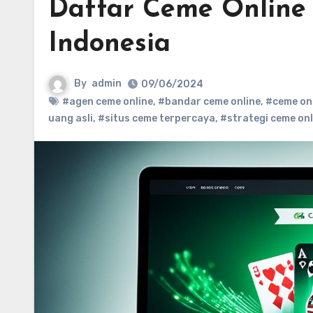
Daftar Ceme Online 
Indonesia
By
admin
09/06/2024
#agen ceme online
,
#bandar ceme online
,
#ceme on
uang asli
,
#situs ceme terpercaya
,
#strategi ceme onl