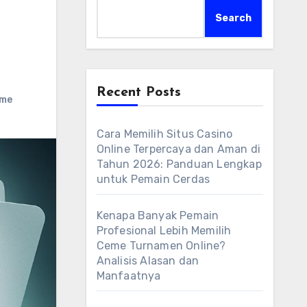
Search
Recent Posts
eme
Cara Memilih Situs Casino
Online Terpercaya dan Aman di
Tahun 2026: Panduan Lengkap
untuk Pemain Cerdas
Kenapa Banyak Pemain
Profesional Lebih Memilih
Ceme Turnamen Online?
Analisis Alasan dan
Manfaatnya