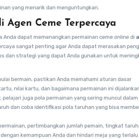
ainan yang menarik dan menguntungkan.
i Agen Ceme Terpercaya
a Anda dapat memenangkan permainan ceme online di
percaya sangat penting agar Anda dapat merasakan pen
tips dan strategi yang dapat Anda gunakan untuk menin
 mulai bermain, pastikan Anda memahami aturan dasar
rtu, nilai kartu, dan bagaimana permainan ini dijalankan
, pelajari juga pola permainan yang sering muncul dala
ruh dan coba identifikasi pola taruhan yang bisa membe
a permainan, pertimbangkan jumlah pemain, tingkat taruh
ai dengan kemampuan Anda dan hindari meja yang terlalu