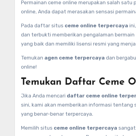
Permainan ceme online merupakan salah satu p
online, Anda dapat merasakan sensasi permain
Pada daftar situs
ceme online terpercaya
ini
dan terbukti memberikan pengalaman bermain c
yang baik dan memiliki lisensi resmi yang menj
Temukan
agen ceme terpercaya
dan bergabu
online!
Temukan Daftar Ceme On
Jika Anda mencari
daftar ceme online terpe
sini, kami akan memberikan informasi tentang
yang benar-benar terpercaya.
Memilih situs
ceme online terpercaya
sangat