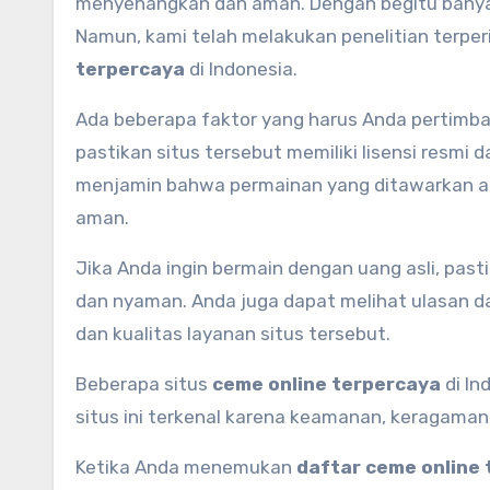
menyenangkan dan aman. Dengan begitu banyak p
Namun, kami telah melakukan penelitian ter
terpercaya
di Indonesia.
Ada beberapa faktor yang harus Anda pertimb
pastikan situs tersebut memiliki lisensi resmi d
menjamin bahwa permainan yang ditawarkan ad
aman.
Jika Anda ingin bermain dengan uang asli, pa
dan nyaman. Anda juga dapat melihat ulasan d
dan kualitas layanan situs tersebut.
Beberapa situs
ceme online terpercaya
di In
situs ini terkenal karena keamanan, keragama
Ketika Anda menemukan
daftar ceme online