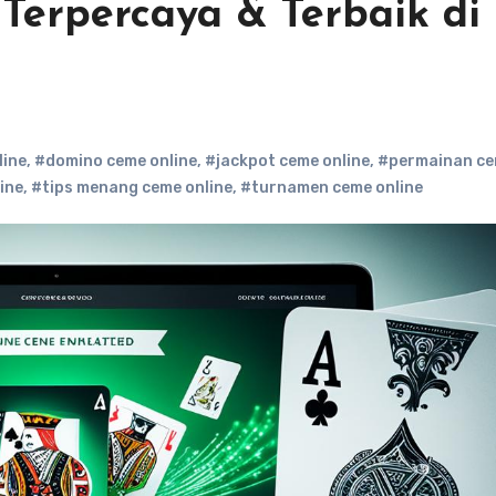
Terpercaya & Terbaik di
line
,
#domino ceme online
,
#jackpot ceme online
,
#permainan c
ine
,
#tips menang ceme online
,
#turnamen ceme online