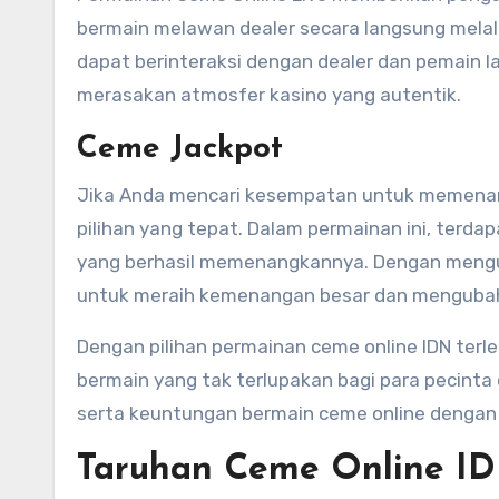
bermain melawan dealer secara langsung melalui
dapat berinteraksi dengan dealer dan pemain la
merasakan atmosfer kasino yang autentik.
Ceme Jackpot
Jika Anda mencari kesempatan untuk memenan
pilihan yang tepat. Dalam permainan ini, terda
yang berhasil memenangkannya. Dengan menguas
untuk meraih kemenangan besar dan mengubah
Dengan pilihan permainan ceme online IDN terl
bermain yang tak terlupakan bagi para pecinta
serta keuntungan bermain ceme online dengan 
Taruhan Ceme Online ID