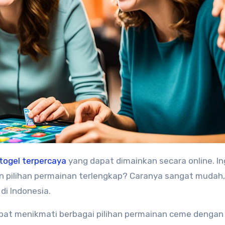
togel terpercaya
yang dapat dimainkan secara online. In
n pilihan permainan terlengkap? Caranya sangat mudah
di Indonesia.
pat menikmati berbagai pilihan permainan ceme dengan 