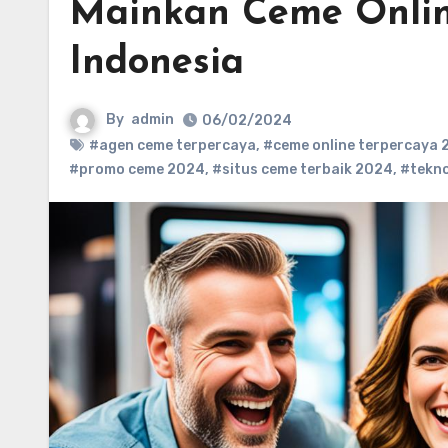
Mainkan Ceme Onlin
Indonesia
By
admin
06/02/2024
#agen ceme terpercaya
,
#ceme online terpercaya
#promo ceme 2024
,
#situs ceme terbaik 2024
,
#tekno