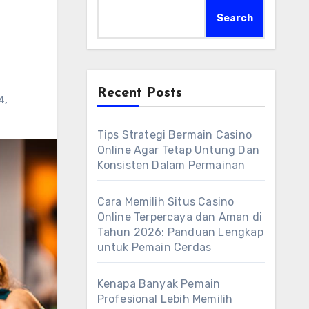
Search
Recent Posts
4
,
Tips Strategi Bermain Casino
Online Agar Tetap Untung Dan
Konsisten Dalam Permainan
Cara Memilih Situs Casino
Online Terpercaya dan Aman di
Tahun 2026: Panduan Lengkap
untuk Pemain Cerdas
Kenapa Banyak Pemain
Profesional Lebih Memilih