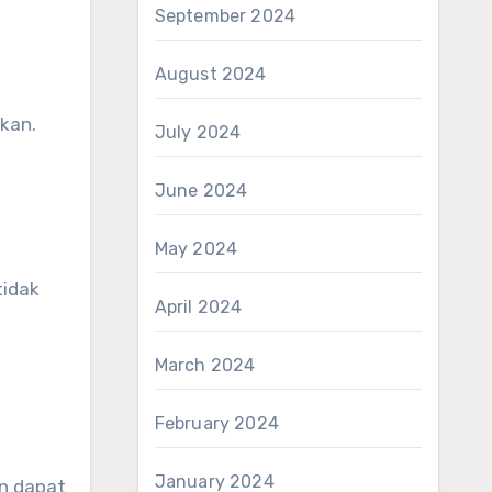
September 2024
August 2024
kan.
July 2024
June 2024
May 2024
tidak
April 2024
March 2024
February 2024
January 2024
in dapat