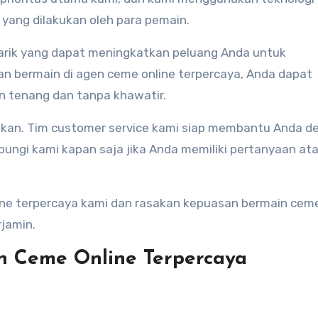
yang dilakukan oleh para pemain.
rik yang dapat meningkatkan peluang Anda untuk
an bermain di agen ceme online terpercaya, Anda dapat
n tenang dan tanpa khawatir.
akan. Tim customer service kami siap membantu Anda d
ungi kami kapan saja jika Anda memiliki pertanyaan at
ne terpercaya kami dan rasakan kepuasan bermain ceme
jamin.
n Ceme Online Terpercaya