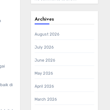
Archives
h
August 2026
July 2026
June 2026
gai
May 2026
baik di
April 2026
March 2026