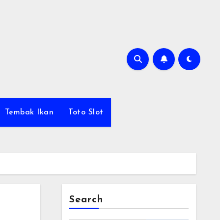
T
Tembak Ikan
Toto Slot
Search