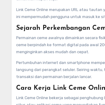
Link Ceme Online merupakan URL atau tautan 
ini mempermudah pengguna untuk masuk ke situ
Sejarah Perkembangan Cem
Permainan ceme awalnya dimainkan secara fisik
ceme berpindah ke format digital pada awal
menginginkan akses mudah dan cepat.
Pertumbuhan internet dan smartphone memperc
langsung dari perangkat seluler. Seiring wakt
transaksi dan permainan berjalan lancar.
Cara Kerja Link Ceme Onli
Link Ceme Online bekerja sebagai penghubung la
situs atau aplikasi ceme yang menyediakan fung