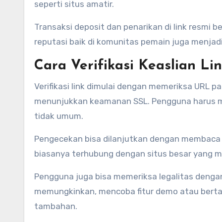
seperti situs amatir.
Transaksi deposit dan penarikan di link resmi 
reputasi baik di komunitas pemain juga menjadi
Cara Verifikasi Keaslian Li
Verifikasi link dimulai dengan memeriksa URL
menunjukkan keamanan SSL. Pengguna harus m
tidak umum.
Pengecekan bisa dilanjutkan dengan membaca u
biasanya terhubung dengan situs besar yang memi
Pengguna juga bisa memeriksa legalitas dengan 
memungkinkan, mencoba fitur demo atau bertan
tambahan.