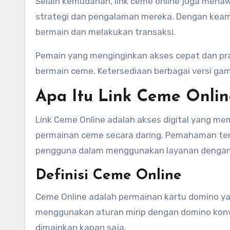
Selain kemudahan, link ceme online juga men
strategi dan pengalaman mereka. Dengan keam
bermain dan melakukan transaksi.
Pemain yang menginginkan akses cepat dan prak
bermain ceme. Ketersediaan berbagai versi g
Apa Itu Link Ceme Onlin
Link Ceme Online adalah akses digital yang m
permainan ceme secara daring. Pemahaman tenta
pengguna dalam menggunakan layanan dengan l
Definisi Ceme Online
Ceme Online adalah permainan kartu domino yang
menggunakan aturan mirip dengan domino konven
dimainkan kapan saja.