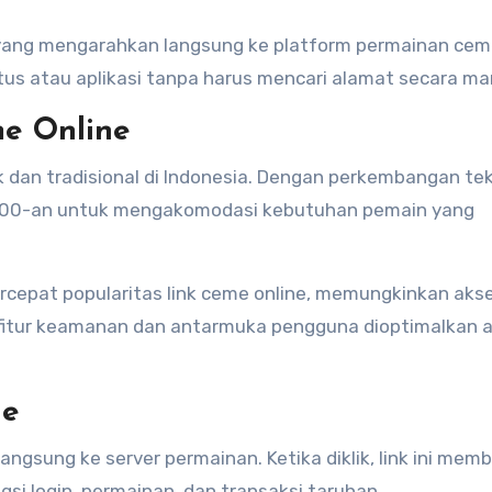
yang mengarahkan langsung ke platform permainan ceme
s atau aplikasi tanpa harus mencari alamat secara ma
e Online
 dan tradisional di Indonesia. Dengan perkembangan tek
 2000-an untuk mengakomodasi kebutuhan pemain yang
epat popularitas link ceme online, memungkinkan aks
u, fitur keamanan dan antarmuka pengguna dioptimalkan 
ne
ngsung ke server permainan. Ketika diklik, link ini mem
si login, permainan, dan transaksi taruhan.