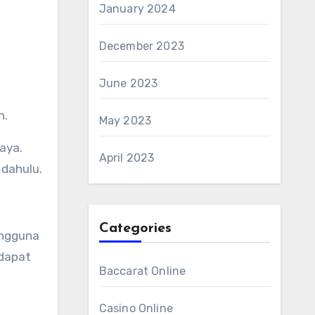
January 2024
December 2023
June 2023
n.
May 2023
aya.
April 2023
 dahulu.
Categories
engguna
 dapat
Baccarat Online
Casino Online