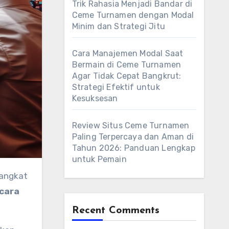
Trik Rahasia Menjadi Bandar di
Ceme Turnamen dengan Modal
Minim dan Strategi Jitu
Cara Manajemen Modal Saat
Bermain di Ceme Turnamen
Agar Tidak Cepat Bangkrut:
Strategi Efektif untuk
Kesuksesan
Review Situs Ceme Turnamen
Paling Terpercaya dan Aman di
Tahun 2026: Panduan Lengkap
untuk Pemain
cara
Recent Comments