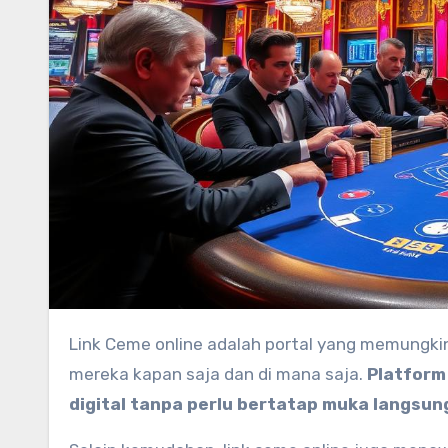
Link Ceme online adalah portal yang memungkinkan pemain untuk mengakses permainan ceme dari perangkat
mereka kapan saja dan di mana saja.
Platform
digital tanpa perlu bertatap muka langsun