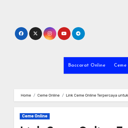
Skip
to
content
Baccarat Online
Ceme 
Home
Ceme Online
Link Ceme Online Terpercaya unt
Ceme Online