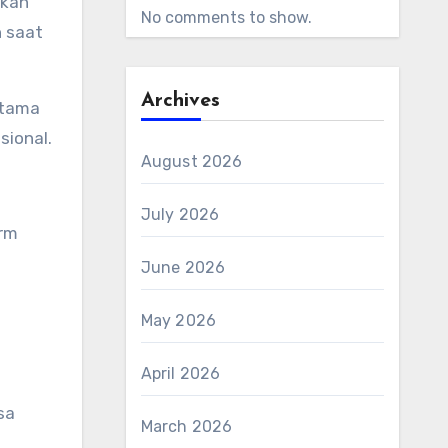
tkan
No comments to show.
 saat
Archives
utama
sional.
August 2026
July 2026
orm
June 2026
May 2026
April 2026
sa
March 2026