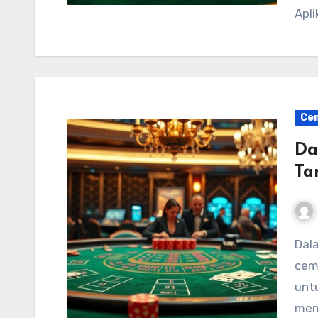
Apli
Cem
Da
Ta
Dalam dunia perjudian online, menemukan situs
cem
unt
mem