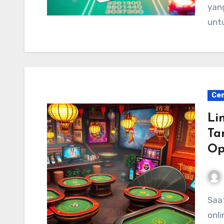
yan
unt
Cem
Li
Ta
Op
Saat ini, banyak pemain game mencari server ceme
onli