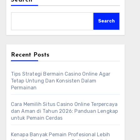
Search
Search
Recent Posts
Tips Strategi Bermain Casino Online Agar
Tetap Untung Dan Konsisten Dalam
Permainan
Cara Memilih Situs Casino Online Terpercaya
dan Aman di Tahun 2026: Panduan Lengkap
untuk Pemain Cerdas
Kenapa Banyak Pemain Profesional Lebih