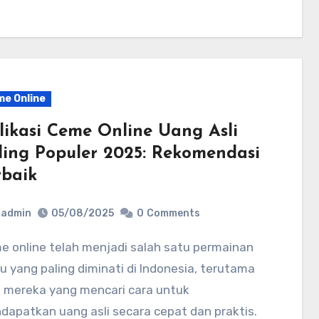
e Online
likasi Ceme Online Uang Asli
ling Populer 2025: Rekomendasi
rbaik
admin
05/08/2025
0
Comments
u yang paling diminati di Indonesia, terutama
i mereka yang mencari cara untuk
dapatkan uang asli secara cepat dan praktis.