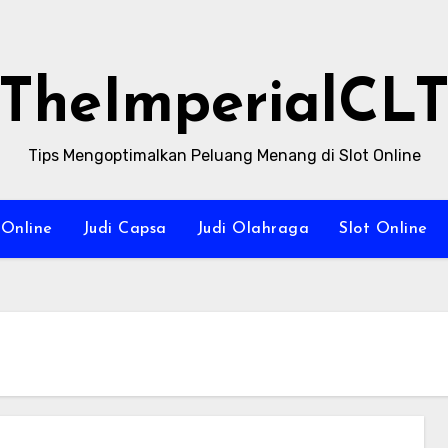
TheImperialCL
Tips Mengoptimalkan Peluang Menang di Slot Online
Online
Judi Capsa
Judi Olahraga
Slot Online