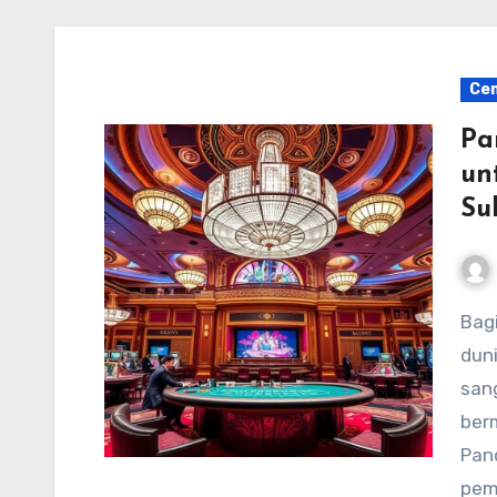
Cem
Pa
un
Su
Bagi pemula yang ingin memulai petualangan di
dun
san
ber
Pan
pem