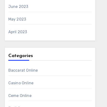
June 2023
May 2023
April 2023
Categories
Baccarat Online
Casino Online
Ceme Online