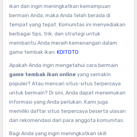
ikan dan ingin meningkatkan kemampuan
bermain Anda, maka Anda telah berada di
tempat yang tepat. Komunitas ini menyediakan
berbagai tips, trik, dan strategi untuk
membantu Anda meraih kemenangan dalam
game tembak ikan.
KOITOTO
Apakah Anda ingin mengetahui cara bermain
game tembak ikan online
yang semakin
populer? Atau mencari situs-situs terpercaya
untuk bermain? Di sini, Anda dapat menemukan
informasi yang Anda perlukan. Kami juga
memiliki daftar situs terpercaya beserta ulasan
dan rekomendasi dari para anggota komunitas.
Bagi Anda yang ingin meningkatkan skill