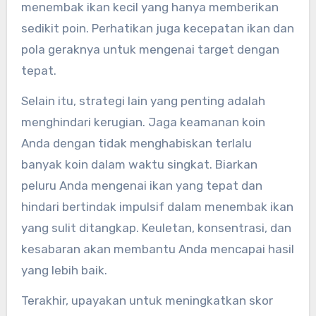
menembak ikan kecil yang hanya memberikan
sedikit poin. Perhatikan juga kecepatan ikan dan
pola geraknya untuk mengenai target dengan
tepat.
Selain itu, strategi lain yang penting adalah
menghindari kerugian. Jaga keamanan koin
Anda dengan tidak menghabiskan terlalu
banyak koin dalam waktu singkat. Biarkan
peluru Anda mengenai ikan yang tepat dan
hindari bertindak impulsif dalam menembak ikan
yang sulit ditangkap. Keuletan, konsentrasi, dan
kesabaran akan membantu Anda mencapai hasil
yang lebih baik.
Terakhir, upayakan untuk meningkatkan skor