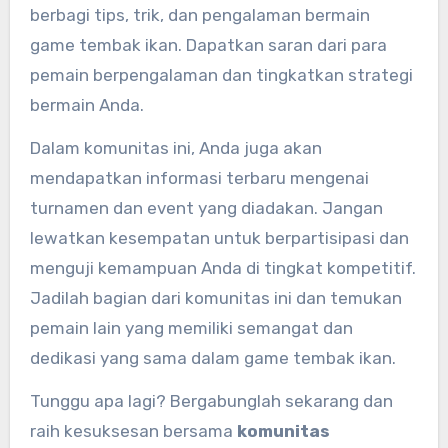
berbagi tips, trik, dan pengalaman bermain
game tembak ikan. Dapatkan saran dari para
pemain berpengalaman dan tingkatkan strategi
bermain Anda.
Dalam komunitas ini, Anda juga akan
mendapatkan informasi terbaru mengenai
turnamen dan event yang diadakan. Jangan
lewatkan kesempatan untuk berpartisipasi dan
menguji kemampuan Anda di tingkat kompetitif.
Jadilah bagian dari komunitas ini dan temukan
pemain lain yang memiliki semangat dan
dedikasi yang sama dalam game tembak ikan.
Tunggu apa lagi? Bergabunglah sekarang dan
raih kesuksesan bersama
komunitas