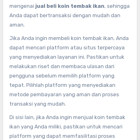
mengenai
jual beli koin tembak ikan
, sehingga
Anda dapat bertransaksi dengan mudah dan
aman.
Jika Anda ingin membeli koin tembak ikan, Anda
dapat mencari platform atau situs terpercaya
yang menyediakan layanan ini. Pastikan untuk
melakukan riset dan membaca ulasan dari
pengguna sebelum memilih platform yang
tepat. Pilihlah platform yang menyediakan
metode pembayaran yang aman dan proses
transaksi yang mudah.
Di sisi lain, jika Anda ingin menjual koin tembak
ikan yang Anda miliki, pastikan untuk mencari
platform yang dapat memfasilitasi proses