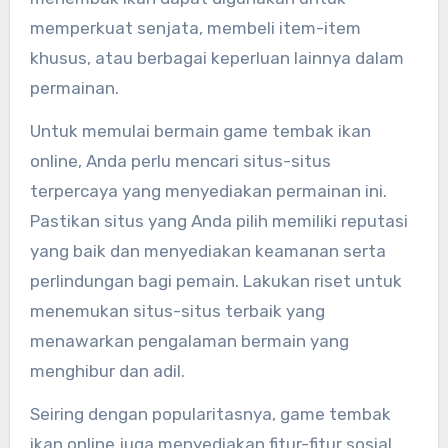
memperkuat senjata, membeli item-item
khusus, atau berbagai keperluan lainnya dalam
permainan.
Untuk memulai bermain game tembak ikan
online, Anda perlu mencari situs-situs
terpercaya yang menyediakan permainan ini.
Pastikan situs yang Anda pilih memiliki reputasi
yang baik dan menyediakan keamanan serta
perlindungan bagi pemain. Lakukan riset untuk
menemukan situs-situs terbaik yang
menawarkan pengalaman bermain yang
menghibur dan adil.
Seiring dengan popularitasnya, game tembak
ikan online juga menyediakan fitur-fitur sosial