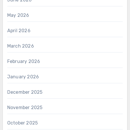
May 2026
April 2026
March 2026
February 2026
January 2026
December 2025
November 2025
October 2025