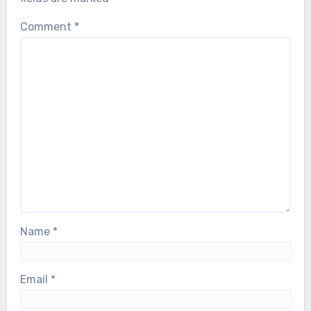
Comment
*
Name
*
Email
*