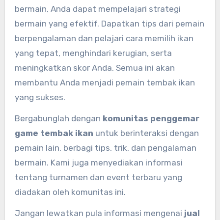
bermain, Anda dapat mempelajari strategi
bermain yang efektif. Dapatkan tips dari pemain
berpengalaman dan pelajari cara memilih ikan
yang tepat, menghindari kerugian, serta
meningkatkan skor Anda. Semua ini akan
membantu Anda menjadi pemain tembak ikan
yang sukses.
Bergabunglah dengan
komunitas penggemar
game tembak ikan
untuk berinteraksi dengan
pemain lain, berbagi tips, trik, dan pengalaman
bermain. Kami juga menyediakan informasi
tentang turnamen dan event terbaru yang
diadakan oleh komunitas ini.
Jangan lewatkan pula informasi mengenai
jual