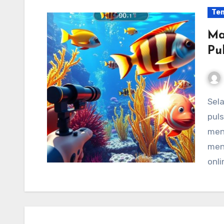
Tem
Ma
Pu
Selamat datang di dunia tembak ikan deposit
pul
mena
men
onl