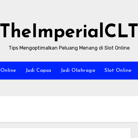
TheImperialCL
Tips Mengoptimalkan Peluang Menang di Slot Online
Online
Judi Capsa
Judi Olahraga
Slot Online