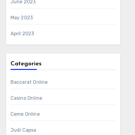
June 2023
May 2023
April 2023
Categories
Baccarat Online
Casino Online
Ceme Online
Judi Capsa