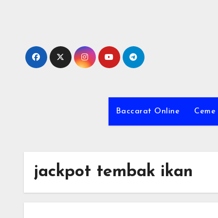
Skip
to
content
Baccarat Online
Ceme 
jackpot tembak ikan