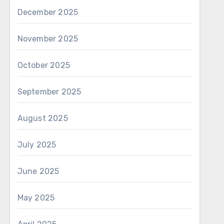
December 2025
November 2025
October 2025
September 2025
August 2025
July 2025
June 2025
May 2025