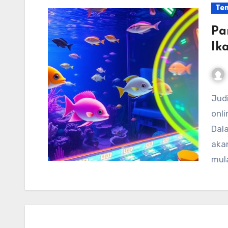
Tem
Pa
Ik
Judi tembak ikan adalah salah satu permainan
onli
Dala
aka
mul