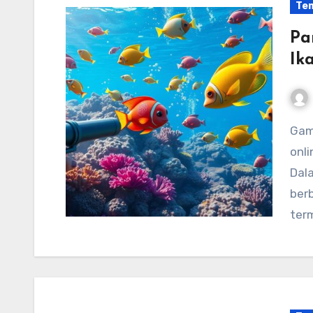
Tem
Pa
Ik
Game Tembak Ikan adalah salah satu jenis game
onli
Dal
ber
ter