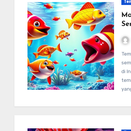
Tem
Ma
Se
Tembak Ikan Online adalah permainan yang
sema
di 
tem
yang