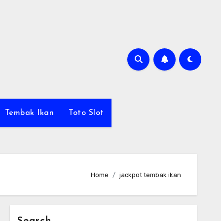
T
Tembak Ikan
Toto Slot
Home
jackpot tembak ikan