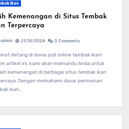
bak Ikan
ih Kemenangan di Situs Tembak
an Terpercaya
admin
21/10/2024
0
Comments
am artikel ini, kami akan memandu Anda untuk
aih kemenangan di berbagai situs tembak ikan
percaya. Dengan memahami dasar permainan
bak ikan…