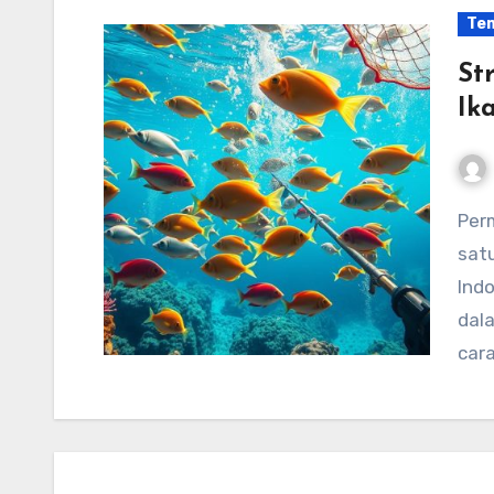
Tem
St
Ik
Permainan tembak ikan online telah menjadi salah
satu
Ind
dal
car