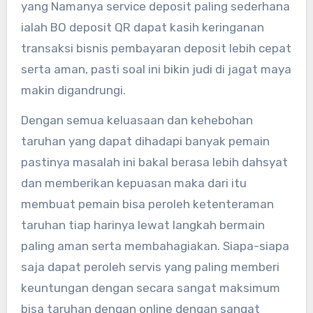
yang Namanya service deposit paling sederhana
ialah BO deposit QR dapat kasih keringanan
transaksi bisnis pembayaran deposit lebih cepat
serta aman, pasti soal ini bikin judi di jagat maya
makin digandrungi.
Dengan semua keluasaan dan kehebohan
taruhan yang dapat dihadapi banyak pemain
pastinya masalah ini bakal berasa lebih dahsyat
dan memberikan kepuasan maka dari itu
membuat pemain bisa peroleh ketenteraman
taruhan tiap harinya lewat langkah bermain
paling aman serta membahagiakan. Siapa-siapa
saja dapat peroleh servis yang paling memberi
keuntungan dengan secara sangat maksimum
bisa taruhan dengan online dengan sangat