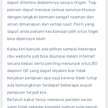
dapat diterima didalamnya secara ringan. Tiap
pemain dapat merasai semua serunya khusus
dengan langkah bermain sangat nyaman dan
aman dimanapun dan setiap saat. Pasti yang
dapat anda pahami keutamaan pilih situs togel
bisa dipercaya ialah:
Kalau kini banyak ada pilihan sampai beberapa
ribu website judi bisa dijumpai dalam internet
secara bebas serta penting menunjuk situs BO
deposit QR yang dapat diyakini biar tidak
kerjakan penipuan apa saja karena tidak tutup
ada kemungkinan terdapat beberapa wujud
penipuan terjadi kini.
Betaruh bakal terus-menerus peroleh servis
yang tidak sekedar komplet namun juga penuh