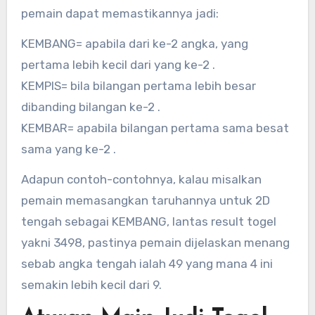
pemain dapat memastikannya jadi:
KEMBANG= apabila dari ke-2 angka, yang
pertama lebih kecil dari yang ke-2 .
KEMPIS= bila bilangan pertama lebih besar
dibanding bilangan ke-2 .
KEMBAR= apabila bilangan pertama sama besat
sama yang ke-2 .
Adapun contoh-contohnya, kalau misalkan
pemain memasangkan taruhannya untuk 2D
tengah sebagai KEMBANG, lantas result togel
yakni 3498, pastinya pemain dijelaskan menang
sebab angka tengah ialah 49 yang mana 4 ini
semakin lebih kecil dari 9.