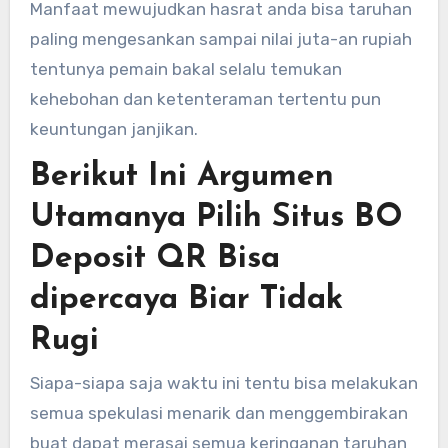
Manfaat mewujudkan hasrat anda bisa taruhan
paling mengesankan sampai nilai juta-an rupiah
tentunya pemain bakal selalu temukan
kehebohan dan ketenteraman tertentu pun
keuntungan janjikan.
Berikut Ini Argumen
Utamanya Pilih Situs BO
Deposit QR Bisa
dipercaya Biar Tidak
Rugi
Siapa-siapa saja waktu ini tentu bisa melakukan
semua spekulasi menarik dan menggembirakan
buat dapat merasai semua keringanan taruhan