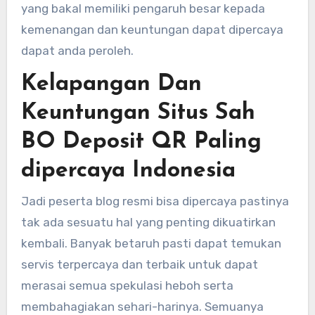
yang bakal memiliki pengaruh besar kepada
kemenangan dan keuntungan dapat dipercaya
dapat anda peroleh.
Kelapangan Dan
Keuntungan Situs Sah
BO Deposit QR Paling
dipercaya Indonesia
Jadi peserta blog resmi bisa dipercaya pastinya
tak ada sesuatu hal yang penting dikuatirkan
kembali. Banyak betaruh pasti dapat temukan
servis terpercaya dan terbaik untuk dapat
merasai semua spekulasi heboh serta
membahagiakan sehari-harinya. Semuanya