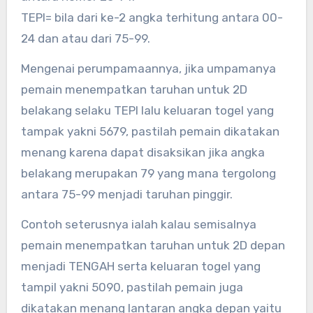
TEPI= bila dari ke-2 angka terhitung antara 00-
24 dan atau dari 75-99.
Mengenai perumpamaannya, jika umpamanya
pemain menempatkan taruhan untuk 2D
belakang selaku TEPI lalu keluaran togel yang
tampak yakni 5679, pastilah pemain dikatakan
menang karena dapat disaksikan jika angka
belakang merupakan 79 yang mana tergolong
antara 75-99 menjadi taruhan pinggir.
Contoh seterusnya ialah kalau semisalnya
pemain menempatkan taruhan untuk 2D depan
menjadi TENGAH serta keluaran togel yang
tampil yakni 5090, pastilah pemain juga
dikatakan menang lantaran angka depan yaitu