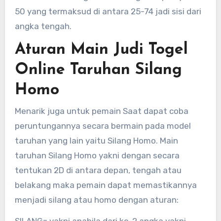
50 yang termaksud di antara 25-74 jadi sisi dari
angka tengah.
Aturan Main Judi Togel
Online Taruhan Silang
Homo
Menarik juga untuk pemain Saat dapat coba
peruntungannya secara bermain pada model
taruhan yang lain yaitu Silang Homo. Main
taruhan Silang Homo yakni dengan secara
tentukan 2D di antara depan, tengah atau
belakang maka pemain dapat memastikannya
menjadi silang atau homo dengan aturan: