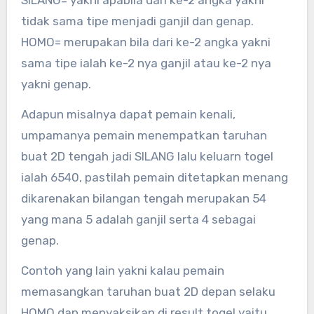
SILANG= yakni apabila dari ke-2 angka yakni
tidak sama tipe menjadi ganjil dan genap.
HOMO= merupakan bila dari ke-2 angka yakni
sama tipe ialah ke-2 nya ganjil atau ke-2 nya
yakni genap.
Adapun misalnya dapat pemain kenali,
umpamanya pemain menempatkan taruhan
buat 2D tengah jadi SILANG lalu keluarn togel
ialah 6540, pastilah pemain ditetapkan menang
dikarenakan bilangan tengah merupakan 54
yang mana 5 adalah ganjil serta 4 sebagai
genap.
Contoh yang lain yakni kalau pemain
memasangkan taruhan buat 2D depan selaku
HOMO dan menyaksikan di result togel yaitu