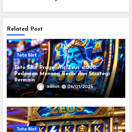
Related Post
Toto Slot
Toto Slot Pragmatic Zeus x1000:
Pedoman Menang Besar dan Strategi
Bermain
admin
06/01/2026
Toto Slot