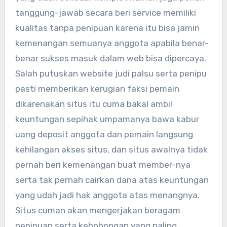
tanggung-jawab secara beri service memiliki
kualitas tanpa penipuan karena itu bisa jamin
kemenangan semuanya anggota apabila benar-
benar sukses masuk dalam web bisa dipercaya.
Salah putuskan website judi palsu serta penipu
pasti memberikan kerugian faksi pemain
dikarenakan situs itu cuma bakal ambil
keuntungan sepihak umpamanya bawa kabur
uang deposit anggota dan pemain langsung
kehilangan akses situs, dan situs awalnya tidak
pernah beri kemenangan buat member-nya
serta tak pernah cairkan dana atas keuntungan
yang udah jadi hak anggota atas menangnya.
Situs cuman akan mengerjakan beragam
penipuan serta kebohongan yang paling