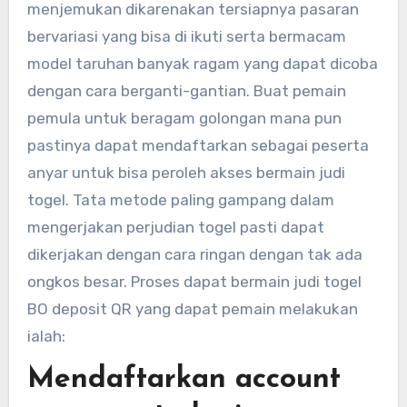
menjemukan dikarenakan tersiapnya pasaran
bervariasi yang bisa di ikuti serta bermacam
model taruhan banyak ragam yang dapat dicoba
dengan cara berganti-gantian. Buat pemain
pemula untuk beragam golongan mana pun
pastinya dapat mendaftarkan sebagai peserta
anyar untuk bisa peroleh akses bermain judi
togel. Tata metode paling gampang dalam
mengerjakan perjudian togel pasti dapat
dikerjakan dengan cara ringan dengan tak ada
ongkos besar. Proses dapat bermain judi togel
BO deposit QR yang dapat pemain melakukan
ialah:
Mendaftarkan account