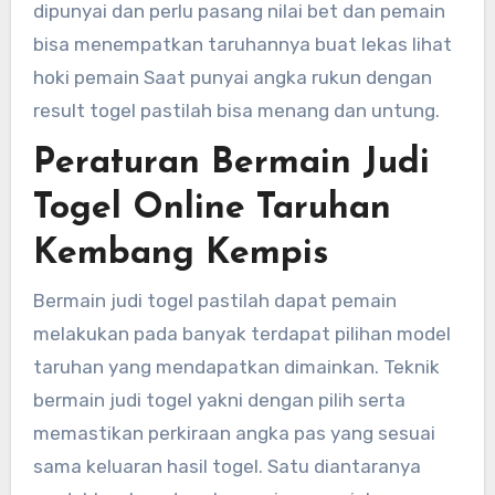
dipunyai dan perlu pasang nilai bet dan pemain
bisa menempatkan taruhannya buat lekas lihat
hoki pemain Saat punyai angka rukun dengan
result togel pastilah bisa menang dan untung.
Peraturan Bermain Judi
Togel Online Taruhan
Kembang Kempis
Bermain judi togel pastilah dapat pemain
melakukan pada banyak terdapat pilihan model
taruhan yang mendapatkan dimainkan. Teknik
bermain judi togel yakni dengan pilih serta
memastikan perkiraan angka pas yang sesuai
sama keluaran hasil togel. Satu diantaranya