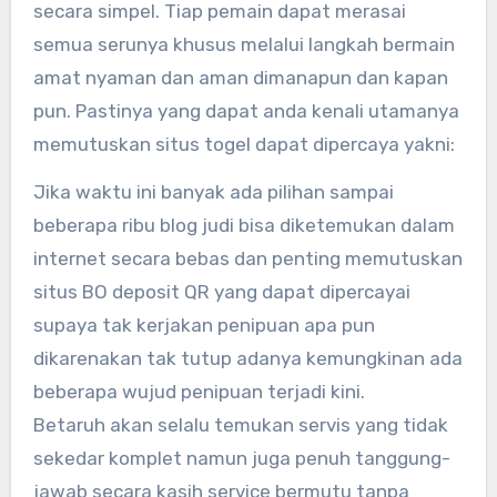
secara simpel. Tiap pemain dapat merasai
semua serunya khusus melalui langkah bermain
amat nyaman dan aman dimanapun dan kapan
pun. Pastinya yang dapat anda kenali utamanya
memutuskan situs togel dapat dipercaya yakni:
Jika waktu ini banyak ada pilihan sampai
beberapa ribu blog judi bisa diketemukan dalam
internet secara bebas dan penting memutuskan
situs BO deposit QR yang dapat dipercayai
supaya tak kerjakan penipuan apa pun
dikarenakan tak tutup adanya kemungkinan ada
beberapa wujud penipuan terjadi kini.
Betaruh akan selalu temukan servis yang tidak
sekedar komplet namun juga penuh tanggung-
jawab secara kasih service bermutu tanpa