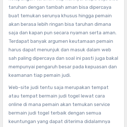
taruhan dengan tambah aman bisa dipercaya
buat temukan serunya khusus hingga pemain
akan berasa lebih ringan bisa taruhan dimana
saja dan kapan pun secara nyaman serta aman.
Terdapat banyak argumen keutamaan pemain
harus dapat menunjuk dan masuk dalam web
sah paling dipercaya dan soal ini pasti juga bakal
mempunyai pengaruh besar pada kepuasan dan
keamanan tiap pemain judi.
Web-site judi tentu saja merupakan tempat
atau tempat bermain judi togel lewat cara
online di mana pemain akan temukan service
bermain judi togel terbaik dengan semua
keuntungan yang dapat diterima didalamnya