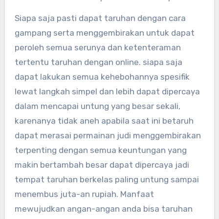
Siapa saja pasti dapat taruhan dengan cara
gampang serta menggembirakan untuk dapat
peroleh semua serunya dan ketenteraman
tertentu taruhan dengan online. siapa saja
dapat lakukan semua kehebohannya spesifik
lewat langkah simpel dan lebih dapat dipercaya
dalam mencapai untung yang besar sekali,
karenanya tidak aneh apabila saat ini betaruh
dapat merasai permainan judi menggembirakan
terpenting dengan semua keuntungan yang
makin bertambah besar dapat dipercaya jadi
tempat taruhan berkelas paling untung sampai
menembus juta-an rupiah. Manfaat
mewujudkan angan-angan anda bisa taruhan