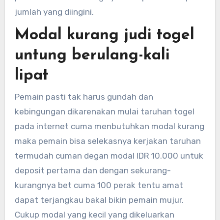
jumlah yang diingini.
Modal kurang judi togel
untung berulang-kali
lipat
Pemain pasti tak harus gundah dan
kebingungan dikarenakan mulai taruhan togel
pada internet cuma menbutuhkan modal kurang
maka pemain bisa selekasnya kerjakan taruhan
termudah cuman degan modal IDR 10.000 untuk
deposit pertama dan dengan sekurang-
kurangnya bet cuma 100 perak tentu amat
dapat terjangkau bakal bikin pemain mujur.
Cukup modal yang kecil yang dikeluarkan