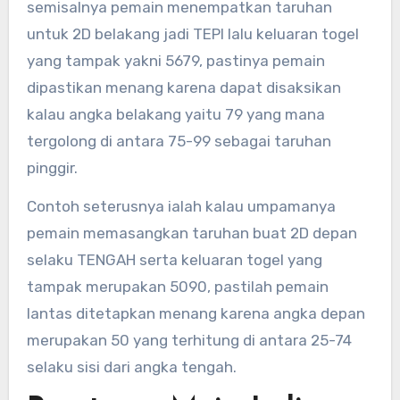
semisalnya pemain menempatkan taruhan
untuk 2D belakang jadi TEPI lalu keluaran togel
yang tampak yakni 5679, pastinya pemain
dipastikan menang karena dapat disaksikan
kalau angka belakang yaitu 79 yang mana
tergolong di antara 75-99 sebagai taruhan
pinggir.
Contoh seterusnya ialah kalau umpamanya
pemain memasangkan taruhan buat 2D depan
selaku TENGAH serta keluaran togel yang
tampak merupakan 5090, pastilah pemain
lantas ditetapkan menang karena angka depan
merupakan 50 yang terhitung di antara 25-74
selaku sisi dari angka tengah.