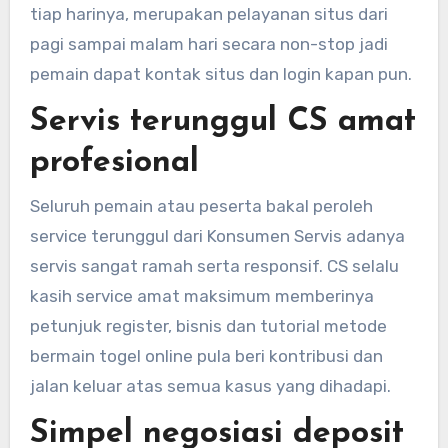
tiap harinya, merupakan pelayanan situs dari
pagi sampai malam hari secara non-stop jadi
pemain dapat kontak situs dan login kapan pun.
Servis terunggul CS amat
profesional
Seluruh pemain atau peserta bakal peroleh
service terunggul dari Konsumen Servis adanya
servis sangat ramah serta responsif. CS selalu
kasih service amat maksimum memberinya
petunjuk register, bisnis dan tutorial metode
bermain togel online pula beri kontribusi dan
jalan keluar atas semua kasus yang dihadapi.
Simpel negosiasi deposit