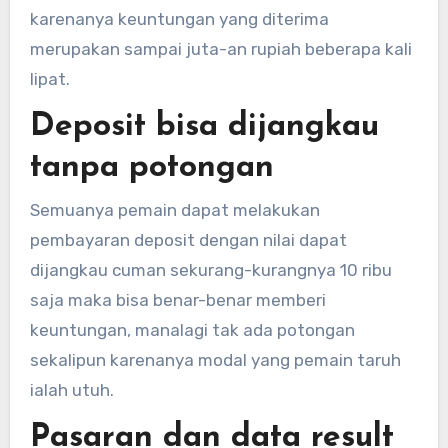
karenanya keuntungan yang diterima
merupakan sampai juta-an rupiah beberapa kali
lipat.
Deposit bisa dijangkau
tanpa potongan
Semuanya pemain dapat melakukan
pembayaran deposit dengan nilai dapat
dijangkau cuman sekurang-kurangnya 10 ribu
saja maka bisa benar-benar memberi
keuntungan, manalagi tak ada potongan
sekalipun karenanya modal yang pemain taruh
ialah utuh.
Pasaran dan data result