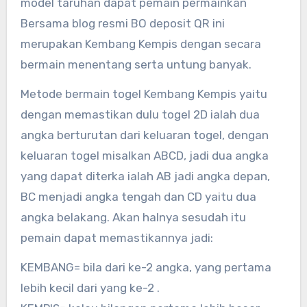
model taruhan dapat pemain permainkan
Bersama blog resmi BO deposit QR ini
merupakan Kembang Kempis dengan secara
bermain menentang serta untung banyak.
Metode bermain togel Kembang Kempis yaitu
dengan memastikan dulu togel 2D ialah dua
angka berturutan dari keluaran togel, dengan
keluaran togel misalkan ABCD, jadi dua angka
yang dapat diterka ialah AB jadi angka depan,
BC menjadi angka tengah dan CD yaitu dua
angka belakang. Akan halnya sesudah itu
pemain dapat memastikannya jadi:
KEMBANG= bila dari ke-2 angka, yang pertama
lebih kecil dari yang ke-2 .