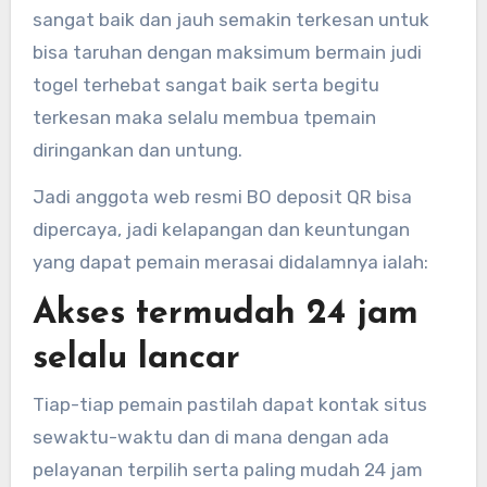
sangat baik dan jauh semakin terkesan untuk
bisa taruhan dengan maksimum bermain judi
togel terhebat sangat baik serta begitu
terkesan maka selalu membua tpemain
diringankan dan untung.
Jadi anggota web resmi BO deposit QR bisa
dipercaya, jadi kelapangan dan keuntungan
yang dapat pemain merasai didalamnya ialah:
Akses termudah 24 jam
selalu lancar
Tiap-tiap pemain pastilah dapat kontak situs
sewaktu-waktu dan di mana dengan ada
pelayanan terpilih serta paling mudah 24 jam