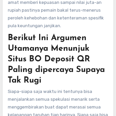
amat memberi kepuasan sampai nilai juta-an
rupiah pastinya pemain bakal terus-menerus
peroleh kehebohan dan ketenteraman spesifik
pula keuntungan janjikan.
Berikut Ini Argumen
Utamanya Menunjuk
Situs BO Deposit QR
Paling dipercaya Supaya
Tak Rugi
Siapa-siapa saja waktu ini tentunya bisa
menjalankan semua spekulasi menarik serta
menggembirakan buat dapat merasai semua
kelapangan taruhan tiap harinya. Siapa saja bisa