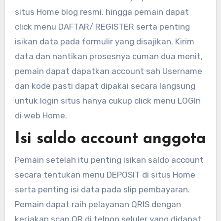
situs Home blog resmi, hingga pemain dapat
click menu DAFTAR/ REGISTER serta penting
isikan data pada formulir yang disajikan. Kirim
data dan nantikan prosesnya cuman dua menit,
pemain dapat dapatkan account sah Username
dan kode pasti dapat dipakai secara langsung
untuk login situs hanya cukup click menu LOGIn
di web Home.
Isi saldo account anggota
Pemain setelah itu penting isikan saldo account
secara tentukan menu DEPOSIT di situs Home
serta penting isi data pada slip pembayaran.
Pemain dapat raih pelayanan QRIS dengan
kerjakan scan QR di telpon seluler yang didapat