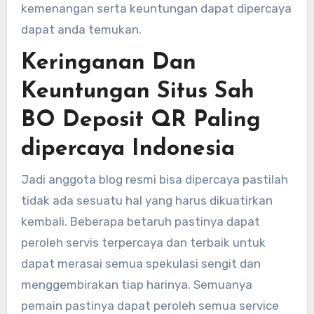
kemenangan serta keuntungan dapat dipercaya
dapat anda temukan.
Keringanan Dan
Keuntungan Situs Sah
BO Deposit QR Paling
dipercaya Indonesia
Jadi anggota blog resmi bisa dipercaya pastilah
tidak ada sesuatu hal yang harus dikuatirkan
kembali. Beberapa betaruh pastinya dapat
peroleh servis terpercaya dan terbaik untuk
dapat merasai semua spekulasi sengit dan
menggembirakan tiap harinya. Semuanya
pemain pastinya dapat peroleh semua service