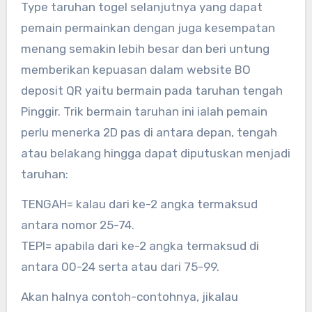
Type taruhan togel selanjutnya yang dapat
pemain permainkan dengan juga kesempatan
menang semakin lebih besar dan beri untung
memberikan kepuasan dalam website BO
deposit QR yaitu bermain pada taruhan tengah
Pinggir. Trik bermain taruhan ini ialah pemain
perlu menerka 2D pas di antara depan, tengah
atau belakang hingga dapat diputuskan menjadi
taruhan:
TENGAH= kalau dari ke-2 angka termaksud
antara nomor 25-74.
TEPI= apabila dari ke-2 angka termaksud di
antara 00-24 serta atau dari 75-99.
Akan halnya contoh-contohnya, jikalau