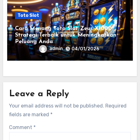
Toto Slot
Cara Menang Toto Slot Zeus X1000:
Strategi Terbaik untuk Meningkatkan
Peluang Anda
admin
04/01/2026
Leave a Reply
Your email address will not be published.
Required
fields are marked
*
Comment
*