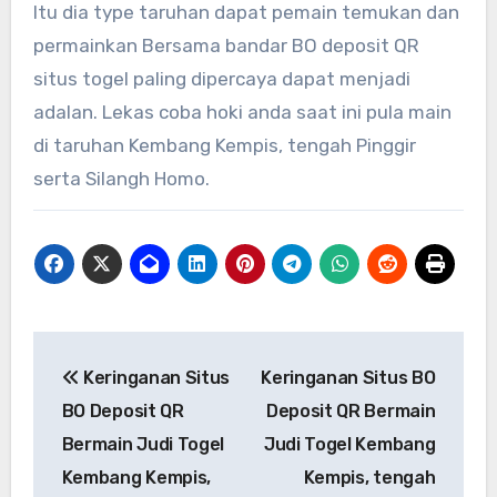
Itu dia type taruhan dapat pemain temukan dan
permainkan Bersama bandar BO deposit QR
situs togel paling dipercaya dapat menjadi
adalan. Lekas coba hoki anda saat ini pula main
di taruhan Kembang Kempis, tengah Pinggir
serta Silangh Homo.
Post
Keringanan Situs
Keringanan Situs BO
navigation
BO Deposit QR
Deposit QR Bermain
Bermain Judi Togel
Judi Togel Kembang
Kembang Kempis,
Kempis, tengah