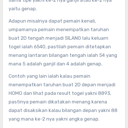
sama tipe yakni ke-2 nya ganjil atau ke-2 nya
yaitu genap.
Adapun misalnya dapat pemain kenali,
umpamanya pemain menempatkan taruhan
buat 2D tengah menjadi SILANG lalu keluarn
togel ialah 6540, pastilah pemain ditetapkan
menang lantaran bilangan tengah ialah 54 yang
mana 5 adalah ganjil dan 4 adalah genap.
Contoh yang lain ialah kalau pemain
menempatkan taruhan buat 2D depan menjadi
HOMO dan lihat pada result togel yakni 8893,
pastinya pemain dikatakan menang karena
dapat disaksikan kalau bilangan depan yakni 88
yang mana ke-2 nya yakni angka genap.