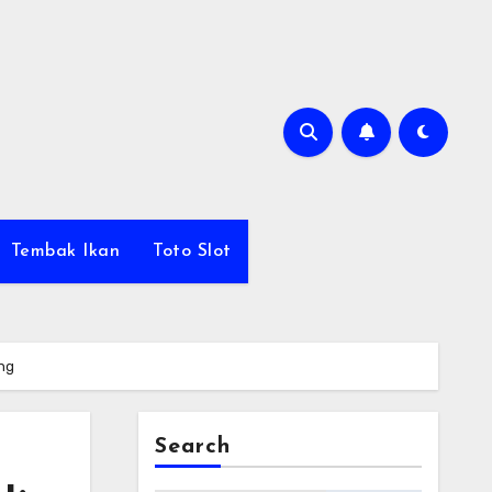
T
Tembak Ikan
Toto Slot
ng
Search