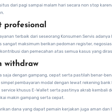
 situs dari pagi sampai malam hari secara non stop karen
n.
 profesional
yanan terbaik dari seseorang Konsumen Servis adanya 
vis sangat maksimum berikan pedoman register, negosias
h kontribusi dan pemecahan atas semua kasus yang dira
n withdraw
 saja dengan gampang, cepat serta pastilah benar-ben
 simpel pembayaran modal dengan lewat rekening bank 
p service khusus E-Wallet serta pastinya akrab kembali 
sukai makin gampang serta cepat.
arikan dana yang dapat pemain kerjakan juga aman dan l