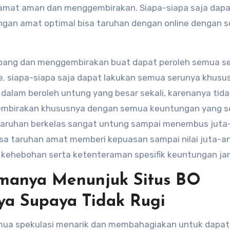
n amat aman dan menggembirakan. Siapa-siapa saja dap
engan amat optimal bisa taruhan dengan online dengan s
mpang dan menggembirakan buat dapat peroleh semua s
e. siapa-siapa saja dapat lakukan semua serunya khusu
 dalam beroleh untung yang besar sekali, karenanya tid
nggembirakan khususnya dengan semua keuntungan yang 
taruhan berkelas sangat untung sampai menembus juta
sa taruhan amat memberi kepuasan sampai nilai juta-an
kehebohan serta ketenteraman spesifik keuntungan jan
amanya Menunjuk Situs BO
ya Supaya Tidak Rugi
semua spekulasi menarik dan membahagiakan untuk dapat