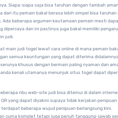
nya. Siapa-siapa saja bisa taruhan dengan tambah ama
 dari itu pemain bakal berasa lebih simpel bisa taruhan
n. Ada beberapa argumen keutamaan pemain mesti dap
 dipercaya dan ini pastinya juga bakal memiliki pengar
n judi.
t main judi togel lewat cara online di mana pemain bak
dengan semua keuntungan yang dapat diterima didalamny
a serunya khusus dengan bermain paling nyaman dan am
 anda kenali utamanya menunjuk situs togel dapat dipe
eberapa ribu web-site judi bisa ditemui di dalam interne
t QR yang dapat diyakini supaya tidak kerjakan penipua
 terdapat beberapa wujud penipuan berlangsung kini.
kan cuma komplet tetapi juga penuh tanggung-jawab se