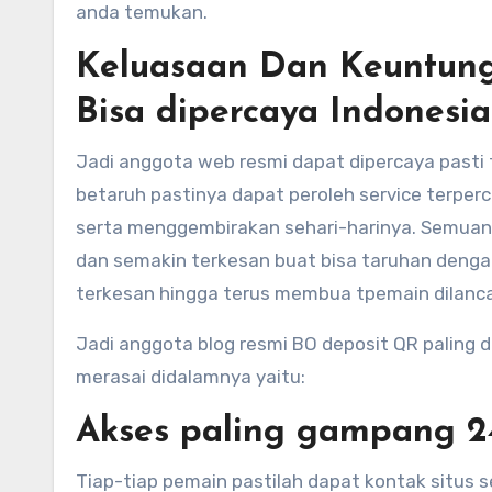
anda temukan.
Keluasaan Dan Keuntung
Bisa dipercaya Indonesia
Jadi anggota web resmi dapat dipercaya pasti 
betaruh pastinya dapat peroleh service terper
serta menggembirakan sehari-harinya. Semuany
dan semakin terkesan buat bisa taruhan dengan
terkesan hingga terus membua tpemain dilanca
Jadi anggota blog resmi BO deposit QR paling 
merasai didalamnya yaitu:
Akses paling gampang 24
Tiap-tiap pemain pastilah dapat kontak situs 