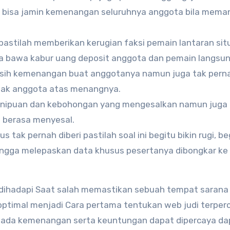
tu bisa jamin kemenangan seluruhnya anggota bila mema
pastilah memberikan kerugian faksi pemain lantaran situ
a bawa kabur uang deposit anggota dan pemain langsu
 kasih kemenangan buat anggotanya namun juga tak pern
 hak anggota atas menangnya.
nipuan dan kebohongan yang mengesalkan namun juga 
n berasa menyesal.
ak pernah diberi pastilah soal ini begitu bikin rugi, be
ingga melepaskan data khusus pesertanya dibongkar ke 
a dihadapi Saat salah memastikan sebuah tempat sarana
 optimal menjadi Cara pertama tentukan web judi terper
 pada kemenangan serta keuntungan dapat dipercaya da