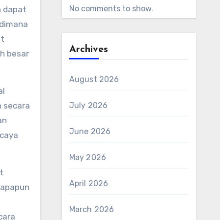
No comments to show.
n dapat
 dimana
at
Archives
uh besar
August 2026
al
a secara
July 2026
an
June 2026
rcaya
May 2026
t
April 2026
n apapun
March 2026
cara