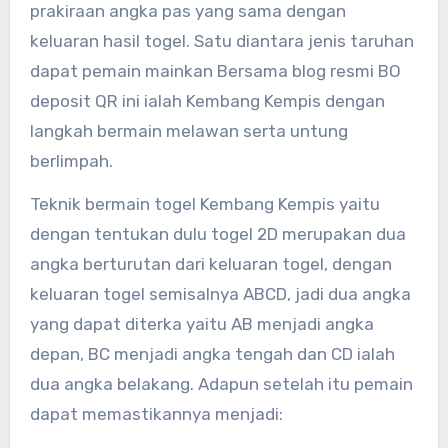
prakiraan angka pas yang sama dengan
keluaran hasil togel. Satu diantara jenis taruhan
dapat pemain mainkan Bersama blog resmi BO
deposit QR ini ialah Kembang Kempis dengan
langkah bermain melawan serta untung
berlimpah.
Teknik bermain togel Kembang Kempis yaitu
dengan tentukan dulu togel 2D merupakan dua
angka berturutan dari keluaran togel, dengan
keluaran togel semisalnya ABCD, jadi dua angka
yang dapat diterka yaitu AB menjadi angka
depan, BC menjadi angka tengah dan CD ialah
dua angka belakang. Adapun setelah itu pemain
dapat memastikannya menjadi: