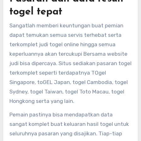
togel tepat
Sangatlah memberi keuntungan buat pemian
dapat temukan semua servis terhebat serta
terkomplet judi togel online hingga semua
keperluannya akan tercukupi Bersama website
judi bisa dipercaya. Situs sediakan pasaran togel
terkomplet seperti terdapatnya TOgel
Singapore, toGEL Japan, togel Cambodia, togel
Sydney, togel Taiwan, togel Toto Macau, togel
Hongkong serta yang lain.
Pemain pastinya bisa mendapatkan data
sangat komplet buat keluaran hasil togel untuk
seluruhnya pasaran yang disajikan. Tiap-tiap