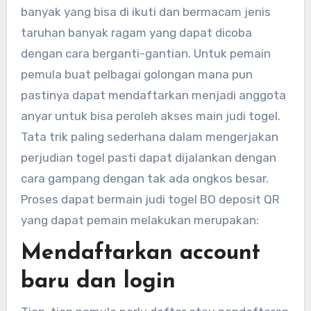
banyak yang bisa di ikuti dan bermacam jenis
taruhan banyak ragam yang dapat dicoba
dengan cara berganti-gantian. Untuk pemain
pemula buat pelbagai golongan mana pun
pastinya dapat mendaftarkan menjadi anggota
anyar untuk bisa peroleh akses main judi togel.
Tata trik paling sederhana dalam mengerjakan
perjudian togel pasti dapat dijalankan dengan
cara gampang dengan tak ada ongkos besar.
Proses dapat bermain judi togel BO deposit QR
yang dapat pemain melakukan merupakan:
Mendaftarkan account
baru dan login