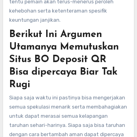
tentu pemain akan terus-menerus peroleh
kehebohan serta ketenteraman spesifik
keuntungan janjikan.
Berikut Ini Argumen
Utamanya Memutuskan
Situs BO Deposit QR
Bisa dipercaya Biar Tak
Rugi
Siapa saja waktu ini pastinya bisa mengerjakan
semua spekulasi menarik serta membahagiakan
untuk dapat merasai semua kelapangan
taruhan sehari-harinya. Siapa saja bisa taruhan
dengan cara bertambah aman dapat dipercaya