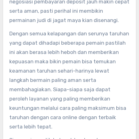
negosiasi pembayaran deposit jauh makin cepat
serta aman, pasti perihal ini membikin
permainan judi di jagat maya kian disenangi.
Dengan semua kelapangan dan serunya taruhan
yang dapat dihadapi beberapa pemain pastilah
ini akan berasa lebih heboh dan memberikan
kepuasan maka bikin pemain bisa temukan
keamanan taruhan sehari-harinya lewat
langkah bermain paling aman serta
membahagiakan. Siapa-siapa saja dapat
peroleh layanan yang paling memberikan
keuntungan melalui cara paling maksimum bisa
taruhan dengan cara online dengan terbaik
serta lebih tepat.