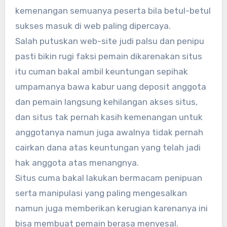
kemenangan semuanya peserta bila betul-betul
sukses masuk di web paling dipercaya.
Salah putuskan web-site judi palsu dan penipu
pasti bikin rugi faksi pemain dikarenakan situs
itu cuman bakal ambil keuntungan sepihak
umpamanya bawa kabur uang deposit anggota
dan pemain langsung kehilangan akses situs,
dan situs tak pernah kasih kemenangan untuk
anggotanya namun juga awalnya tidak pernah
cairkan dana atas keuntungan yang telah jadi
hak anggota atas menangnya.
Situs cuma bakal lakukan bermacam penipuan
serta manipulasi yang paling mengesalkan
namun juga memberikan kerugian karenanya ini
bisa membuat pemain berasa menyesal.