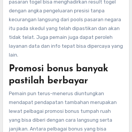
pasaran togel bisa menghadirkan result togel
dengan angka pengeluaran presisi tanpa
kecurangan langsung dari pools pasaran negara
itu pada skedul yang telah dipastikan dan akan
tidak telat. Juga pemain juga dapat peroleh
layanan data dan info tepat bisa dipercaya yang
lain.
Promosi bonus banyak
pastilah berbayar
Pemain pun terus-menerus diuntungkan
mendapat pendapatan tambahan merupakan
lewat pelbagai promosi bonus tumpah ruah
yang bisa diberi dengan cara langsung serta
janjikan. Antara pelbagai bonus yang bisa