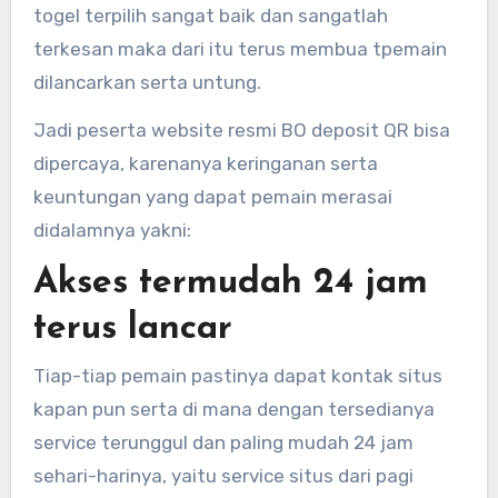
togel terpilih sangat baik dan sangatlah
terkesan maka dari itu terus membua tpemain
dilancarkan serta untung.
Jadi peserta website resmi BO deposit QR bisa
dipercaya, karenanya keringanan serta
keuntungan yang dapat pemain merasai
didalamnya yakni:
Akses termudah 24 jam
terus lancar
Tiap-tiap pemain pastinya dapat kontak situs
kapan pun serta di mana dengan tersedianya
service terunggul dan paling mudah 24 jam
sehari-harinya, yaitu service situs dari pagi