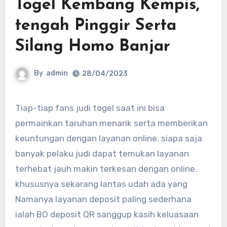
Togel Kembang Kempis,
tengah Pinggir Serta
Silang Homo Banjar
By
admin
28/04/2023
Tiap-tiap fans judi togel saat ini bisa
permainkan taruhan menarik serta memberikan
keuntungan dengan layanan online. siapa saja
banyak pelaku judi dapat temukan layanan
terhebat jauh makin terkesan dengan online.
khususnya sekarang lantas udah ada yang
Namanya layanan deposit paling sederhana
ialah BO deposit QR sanggup kasih keluasaan