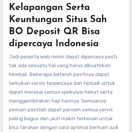
Kelapangan Serta
Keuntungan Situs Sah
BO Deposit QR Bisa
dipercaya Indonesia
Jadi peserta web resmi dapat dipercaya pasti
tak ada sesuatu hal yang harus dikuatirkan
kembali. Beberapa betaruh pastinya dapat
temukan servis terpercaya dan terbaik untuk
dapat merasai semua spekulasi hebat serta
menggembirakan tiap harinya. Semuanya
pemain pastilah dapat peroleh semua servis
paling bagus dan jauh makin terkesan untuk
bisa taruhan dengan cara optimal bermain judi