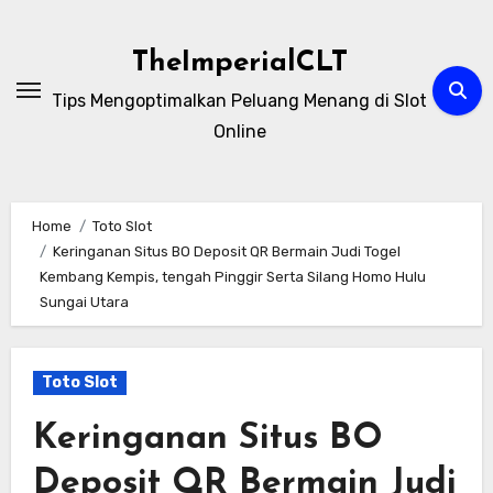
Skip
to
TheImperialCLT
content
Tips Mengoptimalkan Peluang Menang di Slot
Online
Home
Toto Slot
Keringanan Situs BO Deposit QR Bermain Judi Togel
Kembang Kempis, tengah Pinggir Serta Silang Homo Hulu
Sungai Utara
Toto Slot
Keringanan Situs BO
Deposit QR Bermain Judi