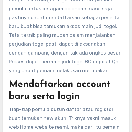
pemula untuk beragam golongan mana saja
pastinya dapat mendaftarkan sebagai peserta
baru buat bisa temukan akses main judi togel.
Tata teknik paling mudah dalam menjalankan
perjudian togel pasti dapat dilaksanakan
dengan gampang dengan tak ada ongkos besar.
Proses dapat bermain judi togel BO deposit QR
yang dapat pemain melakukan merupakan:
Mendaftarkan account
baru serta login
Tiap-tiap pemula butuh daftar atau register
buat temukan new akun. Triknya yakni masuk
web Home website resmi, maka dari itu pemain