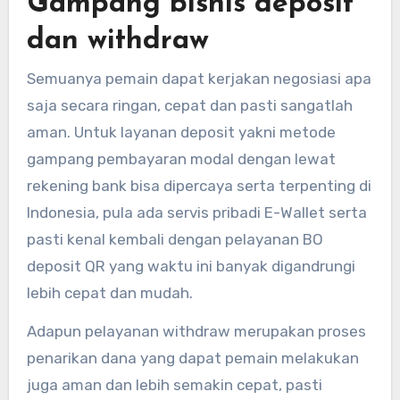
Gampang bisnis deposit
dan withdraw
Semuanya pemain dapat kerjakan negosiasi apa
saja secara ringan, cepat dan pasti sangatlah
aman. Untuk layanan deposit yakni metode
gampang pembayaran modal dengan lewat
rekening bank bisa dipercaya serta terpenting di
Indonesia, pula ada servis pribadi E-Wallet serta
pasti kenal kembali dengan pelayanan BO
deposit QR yang waktu ini banyak digandrungi
lebih cepat dan mudah.
Adapun pelayanan withdraw merupakan proses
penarikan dana yang dapat pemain melakukan
juga aman dan lebih semakin cepat, pasti