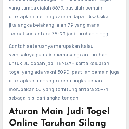
yang tampak ialah 5679, pastilah pemain
ditetapkan menang karena dapat disaksikan
jika angka belakang ialah 79 yang mana
termaksud antara 75-99 jadi taruhan pinggir.
Contoh seterusnya merupakan kalau
semisalnya pemain memasangkan taruhan
untuk 2D depan jadi TENGAH serta keluaran
togel yang ada yakni 5090, pastilah pemain juga
ditetapkan menang karena angka depan
merupakan 50 yang terhitung antara 25-74
sebagai sisi dari angka tengah.
Aturan Main Judi Togel
Online Taruhan Silang