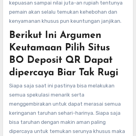
kepuasan sampai nilai juta-an rupiah tentunya
pemain akan selalu temukan kehebohan dan
kenyamanan khusus pun keuntungan janjikan.
Berikut Ini Argumen
Keutamaan Pilih Situs
BO Deposit QR Dapat
dipercaya Biar Tak Rugi
Siapa saja saat ini pastinya bisa melakukan
semua spekulasi menarik serta
menggembirakan untuk dapat merasai semua
keringanan taruhan sehari-harinya. Siapa saja
bisa taruhan dengan makin aman paling
dipercaya untuk temukan serunya khusus maka