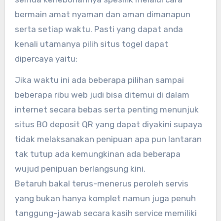
bermain amat nyaman dan aman dimanapun
serta setiap waktu. Pasti yang dapat anda
kenali utamanya pilih situs togel dapat
dipercaya yaitu:
Jika waktu ini ada beberapa pilihan sampai
beberapa ribu web judi bisa ditemui di dalam
internet secara bebas serta penting menunjuk
situs BO deposit QR yang dapat diyakini supaya
tidak melaksanakan penipuan apa pun lantaran
tak tutup ada kemungkinan ada beberapa
wujud penipuan berlangsung kini.
Betaruh bakal terus-menerus peroleh servis
yang bukan hanya komplet namun juga penuh
tanggung-jawab secara kasih service memiliki