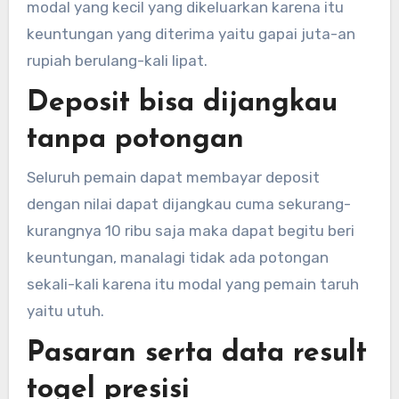
modal yang kecil yang dikeluarkan karena itu
keuntungan yang diterima yaitu gapai juta-an
rupiah berulang-kali lipat.
Deposit bisa dijangkau
tanpa potongan
Seluruh pemain dapat membayar deposit
dengan nilai dapat dijangkau cuma sekurang-
kurangnya 10 ribu saja maka dapat begitu beri
keuntungan, manalagi tidak ada potongan
sekali-kali karena itu modal yang pemain taruh
yaitu utuh.
Pasaran serta data result
togel presisi