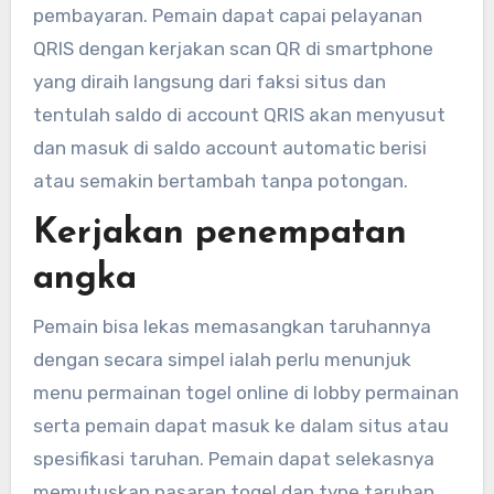
pembayaran. Pemain dapat capai pelayanan
QRIS dengan kerjakan scan QR di smartphone
yang diraih langsung dari faksi situs dan
tentulah saldo di account QRIS akan menyusut
dan masuk di saldo account automatic berisi
atau semakin bertambah tanpa potongan.
Kerjakan penempatan
angka
Pemain bisa lekas memasangkan taruhannya
dengan secara simpel ialah perlu menunjuk
menu permainan togel online di lobby permainan
serta pemain dapat masuk ke dalam situs atau
spesifikasi taruhan. Pemain dapat selekasnya
memutuskan pasaran togel dan type taruhan