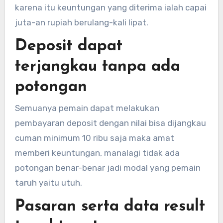
karena itu keuntungan yang diterima ialah capai
juta-an rupiah berulang-kali lipat.
Deposit dapat
terjangkau tanpa ada
potongan
Semuanya pemain dapat melakukan
pembayaran deposit dengan nilai bisa dijangkau
cuman minimum 10 ribu saja maka amat
memberi keuntungan, manalagi tidak ada
potongan benar-benar jadi modal yang pemain
taruh yaitu utuh.
Pasaran serta data result