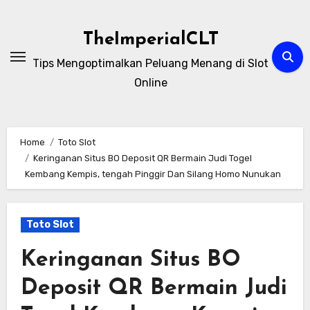
Skip
to
TheImperialCLT
content
Tips Mengoptimalkan Peluang Menang di Slot
Online
Home
Toto Slot
Keringanan Situs BO Deposit QR Bermain Judi Togel
Kembang Kempis, tengah Pinggir Dan Silang Homo Nunukan
Toto Slot
Keringanan Situs BO
Deposit QR Bermain Judi