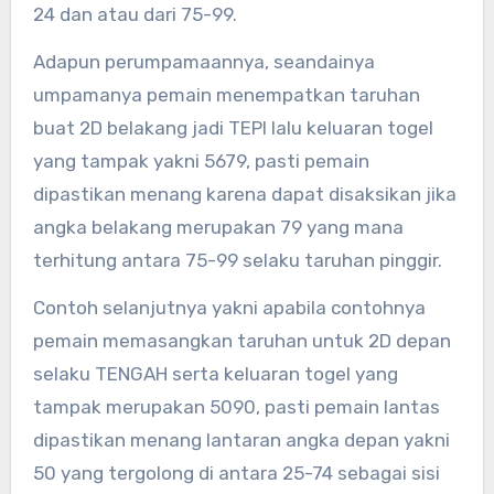
24 dan atau dari 75-99.
Adapun perumpamaannya, seandainya
umpamanya pemain menempatkan taruhan
buat 2D belakang jadi TEPI lalu keluaran togel
yang tampak yakni 5679, pasti pemain
dipastikan menang karena dapat disaksikan jika
angka belakang merupakan 79 yang mana
terhitung antara 75-99 selaku taruhan pinggir.
Contoh selanjutnya yakni apabila contohnya
pemain memasangkan taruhan untuk 2D depan
selaku TENGAH serta keluaran togel yang
tampak merupakan 5090, pasti pemain lantas
dipastikan menang lantaran angka depan yakni
50 yang tergolong di antara 25-74 sebagai sisi