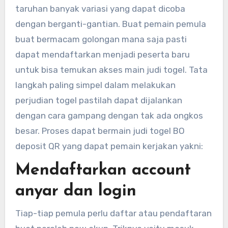
taruhan banyak variasi yang dapat dicoba
dengan berganti-gantian. Buat pemain pemula
buat bermacam golongan mana saja pasti
dapat mendaftarkan menjadi peserta baru
untuk bisa temukan akses main judi togel. Tata
langkah paling simpel dalam melakukan
perjudian togel pastilah dapat dijalankan
dengan cara gampang dengan tak ada ongkos
besar. Proses dapat bermain judi togel BO
deposit QR yang dapat pemain kerjakan yakni:
Mendaftarkan account
anyar dan login
Tiap-tiap pemula perlu daftar atau pendaftaran