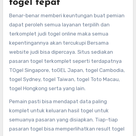
togel tepat
Benar-benar memberi keuntungan buat pemian
dapat peroleh semua layanan terpilih dan
terkomplet judi togel online maka semua
kepentingannya akan tercukupi Bersama
website judi bisa dipercaya. Situs sediakan
pasaran togel terkomplet seperti terdapatnya
TOgel Singapore, toGEL Japan, togel Cambodia,
togel Sydney, togel Taiwan, togel Toto Macau,
togel Hongkong serta yang lain.
Pemain pasti bisa mendapat data paling
komplet untuk keluaran hasil togel untuk
semuanya pasaran yang disiapkan. Tiap-tiap
pasaran togel bisa memperlihatkan result togel