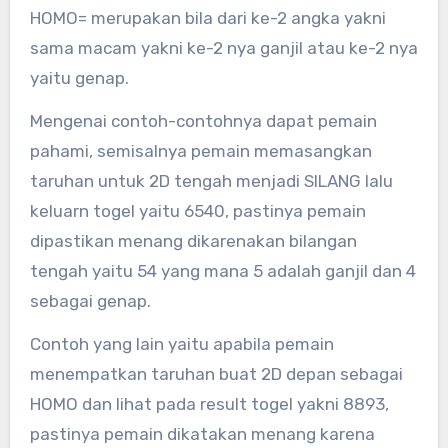
HOMO= merupakan bila dari ke-2 angka yakni
sama macam yakni ke-2 nya ganjil atau ke-2 nya
yaitu genap.
Mengenai contoh-contohnya dapat pemain
pahami, semisalnya pemain memasangkan
taruhan untuk 2D tengah menjadi SILANG lalu
keluarn togel yaitu 6540, pastinya pemain
dipastikan menang dikarenakan bilangan
tengah yaitu 54 yang mana 5 adalah ganjil dan 4
sebagai genap.
Contoh yang lain yaitu apabila pemain
menempatkan taruhan buat 2D depan sebagai
HOMO dan lihat pada result togel yakni 8893,
pastinya pemain dikatakan menang karena