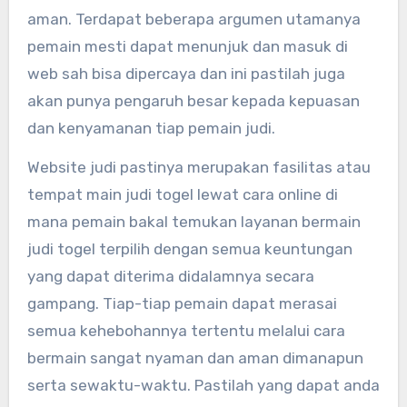
aman. Terdapat beberapa argumen utamanya
pemain mesti dapat menunjuk dan masuk di
web sah bisa dipercaya dan ini pastilah juga
akan punya pengaruh besar kepada kepuasan
dan kenyamanan tiap pemain judi.
Website judi pastinya merupakan fasilitas atau
tempat main judi togel lewat cara online di
mana pemain bakal temukan layanan bermain
judi togel terpilih dengan semua keuntungan
yang dapat diterima didalamnya secara
gampang. Tiap-tiap pemain dapat merasai
semua kehebohannya tertentu melalui cara
bermain sangat nyaman dan aman dimanapun
serta sewaktu-waktu. Pastilah yang dapat anda