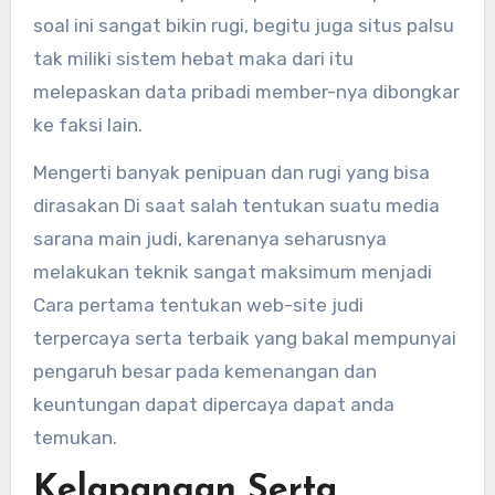
soal ini sangat bikin rugi, begitu juga situs palsu
tak miliki sistem hebat maka dari itu
melepaskan data pribadi member-nya dibongkar
ke faksi lain.
Mengerti banyak penipuan dan rugi yang bisa
dirasakan Di saat salah tentukan suatu media
sarana main judi, karenanya seharusnya
melakukan teknik sangat maksimum menjadi
Cara pertama tentukan web-site judi
terpercaya serta terbaik yang bakal mempunyai
pengaruh besar pada kemenangan dan
keuntungan dapat dipercaya dapat anda
temukan.
Kelapangan Serta