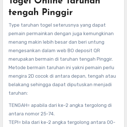
Togel Online Taruhan
tengah Pinggir
Type taruhan togel seterusnya yang dapat
pemain permainkan dengan juga kemungkinan
menang makin lebih besar dan beri untung
mengesankan dalam web BO deposit QR
merupakan bermain di taruhan tengah Pinggir.
Metode bermain taruhan ini yakni pemain perlu
mengira 2D cocok di antara depan, tengah atau
belakang sehingga dapat diputuskan menjadi
taruhan:
TENGAH= apabila dari ke-2 angka tergolong di
antara nomor 25-74.
TEPI= bila dari ke-2 angka tergolong antara 00-