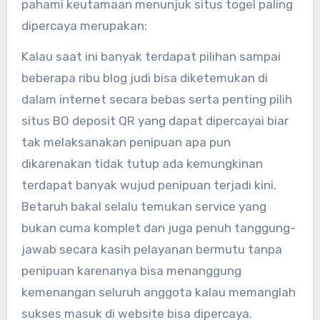
pahami keutamaan menunjuk situs togel paling
dipercaya merupakan:
Kalau saat ini banyak terdapat pilihan sampai
beberapa ribu blog judi bisa diketemukan di
dalam internet secara bebas serta penting pilih
situs BO deposit QR yang dapat dipercayai biar
tak melaksanakan penipuan apa pun
dikarenakan tidak tutup ada kemungkinan
terdapat banyak wujud penipuan terjadi kini.
Betaruh bakal selalu temukan service yang
bukan cuma komplet dan juga penuh tanggung-
jawab secara kasih pelayanan bermutu tanpa
penipuan karenanya bisa menanggung
kemenangan seluruh anggota kalau memanglah
sukses masuk di website bisa dipercaya.