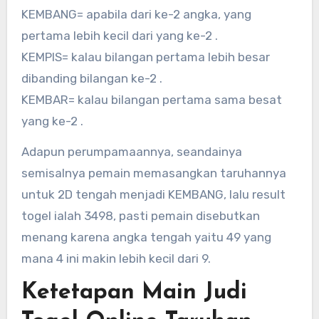
KEMBANG= apabila dari ke-2 angka, yang
pertama lebih kecil dari yang ke-2 .
KEMPIS= kalau bilangan pertama lebih besar
dibanding bilangan ke-2 .
KEMBAR= kalau bilangan pertama sama besat
yang ke-2 .
Adapun perumpamaannya, seandainya
semisalnya pemain memasangkan taruhannya
untuk 2D tengah menjadi KEMBANG, lalu result
togel ialah 3498, pasti pemain disebutkan
menang karena angka tengah yaitu 49 yang
mana 4 ini makin lebih kecil dari 9.
Ketetapan Main Judi