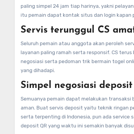
paling simpel 24 jam tiap harinya, yakni pelay
itu pemain dapat kontak situs dan login kapan 
Servis terunggul CS amat
Seluruh pemain atau anggota akan peroleh serv
layanan paling ramah serta responsif. CS terus
negosiasi serta pedoman trik bermain togel on
yang dihadapi.
Simpel negosiasi deposit
Semuanya pemain dapat melakukan transaksi bi
aman. Buat servis deposit yaitu teknik ringan
serta terpenting di Indonesia, pun ada service
deposit QR yang waktu ini semakin banyak dis