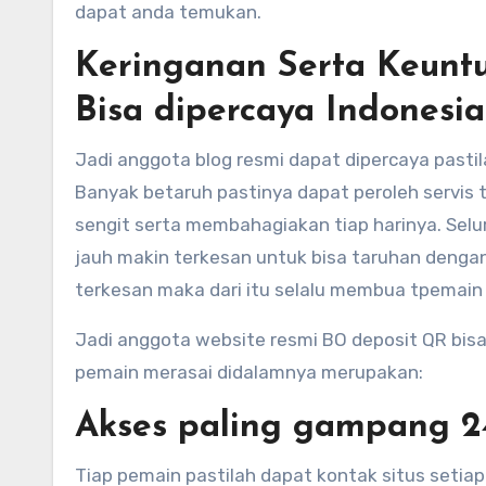
dapat anda temukan.
Keringanan Serta Keunt
Bisa dipercaya Indonesia
Jadi anggota blog resmi dapat dipercaya pastil
Banyak betaruh pastinya dapat peroleh servis 
sengit serta membahagiakan tiap harinya. Selu
jauh makin terkesan untuk bisa taruhan dengan 
terkesan maka dari itu selalu membua tpemain 
Jadi anggota website resmi BO deposit QR bisa
pemain merasai didalamnya merupakan:
Akses paling gampang 24
Tiap pemain pastilah dapat kontak situs setia