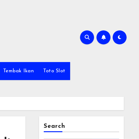
T
Tembak Ikan
Toto Slot
Search