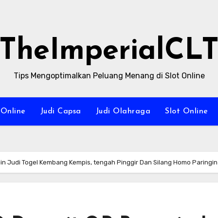
TheImperialCL
Tips Mengoptimalkan Peluang Menang di Slot Online
Online
Judi Capsa
Judi Olahraga
Slot Online
in Judi Togel Kembang Kempis, tengah Pinggir Dan Silang Homo Paringin