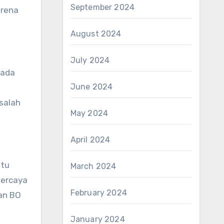
September 2024
arena
August 2024
July 2024
 ada
June 2024
salah
May 2024
April 2024
itu
March 2024
percaya
February 2024
nan BO
January 2024