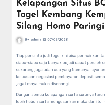
Kelapangan Situs B
Togel Kembang Kemp
Silang Homo Paring
By
admin
07/05/2023
Tiap pencinta judi togel kini bisa permainkan taruhan menarik dan beri keuntungan dengan layanan on-line.
siapa-siapa saja banyak pejudi dapat peroleh s
sekarang juga udah ada yang Namanya layanan 
keluasaan negosiasi pembayaran deposit semaki
jagat maya makin disenangi.
Dengan semua kelapangan serta serunya taruha
lebih heboh serta mengesankan maka dari itu 