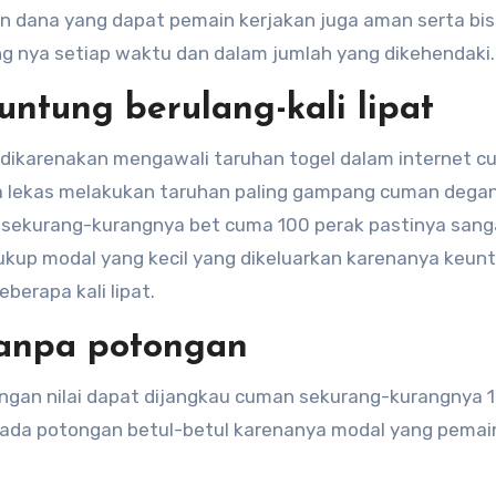
an dana yang dapat pemain kerjakan juga aman serta bi
ng nya setiap waktu dan dalam jumlah yang dikehendaki.
untung berulang-kali lipat
n dikarenakan mengawali taruhan togel dalam internet 
a lekas melakukan taruhan paling gampang cuman dega
 sekurang-kurangnya bet cuma 100 perak pastinya sang
Cukup modal yang kecil yang dikeluarkan karenanya keun
berapa kali lipat.
tanpa potongan
an nilai dapat dijangkau cuman sekurang-kurangnya 1
k ada potongan betul-betul karenanya modal yang pemai