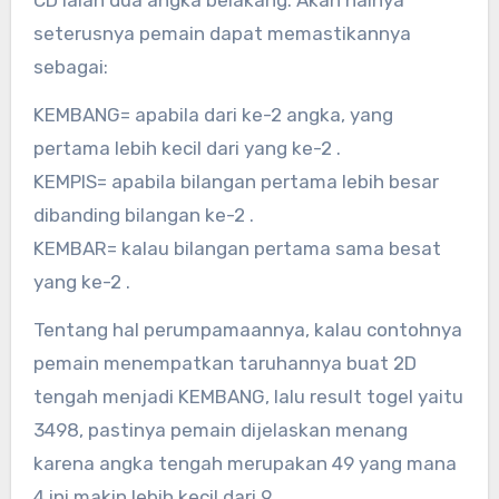
CD ialah dua angka belakang. Akan halnya
seterusnya pemain dapat memastikannya
sebagai:
KEMBANG= apabila dari ke-2 angka, yang
pertama lebih kecil dari yang ke-2 .
KEMPIS= apabila bilangan pertama lebih besar
dibanding bilangan ke-2 .
KEMBAR= kalau bilangan pertama sama besat
yang ke-2 .
Tentang hal perumpamaannya, kalau contohnya
pemain menempatkan taruhannya buat 2D
tengah menjadi KEMBANG, lalu result togel yaitu
3498, pastinya pemain dijelaskan menang
karena angka tengah merupakan 49 yang mana
4 ini makin lebih kecil dari 9.