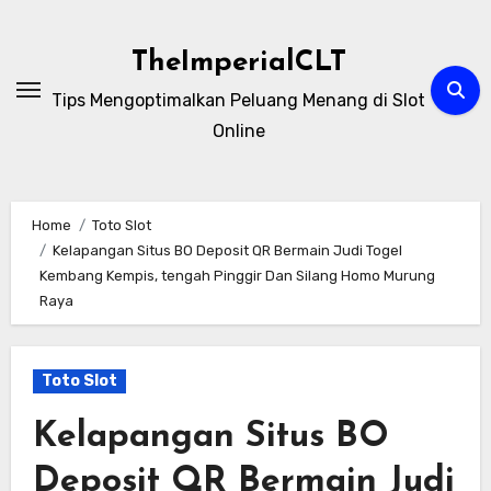
Skip
to
TheImperialCLT
content
Tips Mengoptimalkan Peluang Menang di Slot
Online
Home
Toto Slot
Kelapangan Situs BO Deposit QR Bermain Judi Togel
Kembang Kempis, tengah Pinggir Dan Silang Homo Murung
Raya
Toto Slot
Kelapangan Situs BO
Deposit QR Bermain Judi