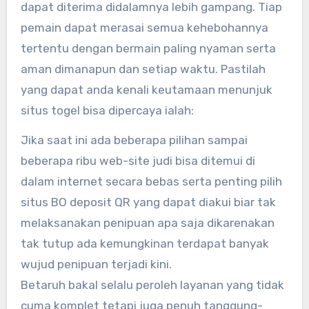
dapat diterima didalamnya lebih gampang. Tiap
pemain dapat merasai semua kehebohannya
tertentu dengan bermain paling nyaman serta
aman dimanapun dan setiap waktu. Pastilah
yang dapat anda kenali keutamaan menunjuk
situs togel bisa dipercaya ialah:
Jika saat ini ada beberapa pilihan sampai
beberapa ribu web-site judi bisa ditemui di
dalam internet secara bebas serta penting pilih
situs BO deposit QR yang dapat diakui biar tak
melaksanakan penipuan apa saja dikarenakan
tak tutup ada kemungkinan terdapat banyak
wujud penipuan terjadi kini.
Betaruh bakal selalu peroleh layanan yang tidak
cuma komplet tetapi juga penuh tanggung-