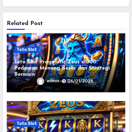
Related Post
Toto Slot
Toto Slot Pragmatic Zeus x1000:
Pedoman Menang Besar dan Strategi
Bermain
admin
06/01/2026
Toto Slot