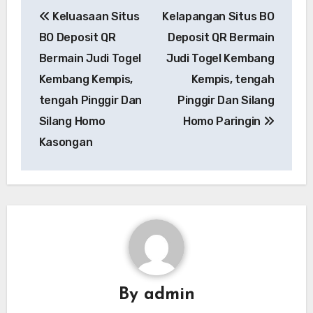
Post
Keluasaan Situs
Kelapangan Situs BO
navigation
BO Deposit QR
Deposit QR Bermain
Bermain Judi Togel
Judi Togel Kembang
Kembang Kempis,
Kempis, tengah
tengah Pinggir Dan
Pinggir Dan Silang
Silang Homo
Homo Paringin
Kasongan
By
admin