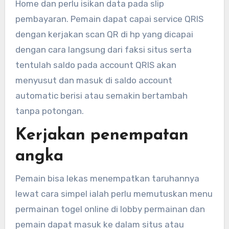
Home dan perlu isikan data pada slip
pembayaran. Pemain dapat capai service QRIS
dengan kerjakan scan QR di hp yang dicapai
dengan cara langsung dari faksi situs serta
tentulah saldo pada account QRIS akan
menyusut dan masuk di saldo account
automatic berisi atau semakin bertambah
tanpa potongan.
Kerjakan penempatan
angka
Pemain bisa lekas menempatkan taruhannya
lewat cara simpel ialah perlu memutuskan menu
permainan togel online di lobby permainan dan
pemain dapat masuk ke dalam situs atau