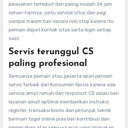
pelayanan terhebat dan paling mudah 24 jam
sehari-harinya, yaitu service situs dari pagi
sampai malam hari secara non stop karena itu
pemain dapat kontak situs serta login setiap
saat.
Servis terunggul CS
paling profesional
Semuanya pemain atau peserta akan peroleh
servis terbaik dari Konsumen Servis karena ada
service amat ramah dan responsif. CS selalu beri
layanan amat optimal memberikan instruksi
register, transaksi bisnis dan petunjuk teknik
bermain togel online pula beri kontribusi dan
pemecahan atas semua kasus yang dirasakan.