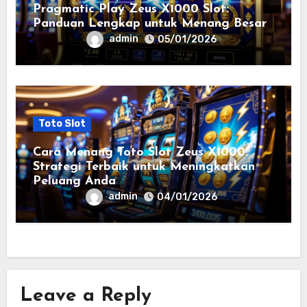
Pragmatic Play Zeus X1000 Slot:
Panduan Lengkap untuk Menang Besar
admin
05/01/2026
Toto Slot
Cara Menang Toto Slot Zeus X1000:
Strategi Terbaik untuk Meningkatkan
Peluang Anda
admin
04/01/2026
Leave a Reply