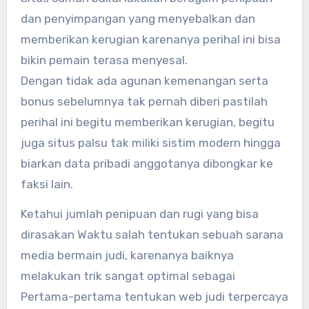
dan penyimpangan yang menyebalkan dan
memberikan kerugian karenanya perihal ini bisa
bikin pemain terasa menyesal.
Dengan tidak ada agunan kemenangan serta
bonus sebelumnya tak pernah diberi pastilah
perihal ini begitu memberikan kerugian, begitu
juga situs palsu tak miliki sistim modern hingga
biarkan data pribadi anggotanya dibongkar ke
faksi lain.
Ketahui jumlah penipuan dan rugi yang bisa
dirasakan Waktu salah tentukan sebuah sarana
media bermain judi, karenanya baiknya
melakukan trik sangat optimal sebagai
Pertama-pertama tentukan web judi terpercaya