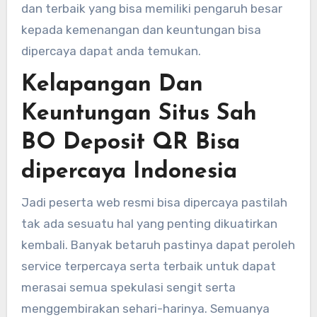
dan terbaik yang bisa memiliki pengaruh besar
kepada kemenangan dan keuntungan bisa
dipercaya dapat anda temukan.
Kelapangan Dan
Keuntungan Situs Sah
BO Deposit QR Bisa
dipercaya Indonesia
Jadi peserta web resmi bisa dipercaya pastilah
tak ada sesuatu hal yang penting dikuatirkan
kembali. Banyak betaruh pastinya dapat peroleh
service terpercaya serta terbaik untuk dapat
merasai semua spekulasi sengit serta
menggembirakan sehari-harinya. Semuanya