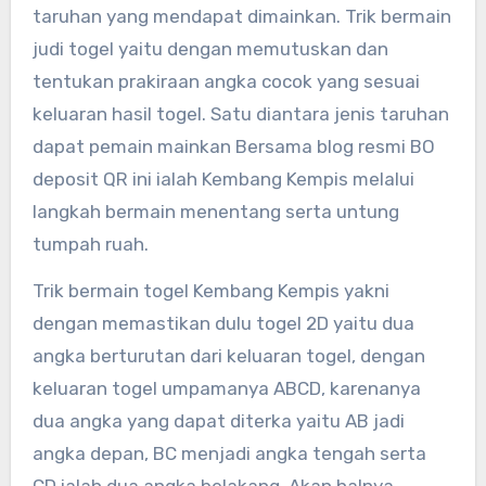
taruhan yang mendapat dimainkan. Trik bermain
judi togel yaitu dengan memutuskan dan
tentukan prakiraan angka cocok yang sesuai
keluaran hasil togel. Satu diantara jenis taruhan
dapat pemain mainkan Bersama blog resmi BO
deposit QR ini ialah Kembang Kempis melalui
langkah bermain menentang serta untung
tumpah ruah.
Trik bermain togel Kembang Kempis yakni
dengan memastikan dulu togel 2D yaitu dua
angka berturutan dari keluaran togel, dengan
keluaran togel umpamanya ABCD, karenanya
dua angka yang dapat diterka yaitu AB jadi
angka depan, BC menjadi angka tengah serta