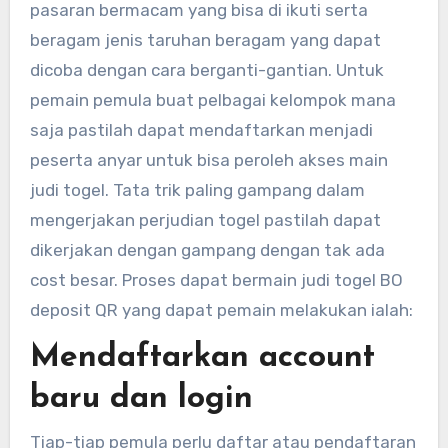
pasaran bermacam yang bisa di ikuti serta
beragam jenis taruhan beragam yang dapat
dicoba dengan cara berganti-gantian. Untuk
pemain pemula buat pelbagai kelompok mana
saja pastilah dapat mendaftarkan menjadi
peserta anyar untuk bisa peroleh akses main
judi togel. Tata trik paling gampang dalam
mengerjakan perjudian togel pastilah dapat
dikerjakan dengan gampang dengan tak ada
cost besar. Proses dapat bermain judi togel BO
deposit QR yang dapat pemain melakukan ialah:
Mendaftarkan account
baru dan login
Tiap-tiap pemula perlu daftar atau pendaftaran