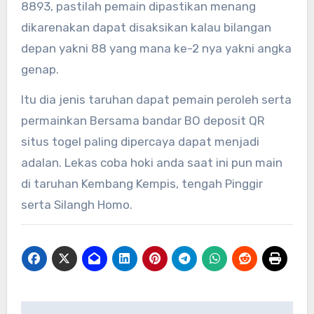
8893, pastilah pemain dipastikan menang
dikarenakan dapat disaksikan kalau bilangan
depan yakni 88 yang mana ke-2 nya yakni angka
genap.
Itu dia jenis taruhan dapat pemain peroleh serta
permainkan Bersama bandar BO deposit QR
situs togel paling dipercaya dapat menjadi
adalan. Lekas coba hoki anda saat ini pun main
di taruhan Kembang Kempis, tengah Pinggir
serta Silangh Homo.