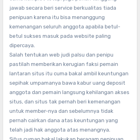
jawab secara beri service berkualitas tiada
penipuan karena itu bisa menanggung
kemenangan seluruh anggota apabila betul-
betul sukses masuk pada website paling
dipercaya.
Salah tentukan web judi palsu dan penipu
pastilah memberikan kerugian faksi pemain
lantaran situs itu cuma bakal ambil keuntungan
sepihak umpamanya bawa kabur uang deposit
anggota dan pemain langsung kehilangan akses
situs, dan situs tak pernah beri kemenangan
untuk member-nya dan sebelumnya tidak
pernah cairkan dana atas keuntungan yang
telah jadi hak anggota atas menangnya.
Situs cuman bakal lakukan beragam penipuan