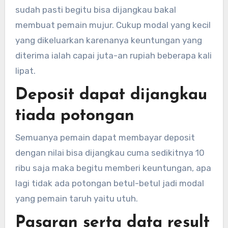
sudah pasti begitu bisa dijangkau bakal
membuat pemain mujur. Cukup modal yang kecil
yang dikeluarkan karenanya keuntungan yang
diterima ialah capai juta-an rupiah beberapa kali
lipat.
Deposit dapat dijangkau
tiada potongan
Semuanya pemain dapat membayar deposit
dengan nilai bisa dijangkau cuma sedikitnya 10
ribu saja maka begitu memberi keuntungan, apa
lagi tidak ada potongan betul-betul jadi modal
yang pemain taruh yaitu utuh.
Pasaran serta data result