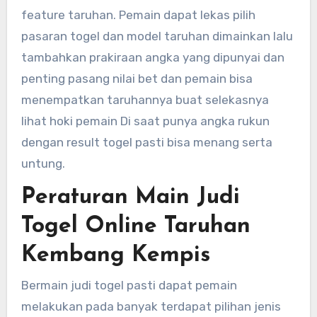
feature taruhan. Pemain dapat lekas pilih
pasaran togel dan model taruhan dimainkan lalu
tambahkan prakiraan angka yang dipunyai dan
penting pasang nilai bet dan pemain bisa
menempatkan taruhannya buat selekasnya
lihat hoki pemain Di saat punya angka rukun
dengan result togel pasti bisa menang serta
untung.
Peraturan Main Judi
Togel Online Taruhan
Kembang Kempis
Bermain judi togel pasti dapat pemain
melakukan pada banyak terdapat pilihan jenis