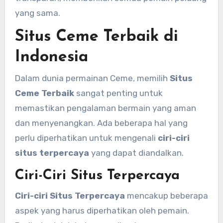
yang sama.
Situs Ceme Terbaik di
Indonesia
Dalam dunia permainan Ceme, memilih
Situs
Ceme Terbaik
sangat penting untuk
memastikan pengalaman bermain yang aman
dan menyenangkan. Ada beberapa hal yang
perlu diperhatikan untuk mengenali
ciri-ciri
situs terpercaya
yang dapat diandalkan.
Ciri-Ciri Situs Terpercaya
Ciri-ciri Situs Terpercaya
mencakup beberapa
aspek yang harus diperhatikan oleh pemain.