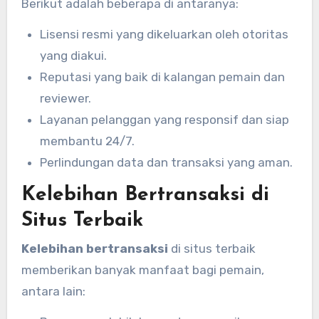
Berikut adalah beberapa di antaranya:
Lisensi resmi yang dikeluarkan oleh otoritas
yang diakui.
Reputasi yang baik di kalangan pemain dan
reviewer.
Layanan pelanggan yang responsif dan siap
membantu 24/7.
Perlindungan data dan transaksi yang aman.
Kelebihan Bertransaksi di
Situs Terbaik
Kelebihan bertransaksi
di situs terbaik
memberikan banyak manfaat bagi pemain,
antara lain: