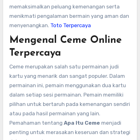
memaksimalkan peluang kemenangan serta
menikmati pengalaman bermain yang aman dan
menyenangkan.
Toto Terpercaya
Mengenal Ceme Online
Terpercaya
Ceme merupakan salah satu permainan judi
kartu yang menarik dan sangat populer. Dalam
permainan ini, pemain menggunakan dua kartu
dalam setiap sesi permainan. Pemain memiliki
pilihan untuk bertaruh pada kemenangan sendiri
atau pada hasil permainan yang lain.
Pemahaman tentang
Apa Itu Ceme
menjadi
penting untuk merasakan keseruan dan strategi