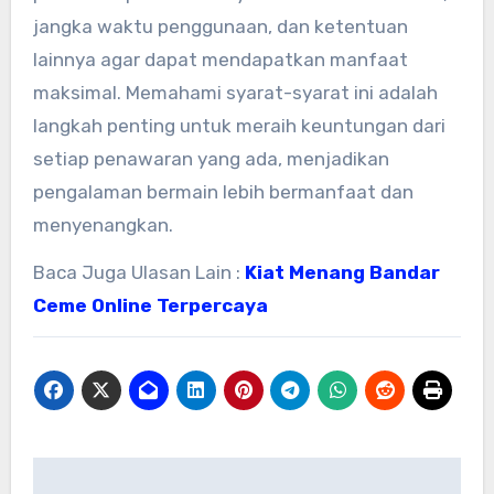
jangka waktu penggunaan, dan ketentuan
lainnya agar dapat mendapatkan manfaat
maksimal. Memahami syarat-syarat ini adalah
langkah penting untuk meraih keuntungan dari
setiap penawaran yang ada, menjadikan
pengalaman bermain lebih bermanfaat dan
menyenangkan.
Baca Juga Ulasan Lain :
Kiat Menang Bandar
Ceme Online Terpercaya
Post