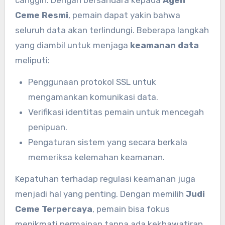
Ceme Resmi
, pemain dapat yakin bahwa
seluruh data akan terlindungi. Beberapa langkah
yang diambil untuk menjaga
keamanan data
meliputi:
Penggunaan protokol SSL untuk
mengamankan komunikasi data.
Verifikasi identitas pemain untuk mencegah
penipuan.
Pengaturan sistem yang secara berkala
memeriksa kelemahan keamanan.
Kepatuhan terhadap regulasi keamanan juga
menjadi hal yang penting. Dengan memilih
Judi
Ceme Terpercaya
, pemain bisa fokus
menikmati permainan tanpa ada kekhawatiran