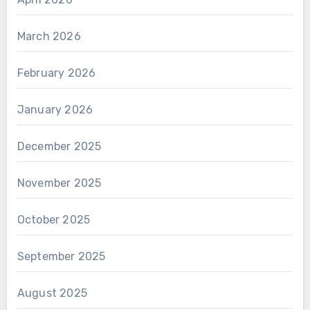
March 2026
February 2026
January 2026
December 2025
November 2025
October 2025
September 2025
August 2025