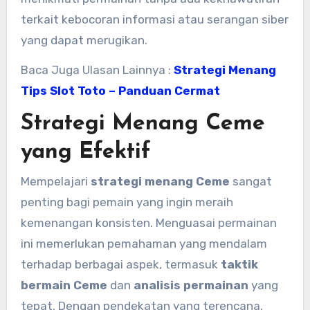
terkait kebocoran informasi atau serangan siber
yang dapat merugikan.
Baca Juga Ulasan Lainnya :
Strategi Menang
Tips Slot Toto – Panduan Cermat
Strategi Menang Ceme
yang Efektif
Mempelajari
strategi menang Ceme
sangat
penting bagi pemain yang ingin meraih
kemenangan konsisten. Menguasai permainan
ini memerlukan pemahaman yang mendalam
terhadap berbagai aspek, termasuk
taktik
bermain Ceme
dan
analisis permainan
yang
tepat. Dengan pendekatan yang terencana,