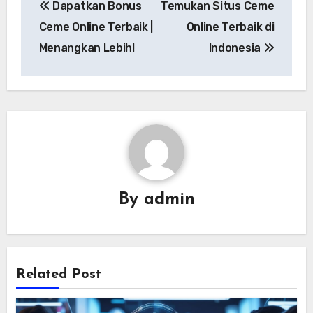
Dapatkan Bonus
Temukan Situs Ceme
navigation
Ceme Online Terbaik |
Online Terbaik di
Menangkan Lebih!
Indonesia
By
admin
Related Post