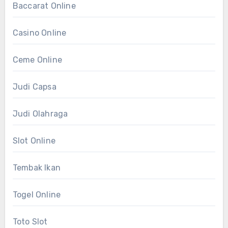
Baccarat Online
Casino Online
Ceme Online
Judi Capsa
Judi Olahraga
Slot Online
Tembak Ikan
Togel Online
Toto Slot