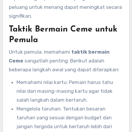
peluang untuk menang dapat meningkat secara
signifikan.
Taktik Bermain Ceme untuk
Pemula
Untuk pemula, memahami
taktik bermain
Ceme
sangatlah penting. Berikut adalah
beberapa langkah awal yang dapat diterapkan:
Memahami nilai kartu: Pemain harus tahu
nilai dari masing-masing kartu agar tidak
salah langkah dalam bertaruh.
Mengelola taruhan: Tentukan besaran
taruhan yang sesuai dengan budget dan
jangan tergoda untuk bertaruh lebih dari