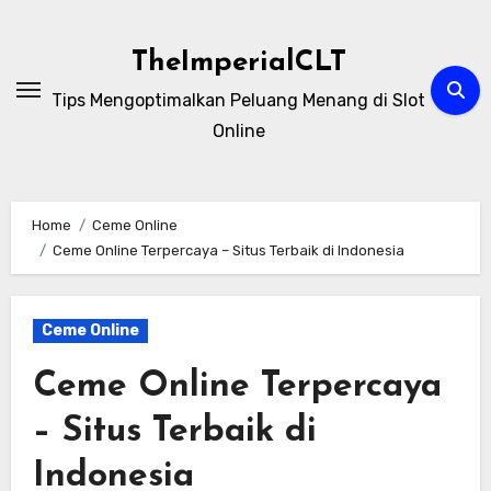
Skip
to
TheImperialCLT
content
Tips Mengoptimalkan Peluang Menang di Slot
Online
Home
Ceme Online
Ceme Online Terpercaya – Situs Terbaik di Indonesia
Ceme Online
Ceme Online Terpercaya
– Situs Terbaik di
Indonesia