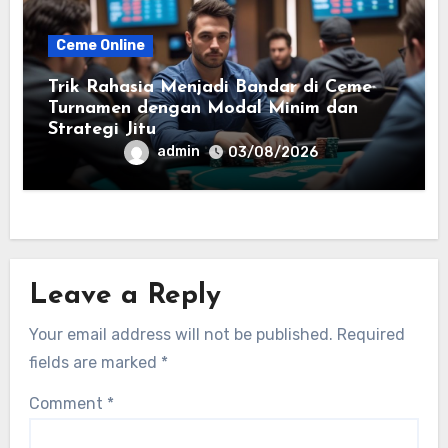
Ceme Online
Trik Rahasia Menjadi Bandar di Ceme
Turnamen dengan Modal Minim dan
Strategi Jitu
admin
03/08/2026
Leave a Reply
Your email address will not be published.
Required
fields are marked
*
Comment
*