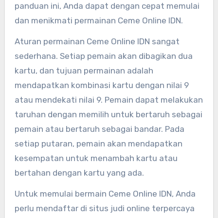
panduan ini, Anda dapat dengan cepat memulai
dan menikmati permainan Ceme Online IDN.
Aturan permainan Ceme Online IDN sangat
sederhana. Setiap pemain akan dibagikan dua
kartu, dan tujuan permainan adalah
mendapatkan kombinasi kartu dengan nilai 9
atau mendekati nilai 9. Pemain dapat melakukan
taruhan dengan memilih untuk bertaruh sebagai
pemain atau bertaruh sebagai bandar. Pada
setiap putaran, pemain akan mendapatkan
kesempatan untuk menambah kartu atau
bertahan dengan kartu yang ada.
Untuk memulai bermain Ceme Online IDN, Anda
perlu mendaftar di situs judi online terpercaya