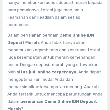
hanya memberikan bonus deposit murah kepada
para pemainnya, tetapi juga menjamin
keamanan dan keadilan dalam setiap
permainan.
Dalam perjalanan bermain
Ceme Online IDN
Deposit Murah
, Anda tidak hanya akan
menemukan kegembiraan dan keseruan, tetapi
juga kesempatan untuk meraih kemenangan
besar. Dengan deposit murah yang ditawarkan
oleh
situs judi online terpercaya
, Anda dapat
mengoptimalkan modal Anda dan
memaksimalkan kesempatan menang. Apakah
Anda tertarik untuk mencoba peruntungan Anda
dalam
permainan Ceme Online IDN Deposit
Murah
?