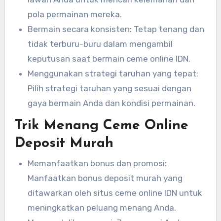
pola permainan mereka.
Bermain secara konsisten: Tetap tenang dan
tidak terburu-buru dalam mengambil
keputusan saat bermain ceme online IDN.
Menggunakan strategi taruhan yang tepat:
Pilih strategi taruhan yang sesuai dengan
gaya bermain Anda dan kondisi permainan.
Trik Menang Ceme Online
Deposit Murah
Memanfaatkan bonus dan promosi:
Manfaatkan bonus deposit murah yang
ditawarkan oleh situs ceme online IDN untuk
meningkatkan peluang menang Anda.