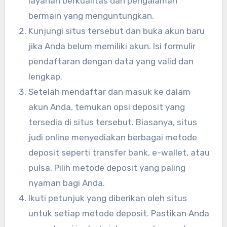
layanan berkualitas dan pengalaman
bermain yang menguntungkan.
Kunjungi situs tersebut dan buka akun baru
jika Anda belum memiliki akun. Isi formulir
pendaftaran dengan data yang valid dan
lengkap.
Setelah mendaftar dan masuk ke dalam
akun Anda, temukan opsi deposit yang
tersedia di situs tersebut. Biasanya, situs
judi online menyediakan berbagai metode
deposit seperti transfer bank, e-wallet, atau
pulsa. Pilih metode deposit yang paling
nyaman bagi Anda.
Ikuti petunjuk yang diberikan oleh situs
untuk setiap metode deposit. Pastikan Anda