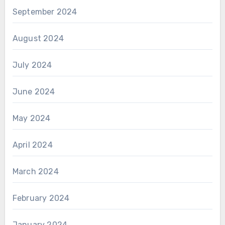
September 2024
August 2024
July 2024
June 2024
May 2024
April 2024
March 2024
February 2024
January 2024