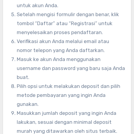
untuk akun Anda.
Setelah mengisi formulir dengan benar, klik
tombol “Daftar” atau “Registrasi” untuk
menyelesaikan proses pendaftaran.
Verifikasi akun Anda melalui email atau
nomor telepon yang Anda daftarkan.
Masuk ke akun Anda menggunakan
username dan password yang baru saja Anda
buat.
Pilih opsi untuk melakukan deposit dan pilih
metode pembayaran yang ingin Anda
gunakan.
Masukkan jumlah deposit yang ingin Anda
lakukan, sesuai dengan minimal deposit
murah yang ditawarkan oleh situs terbaik.