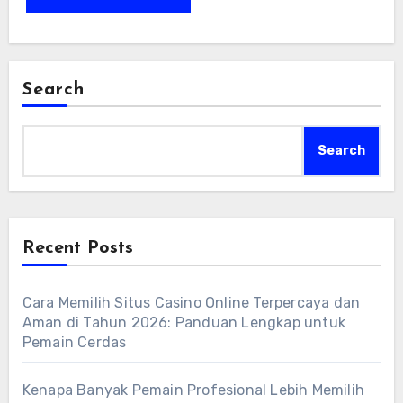
Search
Search
Recent Posts
Cara Memilih Situs Casino Online Terpercaya dan
Aman di Tahun 2026: Panduan Lengkap untuk
Pemain Cerdas
Kenapa Banyak Pemain Profesional Lebih Memilih