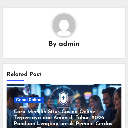
By
admin
Related Post
Ceme Online
Cara Memilih Situs Casino Online
Terpercaya dan Aman di Tahun 2026:
Panduan Lengkap untuk Pemain Cerdas