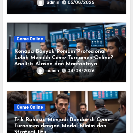
admin
05/08/2026
Ceme Online
Kenapa Banyak Pemain Profesional
Lebih Memilih Ceme Turnamen Online?
Analisis Alasan dan Manfaatnya
admin
04/08/2026
Ceme Online
Trik Rahasia Menjadi Bandar di Ceme
Turnamen dengan Modal Minim dan
Strategi Jitu