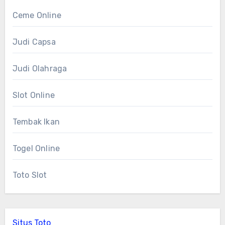
Ceme Online
Judi Capsa
Judi Olahraga
Slot Online
Tembak Ikan
Togel Online
Toto Slot
Situs Toto