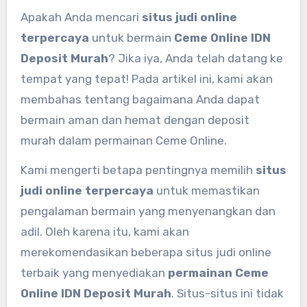
Apakah Anda mencari
situs judi online
terpercaya
untuk bermain
Ceme Online IDN
Deposit Murah
? Jika iya, Anda telah datang ke
tempat yang tepat! Pada artikel ini, kami akan
membahas tentang bagaimana Anda dapat
bermain aman dan hemat dengan deposit
murah dalam permainan Ceme Online.
Kami mengerti betapa pentingnya memilih
situs
judi online terpercaya
untuk memastikan
pengalaman bermain yang menyenangkan dan
adil. Oleh karena itu, kami akan
merekomendasikan beberapa situs judi online
terbaik yang menyediakan
permainan Ceme
Online IDN Deposit Murah
. Situs-situs ini tidak