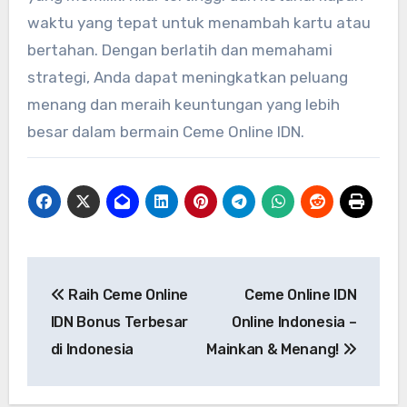
waktu yang tepat untuk menambah kartu atau
bertahan. Dengan berlatih dan memahami
strategi, Anda dapat meningkatkan peluang
menang dan meraih keuntungan yang lebih
besar dalam bermain Ceme Online IDN.
Post
Raih Ceme Online
Ceme Online IDN
navigation
IDN Bonus Terbesar
Online Indonesia –
di Indonesia
Mainkan & Menang!