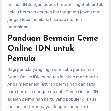
online IDN dengan deposit murah. Ingatlah untuk
selalu bermain dengan bertanggung jawab dan
jangan lupa menikmati setiap momen
permainan.
Panduan Bermain Ceme
Online IDN untuk
Pemula
Bagi pemula yang ingin mencoba permainan
Ceme Online IDN, panduan ini akan membantu
Anda memahami aturan permainan dan tata
cara bermain dengan mudah. Ceme Online IDN
adalah permainan kartu yang populer di situs
judi online terpercaya. Dengan mengikuti