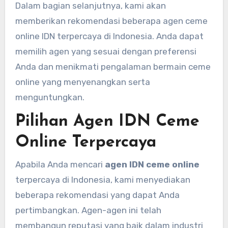
Dalam bagian selanjutnya, kami akan
memberikan rekomendasi beberapa agen ceme
online IDN terpercaya di Indonesia. Anda dapat
memilih agen yang sesuai dengan preferensi
Anda dan menikmati pengalaman bermain ceme
online yang menyenangkan serta
menguntungkan.
Pilihan Agen IDN Ceme
Online Terpercaya
Apabila Anda mencari
agen IDN ceme online
terpercaya di Indonesia, kami menyediakan
beberapa rekomendasi yang dapat Anda
pertimbangkan. Agen-agen ini telah
membangun reputasi yang baik dalam industri