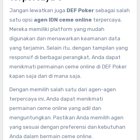
Jangan lewatkan juga
DEF Poker
sebagai salah
satu opsi
agen IDN ceme online
terpercaya.
Mereka memiliki platform yang mudah
digunakan dan menawarkan keamanan data
yang terjamin. Selain itu, dengan tampilan yang
responsif di berbagai perangkat, Anda dapat
menikmati permainan ceme online di DEF Poker
kapan saja dan di mana saja.
Dengan memilih salah satu dari agen-agen
terpercaya ini, Anda dapat menikmati
permainan ceme online yang adil dan
menguntungkan. Pastikan Anda memilih agen
yang sesuai dengan preferensi dan kebutuhan
Anda dalam bermain ceme online.