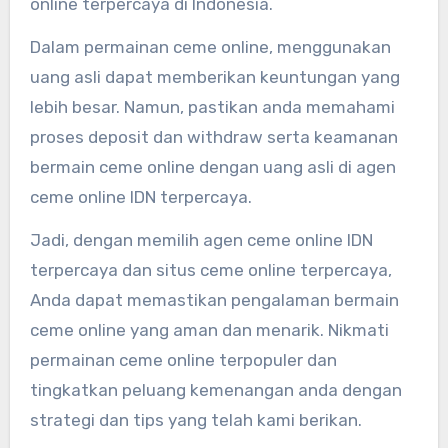
online terpercaya di Indonesia.
Dalam permainan ceme online, menggunakan
uang asli dapat memberikan keuntungan yang
lebih besar. Namun, pastikan anda memahami
proses deposit dan withdraw serta keamanan
bermain ceme online dengan uang asli di agen
ceme online IDN terpercaya.
Jadi, dengan memilih agen ceme online IDN
terpercaya dan situs ceme online terpercaya,
Anda dapat memastikan pengalaman bermain
ceme online yang aman dan menarik. Nikmati
permainan ceme online terpopuler dan
tingkatkan peluang kemenangan anda dengan
strategi dan tips yang telah kami berikan.