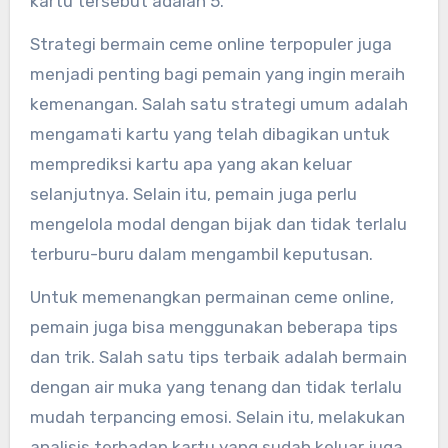
kartu tersebut adalah 5.
Strategi bermain ceme online terpopuler juga
menjadi penting bagi pemain yang ingin meraih
kemenangan. Salah satu strategi umum adalah
mengamati kartu yang telah dibagikan untuk
memprediksi kartu apa yang akan keluar
selanjutnya. Selain itu, pemain juga perlu
mengelola modal dengan bijak dan tidak terlalu
terburu-buru dalam mengambil keputusan.
Untuk memenangkan permainan ceme online,
pemain juga bisa menggunakan beberapa tips
dan trik. Salah satu tips terbaik adalah bermain
dengan air muka yang tenang dan tidak terlalu
mudah terpancing emosi. Selain itu, melakukan
analisis terhadap kartu yang sudah keluar juga