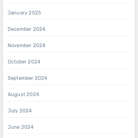
January 2025
December 2024
November 2024
October 2024
September 2024
August 2024
July 2024
June 2024