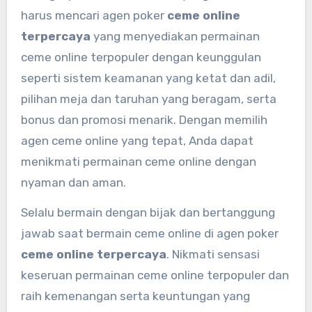
harus mencari agen poker
ceme online
terpercaya
yang menyediakan permainan
ceme online terpopuler dengan keunggulan
seperti sistem keamanan yang ketat dan adil,
pilihan meja dan taruhan yang beragam, serta
bonus dan promosi menarik. Dengan memilih
agen ceme online yang tepat, Anda dapat
menikmati permainan ceme online dengan
nyaman dan aman.
Selalu bermain dengan bijak dan bertanggung
jawab saat bermain ceme online di agen poker
ceme online terpercaya
. Nikmati sensasi
keseruan permainan ceme online terpopuler dan
raih kemenangan serta keuntungan yang