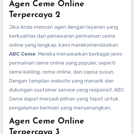
Agen Ceme Online
Terpercaya 2
Jika Anda mencari agen dengan layanan yang
berkualitas dan penawaran permainan ceme
online yang lengkap, kami merekomendasikan
ABC Ceme
. Mereka menawarkan berbagai jenis
permainan ceme online yang populer, seperti
ceme keliling, ceme online, dan capsa susun.
Dengan tampilan website yang menarik dan
dukungan customer service yang responsif, ABC
Ceme dapat menjadi pilihan yang tepat untuk
pengalaman bermain yang menyenangkan.
Agen Ceme Online
Terpercaya 3