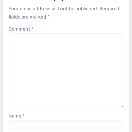
Your email address will not be published.
Required
fields are marked
*
Comment
*
Name
*