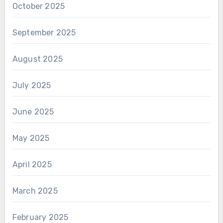
October 2025
September 2025
August 2025
July 2025
June 2025
May 2025
April 2025
March 2025
February 2025