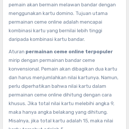
pemain akan bermain melawan bandar dengan
menggunakan kartu domino. Tujuan utama
permainan ceme online adalah mencapai
kombinasi kartu yang bernilai lebih tinggi
daripada kombinasi kartu bandar.
Aturan
permainan ceme online terpopuler
mirip dengan permainan bandar ceme
konvensional. Pemain akan dibagikan dua kartu
dan harus menjumlahkan nilai kartunya. Namun,
perlu diperhatikan bahwa nilai kartu dalam
permainan ceme online dihitung dengan cara
khusus. Jika total nilai kartu melebihi angka 9,
maka hanya angka belakang yang dihitung.
Misalnya, jika total kartu adalah 15, maka nilai