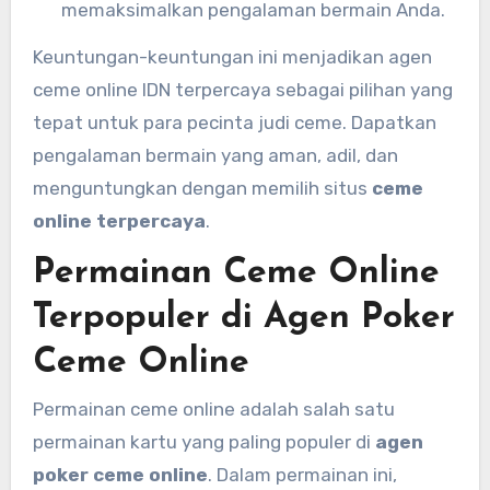
memaksimalkan pengalaman bermain Anda.
Keuntungan-keuntungan ini menjadikan agen
ceme online IDN terpercaya sebagai pilihan yang
tepat untuk para pecinta judi ceme. Dapatkan
pengalaman bermain yang aman, adil, dan
menguntungkan dengan memilih situs
ceme
online terpercaya
.
Permainan Ceme Online
Terpopuler di Agen Poker
Ceme Online
Permainan ceme online adalah salah satu
permainan kartu yang paling populer di
agen
poker ceme online
. Dalam permainan ini,