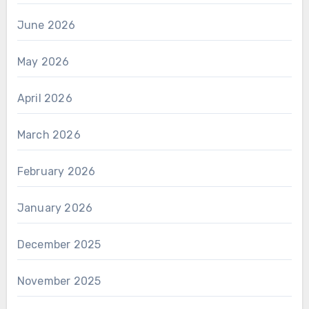
June 2026
May 2026
April 2026
March 2026
February 2026
January 2026
December 2025
November 2025