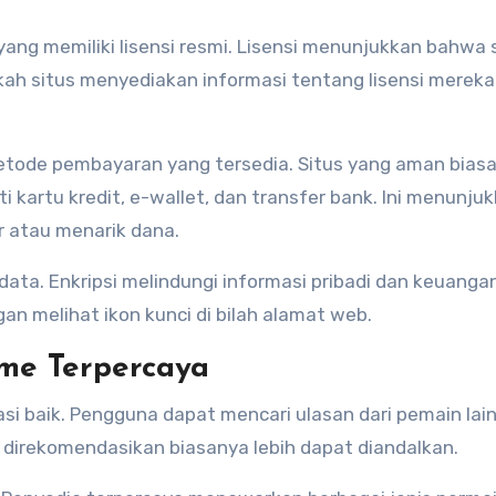
ang memiliki lisensi resmi. Lisensi menunjukkan bahwa 
akah situs menyediakan informasi tentang lisensi mereka
etode pembayaran yang tersedia. Situs yang aman bias
kartu kredit, e-wallet, dan transfer bank. Ini menunju
 atau menarik dana.
ata. Enkripsi melindungi informasi pribadi dan keuangan
n melihat ikon kunci di bilah alamat web.
me Terpercaya
si baik. Pengguna dapat mencari ulasan dari pemain lai
 direkomendasikan biasanya lebih dapat diandalkan.