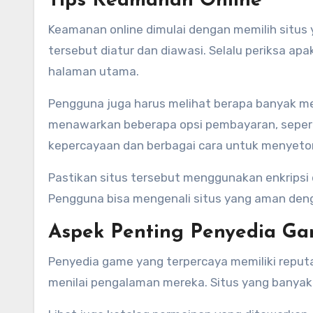
Tips Keamanan Online
Keamanan online dimulai dengan memilih situs y
tersebut diatur dan diawasi. Selalu periksa ap
halaman utama.
Pengguna juga harus melihat berapa banyak m
menawarkan beberapa opsi pembayaran, seperti 
kepercayaan dan berbagai cara untuk menyetor
Pastikan situs tersebut menggunakan enkripsi d
Pengguna bisa mengenali situs yang aman denga
Aspek Penting Penyedia Ga
Penyedia game yang terpercaya memiliki reputa
menilai pengalaman mereka. Situs yang banyak