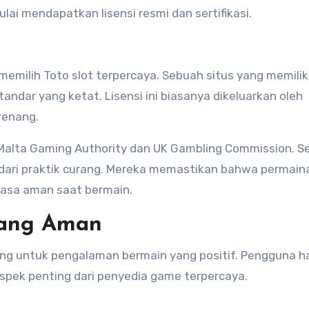
lai mendapatkan lisensi resmi dan sertifikasi.
emilih Toto slot terpercaya. Sebuah situs yang memiliki
dar yang ketat. Lisensi ini biasanya dikeluarkan oleh
wenang.
i Malta Gaming Authority dan UK Gambling Commission. Sel
ari praktik curang. Mereka memastikan bahwa permaina
rasa aman saat bermain.
 yang Aman
ing untuk pengalaman bermain yang positif. Pengguna h
pek penting dari penyedia game terpercaya.