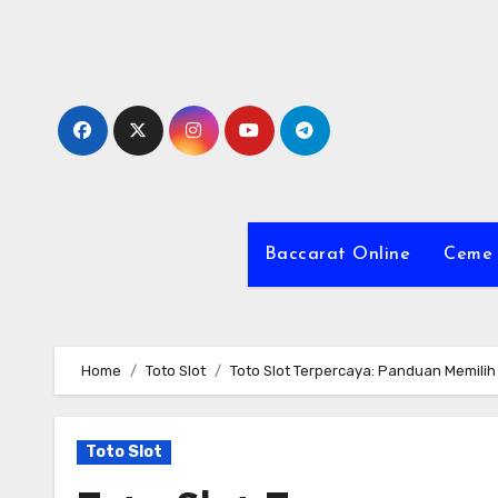
Skip
to
content
Baccarat Online
Ceme 
Home
Toto Slot
Toto Slot Terpercaya: Panduan Memili
Toto Slot