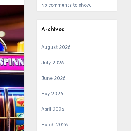
No comments to show.
Archives
August 2026
July 2026
June 2026
May 2026
April 2026
March 2026