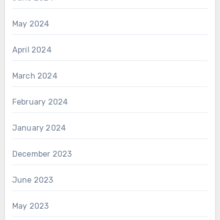
May 2024
April 2024
March 2024
February 2024
January 2024
December 2023
June 2023
May 2023