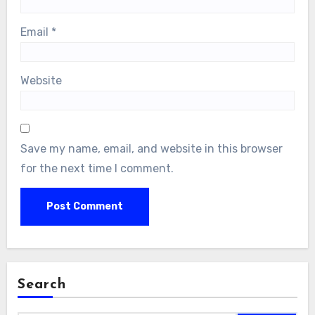
Email
*
Website
Save my name, email, and website in this browser
for the next time I comment.
Search