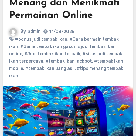
Menang dan Menikmati
Permainan Online
By
admin
11/03/2025
#bonus judi tembak ikan
,
#Cara bermain tembak
ikan
,
#Game tembak ikan gacor
,
#judi tembak ikan
online
,
#Judi tembak ikan terbaik
,
#situs judi tembak
ikan terpercaya
,
#tembak ikan jackpot
,
#tembak ikan
mobile
,
#tembak ikan uang asli
,
#tips menang tembak
ikan