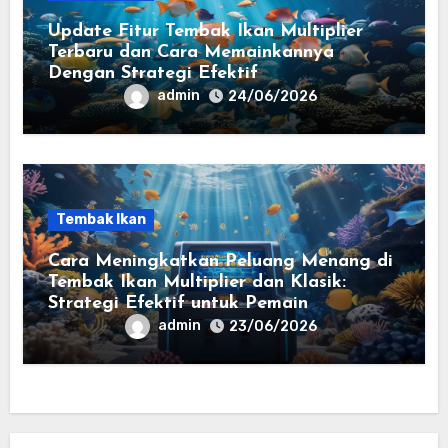
Update Fitur Tembak Ikan Multiplier
Terbaru dan Cara Memainkannya
Dengan Strategi Efektif
admin
24/06/2026
Tembak Ikan
Cara Meningkatkan Peluang Menang di
Tembak Ikan Multiplier dan Klasik:
Strategi Efektif untuk Pemain
admin
23/06/2026