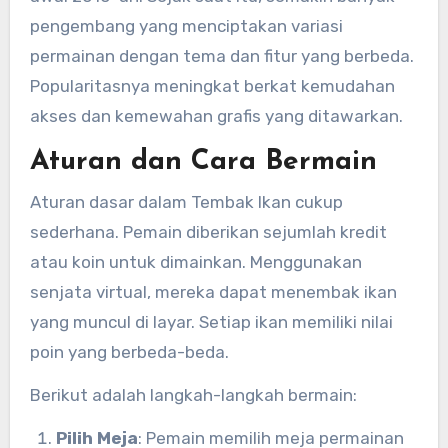
pengembang yang menciptakan variasi
permainan dengan tema dan fitur yang berbeda.
Popularitasnya meningkat berkat kemudahan
akses dan kemewahan grafis yang ditawarkan.
Aturan dan Cara Bermain
Aturan dasar dalam Tembak Ikan cukup
sederhana. Pemain diberikan sejumlah kredit
atau koin untuk dimainkan. Menggunakan
senjata virtual, mereka dapat menembak ikan
yang muncul di layar. Setiap ikan memiliki nilai
poin yang berbeda-beda.
Berikut adalah langkah-langkah bermain:
Pilih Meja
: Pemain memilih meja permainan