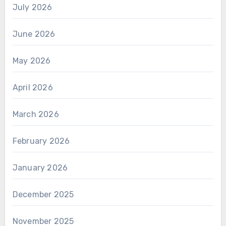
July 2026
June 2026
May 2026
April 2026
March 2026
February 2026
January 2026
December 2025
November 2025