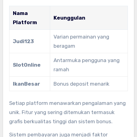
Nama
Keunggulan
Platform
Varian permainan yang
Judi123
beragam
Antarmuka pengguna yang
SlotOnline
ramah
IkanBesar
Bonus deposit menarik
Setiap platform menawarkan pengalaman yang
unik. Fitur yang sering ditemukan termasuk
grafis berkualitas tinggi dan sistem bonus.
Sistem pembayaran juga menjadi faktor