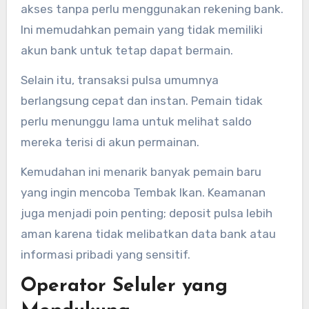
akses tanpa perlu menggunakan rekening bank.
Ini memudahkan pemain yang tidak memiliki
akun bank untuk tetap dapat bermain.
Selain itu, transaksi pulsa umumnya
berlangsung cepat dan instan. Pemain tidak
perlu menunggu lama untuk melihat saldo
mereka terisi di akun permainan.
Kemudahan ini menarik banyak pemain baru
yang ingin mencoba Tembak Ikan. Keamanan
juga menjadi poin penting; deposit pulsa lebih
aman karena tidak melibatkan data bank atau
informasi pribadi yang sensitif.
Operator Seluler yang