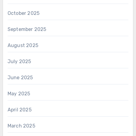
October 2025
September 2025
August 2025
July 2025
June 2025
May 2025
April 2025
March 2025