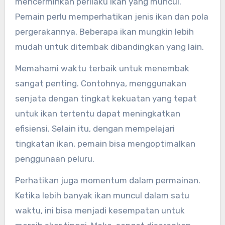
mencerminkan perilaku ikan yang muncul.
Pemain perlu memperhatikan jenis ikan dan pola
pergerakannya. Beberapa ikan mungkin lebih
mudah untuk ditembak dibandingkan yang lain.
Memahami waktu terbaik untuk menembak
sangat penting. Contohnya, menggunakan
senjata dengan tingkat kekuatan yang tepat
untuk ikan tertentu dapat meningkatkan
efisiensi. Selain itu, dengan mempelajari
tingkatan ikan, pemain bisa mengoptimalkan
penggunaan peluru.
Perhatikan juga momentum dalam permainan.
Ketika lebih banyak ikan muncul dalam satu
waktu, ini bisa menjadi kesempatan untuk