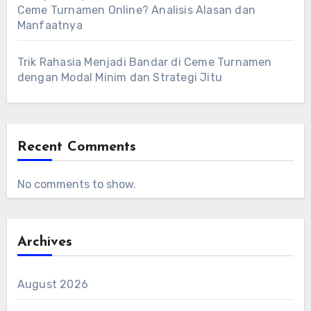
Ceme Turnamen Online? Analisis Alasan dan
Manfaatnya
Trik Rahasia Menjadi Bandar di Ceme Turnamen
dengan Modal Minim dan Strategi Jitu
Recent Comments
No comments to show.
Archives
August 2026