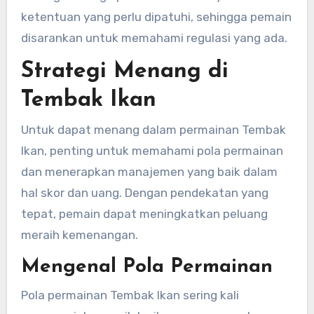
ketentuan yang perlu dipatuhi, sehingga pemain
disarankan untuk memahami regulasi yang ada.
Strategi Menang di
Tembak Ikan
Untuk dapat menang dalam permainan Tembak
Ikan, penting untuk memahami pola permainan
dan menerapkan manajemen yang baik dalam
hal skor dan uang. Dengan pendekatan yang
tepat, pemain dapat meningkatkan peluang
meraih kemenangan.
Mengenal Pola Permainan
Pola permainan Tembak Ikan sering kali