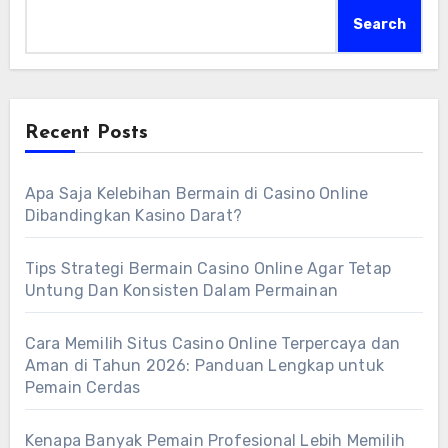
Search
Recent Posts
Apa Saja Kelebihan Bermain di Casino Online
Dibandingkan Kasino Darat?
Tips Strategi Bermain Casino Online Agar Tetap
Untung Dan Konsisten Dalam Permainan
Cara Memilih Situs Casino Online Terpercaya dan
Aman di Tahun 2026: Panduan Lengkap untuk
Pemain Cerdas
Kenapa Banyak Pemain Profesional Lebih Memilih