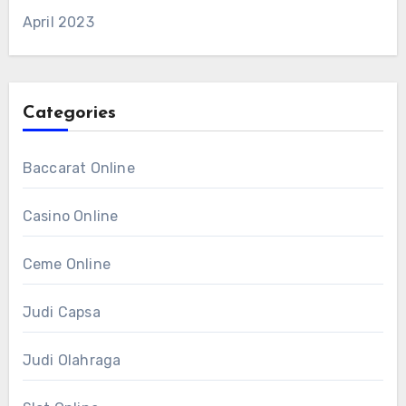
April 2023
Categories
Baccarat Online
Casino Online
Ceme Online
Judi Capsa
Judi Olahraga