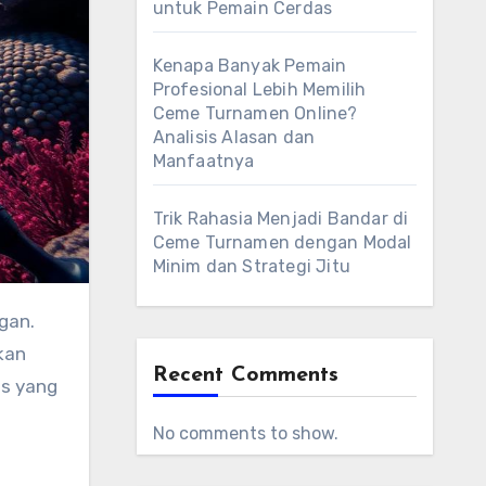
untuk Pemain Cerdas
Kenapa Banyak Pemain
Profesional Lebih Memilih
Ceme Turnamen Online?
Analisis Alasan dan
Manfaatnya
Trik Rahasia Menjadi Bandar di
Ceme Turnamen dengan Modal
Minim dan Strategi Jitu
gan.
kan
Recent Comments
is yang
No comments to show.