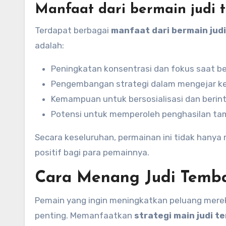
Manfaat dari bermain judi 
Terdapat berbagai
manfaat dari bermain jud
adalah:
Peningkatan konsentrasi dan fokus saat b
Pengembangan strategi dalam mengejar 
Kemampuan untuk bersosialisasi dan berint
Potensi untuk memperoleh penghasilan tam
Secara keseluruhan, permainan ini tidak hany
positif bagi para pemainnya.
Cara Menang Judi Temba
Pemain yang ingin meningkatkan peluang mere
penting. Memanfaatkan
strategi main judi t