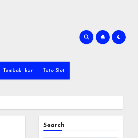
T
Tembak Ikan
Toto Slot
Search