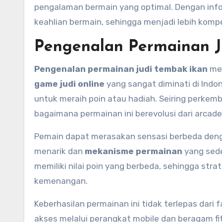
pengalaman bermain yang optimal. Dengan inf
keahlian bermain, sehingga menjadi lebih kompe
Pengenalan Permainan J
Pengenalan permainan judi tembak ikan
mem
game judi online
yang sangat diminati di Indo
untuk meraih poin atau hadiah. Seiring perke
bagaimana permainan ini berevolusi dari arcade 
Pemain dapat merasakan sensasi berbeda dengan
menarik dan
mekanisme permainan
yang sede
memiliki nilai poin yang berbeda, sehingga st
kemenangan.
Keberhasilan permainan ini tidak terlepas dari
akses melalui perangkat mobile dan beragam fi