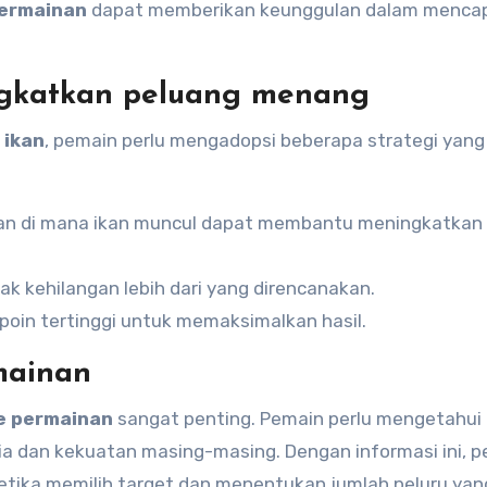
ermainan
dapat memberikan keunggulan dalam menca
ngkatkan peluang menang
 ikan
, pemain perlu mengadopsi beberapa strategi yang
dan di mana ikan muncul dapat membantu meningkatkan 
k kehilangan lebih dari yang direncanakan.
poin tertinggi untuk memaksimalkan hasil.
mainan
e permainan
sangat penting. Pemain perlu mengetahui
dia dan kekuatan masing-masing. Dengan informasi ini, 
tika memilih target dan menentukan jumlah peluru yan