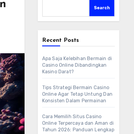
an
Search
Recent Posts
Apa Saja Kelebihan Bermain di
Casino Online Dibandingkan
Kasino Darat?
Tips Strategi Bermain Casino
Online Agar Tetap Untung Dan
Konsisten Dalam Permainan
Cara Memilih Situs Casino
Online Terpercaya dan Aman di
Tahun 2026: Panduan Lengkap