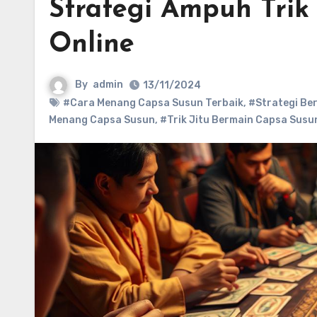
Strategi Ampuh Tri
Online
By
admin
13/11/2024
#Cara Menang Capsa Susun Terbaik
,
#Strategi Be
Menang Capsa Susun
,
#Trik Jitu Bermain Capsa Susu