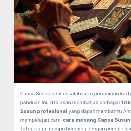
Capsa Susun adalah salah satu permainan kartu yang sangat populer di kalangan pecinta game online. Dalam
panduan ini, kita akan membahas berbagai
tri
Susun profesional
yang dapat membantu And
mempelajari cara-
cara menang Capsa Susun
tetapi juga mampu bersaing dengan pemain lain