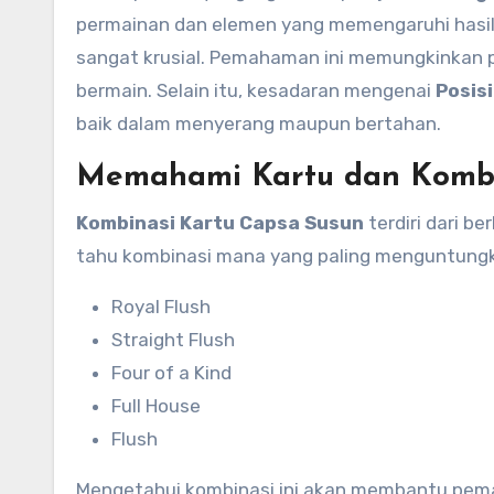
permainan dan elemen yang memengaruhi hasi
sangat krusial. Pemahaman ini memungkinkan 
bermain. Selain itu, kesadaran mengenai
Posis
baik dalam menyerang maupun bertahan.
Memahami Kartu dan Kombi
Kombinasi Kartu Capsa Susun
terdiri dari be
tahu kombinasi mana yang paling menguntungk
Royal Flush
Straight Flush
Four of a Kind
Full House
Flush
Mengetahui kombinasi ini akan membantu pema