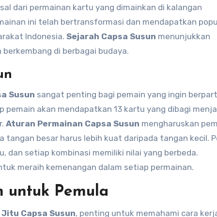
al dari permainan kartu yang dimainkan di kalangan
mainan ini telah bertransformasi dan mendapatkan popu
arakat Indonesia.
Sejarah Capsa Susun
menunjukkan
n berkembang di berbagai budaya.
un
sa Susun
sangat penting bagi pemain yang ingin berpart
iap pemain akan mendapatkan 13 kartu yang dibagi menja
r.
Aturan Permainan Capsa Susun
mengharuskan pem
tangan besar harus lebih kuat daripada tangan kecil. P
, dan setiap kombinasi memiliki nilai yang berbeda.
untuk meraih kemenangan dalam setiap permainan.
un untuk Pemula
 Jitu Capsa Susun
, penting untuk memahami cara kerj