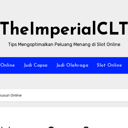
TheImperialCL
Tips Mengoptimalkan Peluang Menang di Slot Online
Online
Judi Capsa
Judi Olahraga
Slot Online
Susun Online