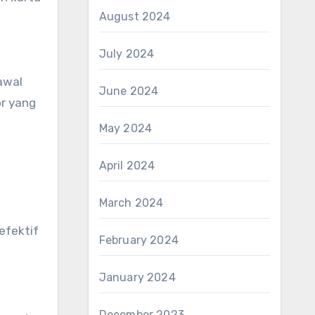
August 2024
July 2024
awal
June 2024
or yang
May 2024
April 2024
March 2024
efektif
February 2024
January 2024
December 2023