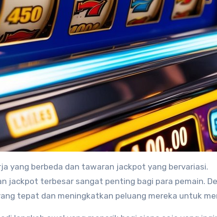
erja yang berbeda dan tawaran jackpot yang bervariasi.
 jackpot terbesar sangat penting bagi para pemain. D
 yang tepat dan meningkatkan peluang mereka untuk me