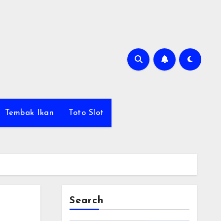
T
Tembak Ikan
Toto Slot
Search