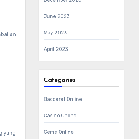
June 2023
May 2023
mbalian
April 2023
Categories
Baccarat Online
Casino Online
Ceme Online
g yang