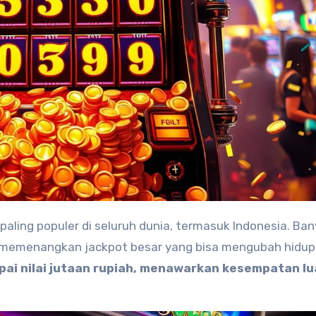
 memenangkan jackpot besar yang bisa mengubah hidup
pai nilai jutaan rupiah, menawarkan kesempatan lu