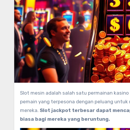
Slot mesin adalah salah satu permainan kasino paling populer di seluruh dunia, termasuk Indonesia. Banyak
pemain yang terpesona dengan peluang untuk
mereka.
Slot jackpot terbesar dapat menca
biasa bagi mereka yang beruntung.