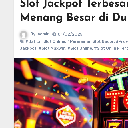
Slot Jackpot Terbe
Menang Besar di Du
By
admin
01/02/2025
#Daftar Slot Online
,
#Permainan Slot Gacor
,
#Prov
Jackpot
,
#Slot Maxwin
,
#Slot Online
,
#Slot Online Ter