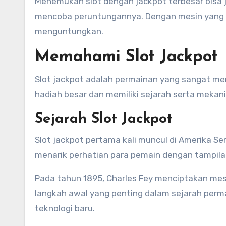
Menemukan slot dengan jackpot terbesar bisa ja
mencoba peruntungannya. Dengan mesin yang t
menguntungkan.
Memahami Slot Jackpot
Slot jackpot adalah permainan yang sangat 
hadiah besar dan memiliki sejarah serta mekan
Sejarah Slot Jackpot
Slot jackpot pertama kali muncul di Amerika Ser
menarik perhatian para pemain dengan tampil
Pada tahun 1895, Charles Fey menciptakan mesin
langkah awal yang penting dalam sejarah perma
teknologi baru.