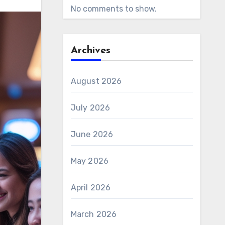
No comments to show.
Archives
August 2026
July 2026
June 2026
May 2026
April 2026
March 2026