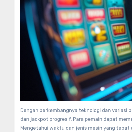
Dengan berkembangnya teknologi dan variasi pe
dan jackpot progresif. Para pemain dapat mem
Mengetahui waktu dan jenis mesin yang tepat u