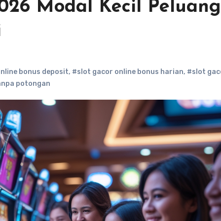
2026 Modal Kecil Peluang
i
online bonus deposit
,
#slot gacor online bonus harian
,
#slot gac
tanpa potongan