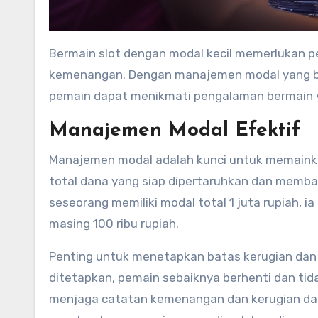
Bermain slot dengan modal kecil memerlukan 
kemenangan. Dengan manajemen modal yang baik
pemain dapat menikmati pengalaman bermain 
Manajemen Modal Efektif
Manajemen modal adalah kunci untuk memainka
total dana yang siap dipertaruhkan dan membagi
seseorang memiliki modal total 1 juta rupiah, 
masing 100 ribu rupiah.
Penting untuk menetapkan batas kerugian dan
ditetapkan, pemain sebaiknya berhenti dan tid
menjaga catatan kemenangan dan kerugian da