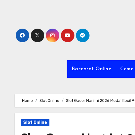
Skip
to
content
Baccarat Online
Ceme 
Home
Slot Online
Slot Gacor Hari Ini 2026 Modal Kecil 
Slot Online