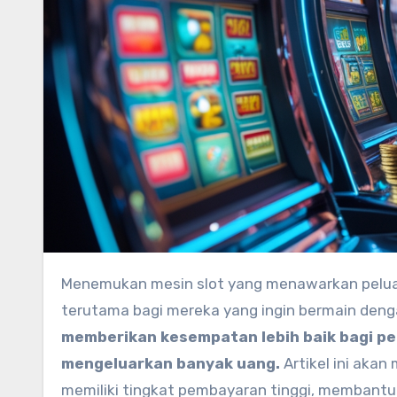
Menemukan mesin slot yang menawarkan peluang tinggi untuk mendapatkan jackpot bisa menjadi tantangan,
terutama bagi mereka yang ingin bermain deng
memberikan kesempatan lebih baik bagi p
mengeluarkan banyak uang.
Artikel ini akan
memiliki tingkat pembayaran tinggi, membant