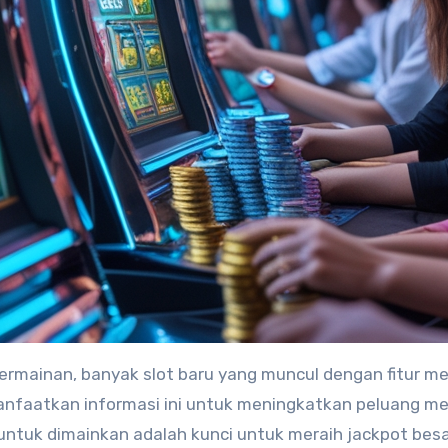
rmainan, banyak slot baru yang muncul dengan fitur me
anfaatkan informasi ini untuk meningkatkan peluang me
ntuk dimainkan adalah kunci untuk meraih jackpot besa