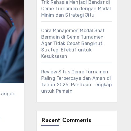
Trik Rahasia Menjadi Bandar di
Ceme Turnamen dengan Modal
Minim dan Strategi Jitu
Cara Manajemen Modal Saat
Bermain di Ceme Turnamen
Agar Tidak Cepat Bangkrut:
Strategi Efektif untuk
Kesuksesan
Review Situs Ceme Turnamen
Paling Terpercaya dan Aman di
Tahun 2026: Panduan Lengkap
untuk Pemain
l
Recent Comments