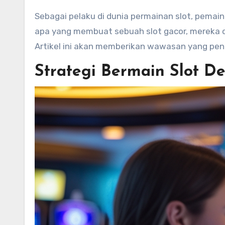
Sebagai pelaku di dunia permainan slot, pemai
apa yang membuat sebuah slot gacor, mereka 
Artikel ini akan memberikan wawasan yang pen
Strategi Bermain Slot D