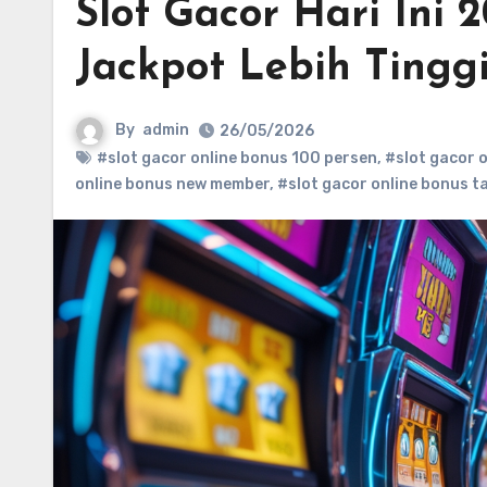
Slot Gacor Hari Ini 
Jackpot Lebih Tingg
By
admin
26/05/2026
#slot gacor online bonus 100 persen
,
#slot gacor 
online bonus new member
,
#slot gacor online bonus 