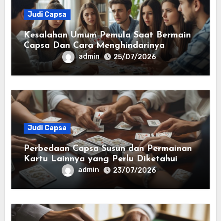
Judi Capsa
Kesalahan Umum Pemula Saat Bermain
Capsa Dan Cara Menghindarinya
admin
25/07/2026
Judi Capsa
Perbedaan Capsa Susun dan Permainan
Kartu Lainnya yang Perlu Diketahui
admin
23/07/2026