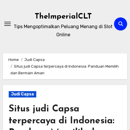
Skip
to
TheImperialCLT
content
Tips Mengoptimalkan Peluang Menang di Slot
Online
Home
Judi Capsa
Situs judi Capsa terpercaya di Indonesia: Panduan Memilih
dan Bermain Aman
Judi Capsa
Situs judi Capsa
terpercaya di Indonesia: