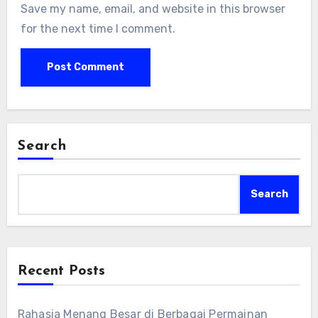
Save my name, email, and website in this browser
for the next time I comment.
Search
Search
Recent Posts
Rahasia Menang Besar di Berbagai Permainan