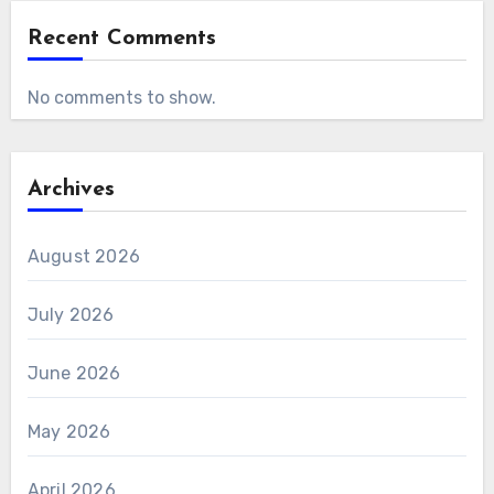
Recent Comments
No comments to show.
Archives
August 2026
July 2026
June 2026
May 2026
April 2026