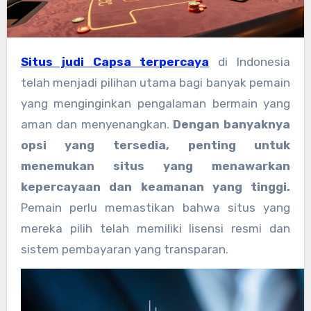
Situs judi Capsa terpercaya
di Indonesia
telah menjadi pilihan utama bagi banyak pemain
yang menginginkan pengalaman bermain yang
aman dan menyenangkan.
Dengan banyaknya
opsi yang tersedia, penting untuk
menemukan situs yang menawarkan
kepercayaan dan keamanan yang tinggi.
Pemain perlu memastikan bahwa situs yang
mereka pilih telah memiliki lisensi resmi dan
sistem pembayaran yang transparan.