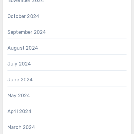
November 2024
October 2024
September 2024
August 2024
July 2024
June 2024
May 2024
April 2024
March 2024