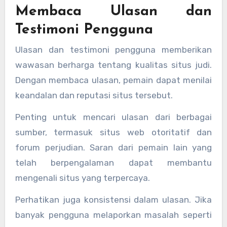
Membaca Ulasan dan
Testimoni Pengguna
Ulasan dan testimoni pengguna memberikan
wawasan berharga tentang kualitas situs judi.
Dengan membaca ulasan, pemain dapat menilai
keandalan dan reputasi situs tersebut.
Penting untuk mencari ulasan dari berbagai
sumber, termasuk situs web otoritatif dan
forum perjudian. Saran dari pemain lain yang
telah berpengalaman dapat membantu
mengenali situs yang terpercaya.
Perhatikan juga konsistensi dalam ulasan. Jika
banyak pengguna melaporkan masalah seperti