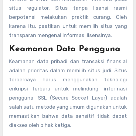
situs regulator. Situs tanpa lisensi resmi
berpotensi melakukan praktik curang. Oleh
karena itu, pastikan untuk memilih situs yang
transparan mengenai informasi lisensinya.
Keamanan Data Pengguna
Keamanan data pribadi dan transaksi finansial
adalah prioritas dalam memilih situs judi. Situs
terpercaya harus menggunakan teknologi
enkripsi terbaru untuk melindungi informasi
pengguna. SSL (Secure Socket Layer) adalah
salah satu metode yang umum digunakan untuk
memastikan bahwa data sensitif tidak dapat
diakses oleh pihak ketiga.