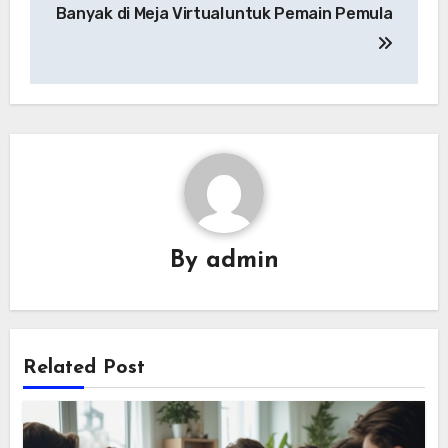
Banyak di Meja Virtual
untuk Pemain Pemula
By
admin
Related Post