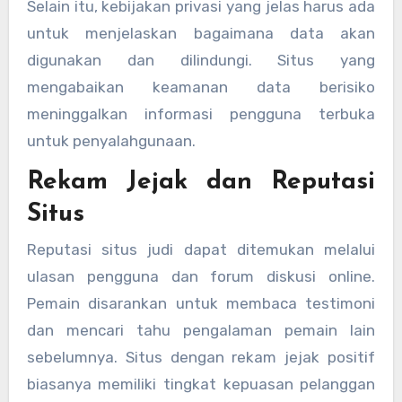
Selain itu, kebijakan privasi yang jelas harus ada
untuk menjelaskan bagaimana data akan
digunakan dan dilindungi. Situs yang
mengabaikan keamanan data berisiko
meninggalkan informasi pengguna terbuka
untuk penyalahgunaan.
Rekam Jejak dan Reputasi
Situs
Reputasi situs judi dapat ditemukan melalui
ulasan pengguna dan forum diskusi online.
Pemain disarankan untuk membaca testimoni
dan mencari tahu pengalaman pemain lain
sebelumnya. Situs dengan rekam jejak positif
biasanya memiliki tingkat kepuasan pelanggan