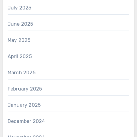
July 2025
June 2025
May 2025
April 2025
March 2025
February 2025
January 2025
December 2024