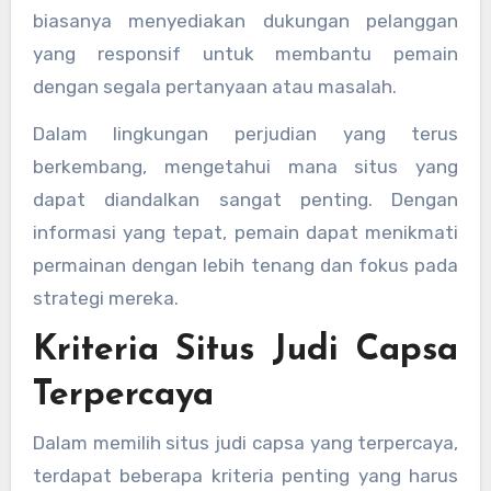
biasanya menyediakan dukungan pelanggan
yang responsif untuk membantu pemain
dengan segala pertanyaan atau masalah.
Dalam lingkungan perjudian yang terus
berkembang, mengetahui mana situs yang
dapat diandalkan sangat penting. Dengan
informasi yang tepat, pemain dapat menikmati
permainan dengan lebih tenang dan fokus pada
strategi mereka.
Kriteria Situs Judi Capsa
Terpercaya
Dalam memilih situs judi capsa yang terpercaya,
terdapat beberapa kriteria penting yang harus