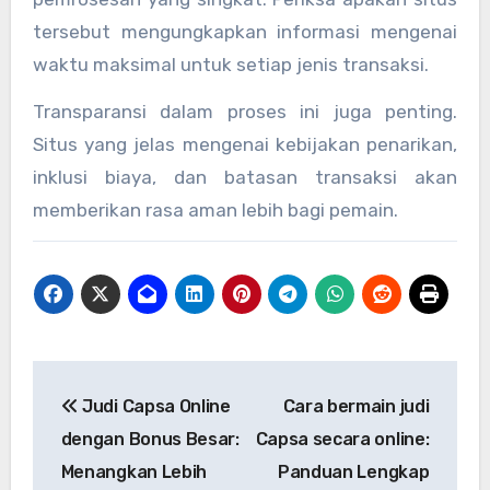
tersebut mengungkapkan informasi mengenai
waktu maksimal untuk setiap jenis transaksi.
Transparansi dalam proses ini juga penting.
Situs yang jelas mengenai kebijakan penarikan,
inklusi biaya, dan batasan transaksi akan
memberikan rasa aman lebih bagi pemain.
Post
Judi Capsa Online
Cara bermain judi
navigation
dengan Bonus Besar:
Capsa secara online:
Menangkan Lebih
Panduan Lengkap