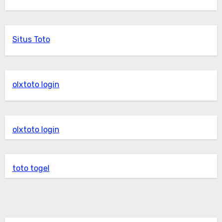
Situs Toto
olxtoto login
olxtoto login
toto togel